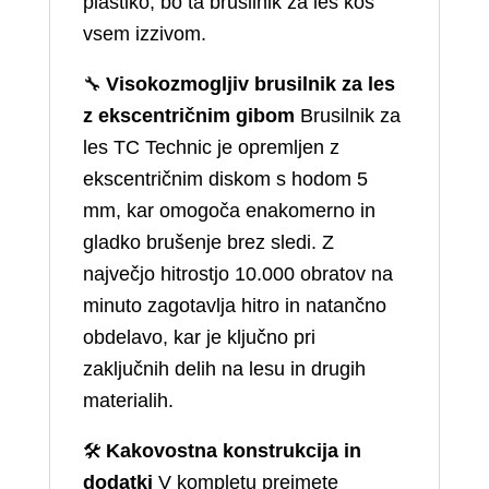
plastiko, bo ta brusilnik za les kos
vsem izzivom.
🔧
Visokozmogljiv brusilnik za les
z ekscentričnim gibom
Brusilnik za
les TC Technic je opremljen z
ekscentričnim diskom s hodom 5
mm, kar omogoča enakomerno in
gladko brušenje brez sledi. Z
največjo hitrostjo 10.000 obratov na
minuto zagotavlja hitro in natančno
obdelavo, kar je ključno pri
zaključnih delih na lesu in drugih
materialih.
🛠️
Kakovostna konstrukcija in
dodatki
V kompletu prejmete