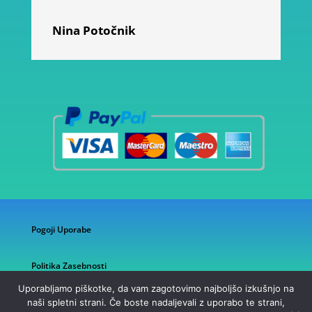
Nina Potočnik
Pogoji Uporabe
Politika Zasebnosti
Uporabljamo piškotke, da vam zagotovimo najboljšo izkušnjo na
naši spletni strani. Če boste nadaljevali z uporabo te strani,