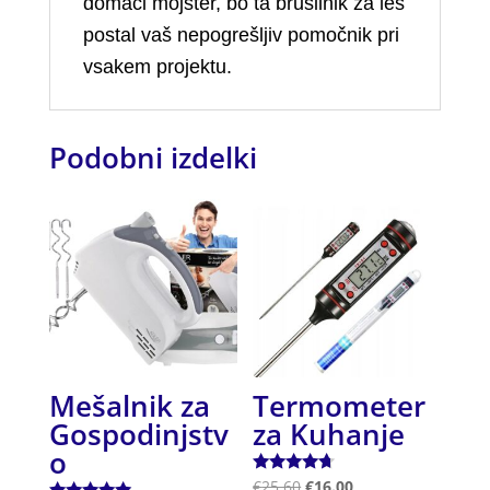
domači mojster, bo ta brusilnik za les
postal vaš nepogrešljiv pomočnik pri
vsakem projektu.
Podobni izdelki
Mešalnik za
Termometer
Gospodinjstv
za Kuhanje
o
Ocenjeno
€
25.60
€
16.00