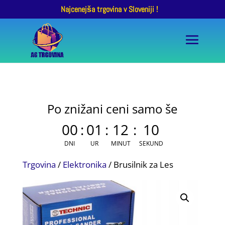
Najcenejša trgovina v Sloveniji !
Po znižani ceni samo še
00
:
01
:
12
:
10
DNI
UR
MINUT
SEKUND
Trgovina
/
Elektronika
/ Brusilnik za Les