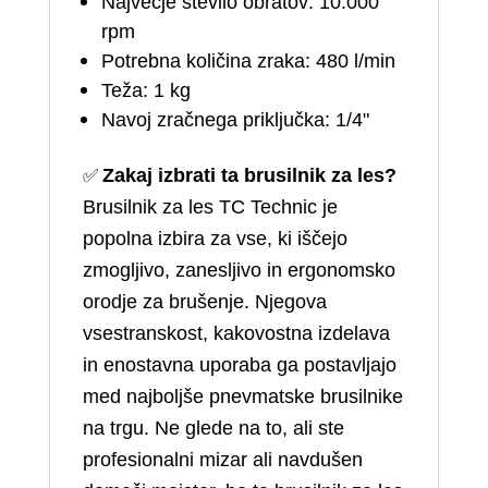
Največje število obratov: 10.000
rpm
Potrebna količina zraka: 480 l/min
Teža: 1 kg
Navoj zračnega priključka: 1/4"
✅
Zakaj izbrati ta brusilnik za les?
Brusilnik za les TC Technic je
popolna izbira za vse, ki iščejo
zmogljivo, zanesljivo in ergonomsko
orodje za brušenje. Njegova
vsestranskost, kakovostna izdelava
in enostavna uporaba ga postavljajo
med najboljše pnevmatske brusilnike
na trgu. Ne glede na to, ali ste
profesionalni mizar ali navdušen