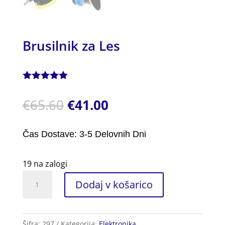
Brusilnik za Les
Ocenjeno z
5.00
od 5
€
65.60
€
41.00
na podlagi
ocene
stranke
Čas Dostave: 3-5 Delovnih Dni
19 na zalogi
Brusilnik
Dodaj v košarico
za
Les
količina
Šifra:
297
Kategorija:
Elektronika