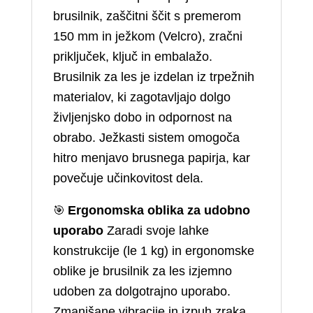
brusilnik, zaščitni ščit s premerom
150 mm in ježkom (Velcro), zračni
priključek, ključ in embalažo.
Brusilnik za les je izdelan iz trpežnih
materialov, ki zagotavljajo dolgo
življenjsko dobo in odpornost na
obrabo. Ježkasti sistem omogoča
hitro menjavo brusnega papirja, kar
povečuje učinkovitost dela.
🎯
Ergonomska oblika za udobno
uporabo
Zaradi svoje lahke
konstrukcije (le 1 kg) in ergonomske
oblike je brusilnik za les izjemno
udoben za dolgotrajno uporabo.
Zmanjšane vibracije in izpuh zraka