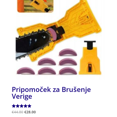
Pripomoček za Brušenje
Verige
Ocenjeno
€
44.80
€
28.00
5.00