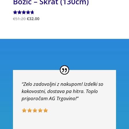
Božič – Škrat (130cm)
Ocenjeno
€
51.20
€
32.00
4.50
od 5
“Zelo zadovoljni z nakupom! Izdelki so
kakovostni, dostava pa hitra. Toplo
priporočam AG Trgovino!”