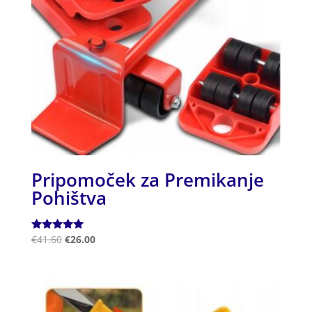
Pripomoček za Premikanje
Pohištva
Ocenjeno
€
41.60
€
26.00
5.00
od 5