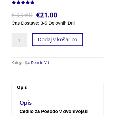
Ocenjeno z
1
€
33.60
€
21.00
5.00
od 5
na podlagi
ocene
Čas Dostave: 3-5 Delovnih Dni
stranke
Cedilo
Dodaj v košarico
za
Posodo
količina
Kategorija:
Dom in Vrt
Opis
Opis
Cedilo za Posodo v dvonivojski