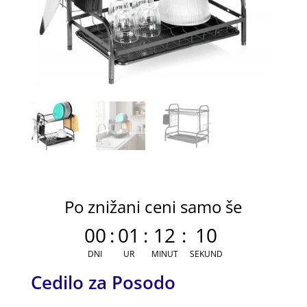
Po znižani ceni samo še
00
:
01
:
12
:
09
DNI
UR
MINUT
SEKUND
Cedilo za Posodo