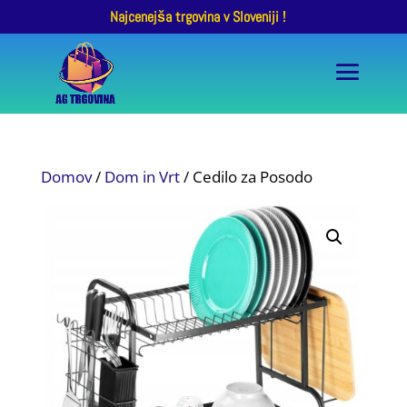
Najcenejša trgovina v Sloveniji !
Domov
/
Dom in Vrt
/ Cedilo za Posodo