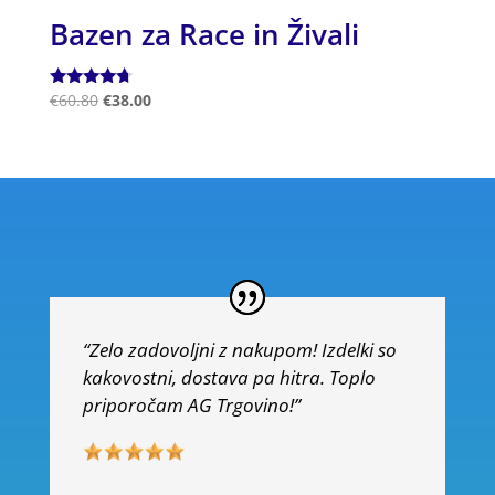
Bazen za Race in Živali
Ocenjeno
€
60.80
€
38.00
4.50
od 5
“Zelo zadovoljni z nakupom! Izdelki so
kakovostni, dostava pa hitra. Toplo
priporočam AG Trgovino!”