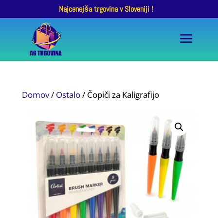
Najcenejša trgovina v Sloveniji !
Domov
/
Ostalo
/ Čopiči za Kaligrafijo