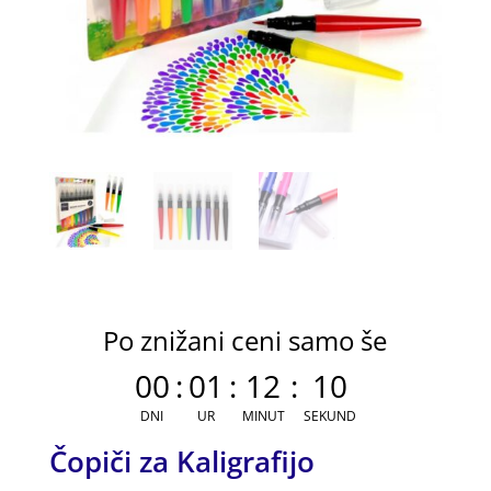
Po znižani ceni samo še
00
:
01
:
12
:
09
DNI
UR
MINUT
SEKUND
Čopiči za Kaligrafijo