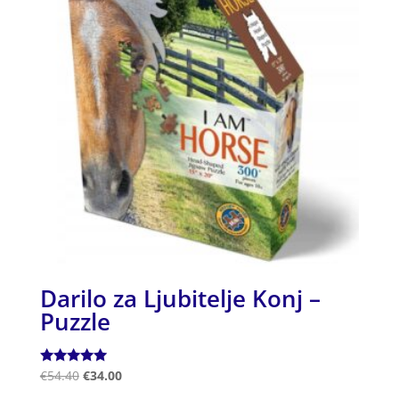
Darilo za Ljubitelje Konj –
Puzzle
Ocenjeno
€
54.40
€
34.00
5.00
od 5