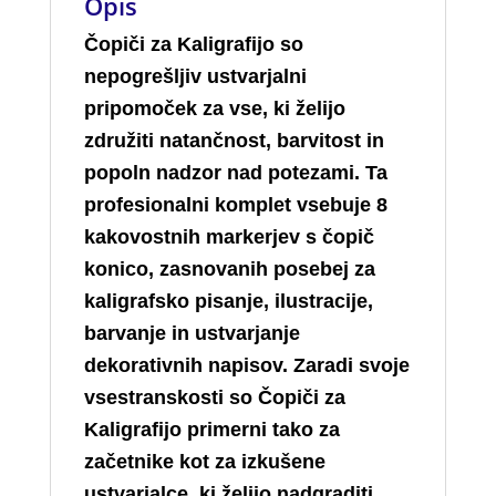
Opis
Čopiči za Kaligrafijo so
nepogrešljiv ustvarjalni
pripomoček za vse, ki želijo
združiti natančnost, barvitost in
popoln nadzor nad potezami. Ta
profesionalni komplet vsebuje 8
kakovostnih markerjev s čopič
konico, zasnovanih posebej za
kaligrafsko pisanje, ilustracije,
barvanje in ustvarjanje
dekorativnih napisov. Zaradi svoje
vsestranskosti so Čopiči za
Kaligrafijo primerni tako za
začetnike kot za izkušene
ustvarjalce, ki želijo nadgraditi