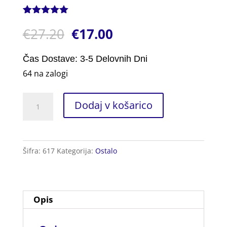
Ocenjeno z
1
€
27.20
€
17.00
5.00
od 5
na podlagi
ocene
stranke
Čas Dostave: 3-5 Delovnih Dni
64 na zalogi
Čopiči
Dodaj v košarico
za
Kaligrafijo
količina
Šifra:
617
Kategorija:
Ostalo
Opis