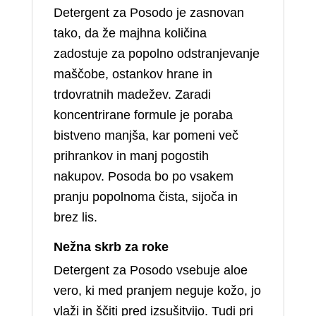
Detergent za Posodo je zasnovan
tako, da že majhna količina
zadostuje za popolno odstranjevanje
maščobe, ostankov hrane in
trdovratnih madežev. Zaradi
koncentrirane formule je poraba
bistveno manjša, kar pomeni več
prihrankov in manj pogostih
nakupov. Posoda bo po vsakem
pranju popolnoma čista, sijoča in
brez lis.
Nežna skrb za roke
Detergent za Posodo vsebuje aloe
vero, ki med pranjem neguje kožo, jo
vlaži in ščiti pred izsušitvijo. Tudi pri