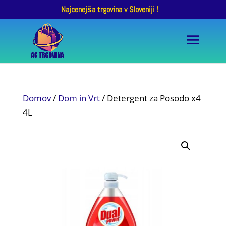
Najcenejša trgovina v Sloveniji !
Domov
/
Dom in Vrt
/ Detergent za Posodo x4
4L