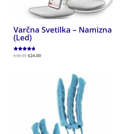
Varčna Svetilka – Namizna
(Led)
Ocenjeno
€
38.40
€
24.00
4.50
od 5