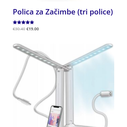
Polica za Začimbe (tri police)
Ocenjeno
€
30.40
€
19.00
5.00
od 5