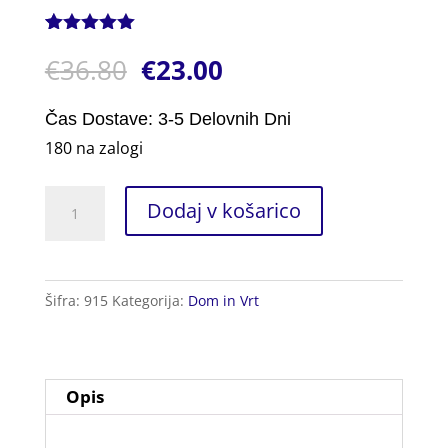
Ocenjeno z
1
€
36.80
€
23.00
5.00
od 5
na podlagi
ocene
stranke
Čas Dostave: 3-5 Delovnih Dni
180 na zalogi
Detergent
Dodaj v košarico
za
Posodo
x4
Šifra:
915
Kategorija:
Dom in Vrt
4L
količina
Opis