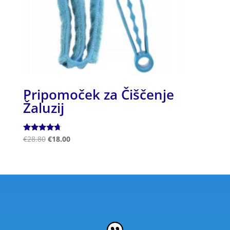
Pripomoček za Čiščenje
Žaluzij
Ocenjeno
€
28.80
€
18.00
4.50
od 5