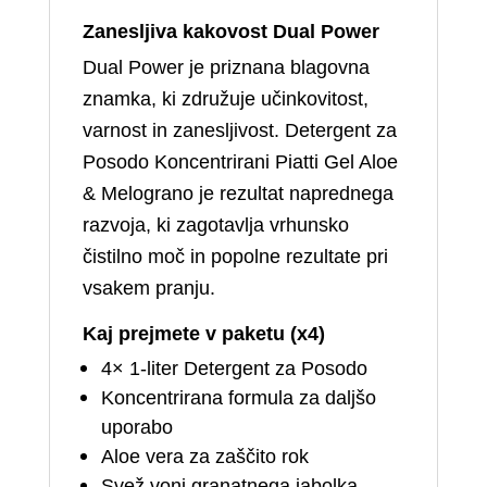
Zanesljiva kakovost Dual Power
Dual Power je priznana blagovna
znamka, ki združuje učinkovitost,
varnost in zanesljivost. Detergent za
Posodo Koncentrirani Piatti Gel Aloe
& Melograno je rezultat naprednega
razvoja, ki zagotavlja vrhunsko
čistilno moč in popolne rezultate pri
vsakem pranju.
Kaj prejmete v paketu (x4)
4× 1‑liter Detergent za Posodo
Koncentrirana formula za daljšo
uporabo
Aloe vera za zaščito rok
Svež vonj granatnega jabolka