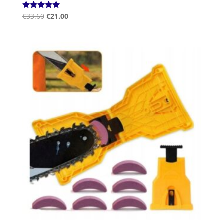
Ocenjeno
€
33.60
€
21.00
5.00
od 5