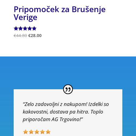
Pripomoček za Brušenje
Verige
Ocenjeno
€
44.80
€
28.00
5.00
od 5
“Zelo zadovoljni z nakupom! Izdelki so
kakovostni, dostava pa hitra. Toplo
priporočam AG Trgovino!”