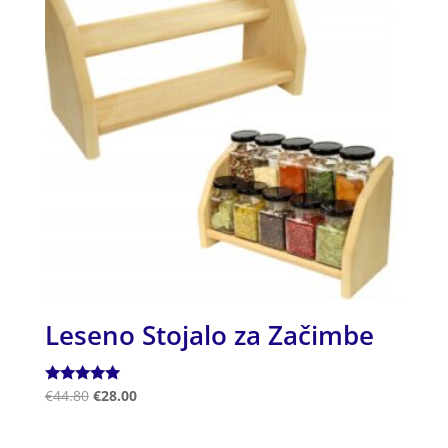
Leseno Stojalo za Začimbe
Ocenjeno
€
44.80
€
28.00
5.00
od 5