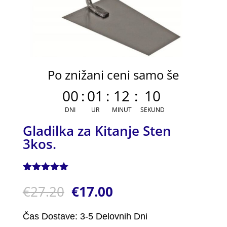
Po znižani ceni samo še
00
:
01
:
12
:
09
DNI
UR
MINUT
SEKUND
Gladilka za Kitanje Sten
3kos.
Ocenjeno z
1
€
27.20
€
17.00
5.00
od 5
na podlagi
ocene
stranke
Čas Dostave: 3-5 Delovnih Dni