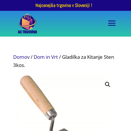
Najcenejša trgovina v Sloveniji !
Domov
/
Dom in Vrt
/ Gladilka za Kitanje Sten
3kos.