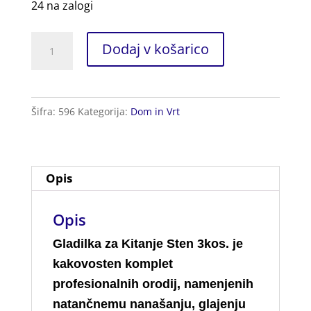
24 na zalogi
Gladilka
Dodaj v košarico
za
Kitanje
Sten
Šifra:
596
Kategorija:
Dom in Vrt
3kos.
količina
Opis
Opis
Gladilka za Kitanje Sten 3kos. je
kakovosten komplet
profesionalnih orodij, namenjenih
natančnemu nanašanju, glajenju