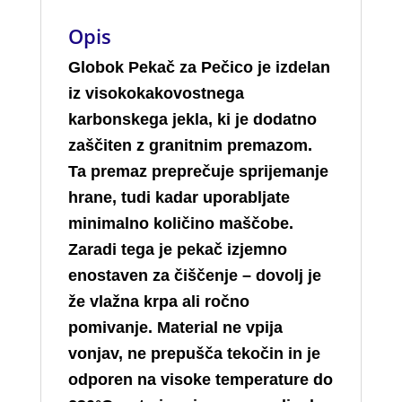
Opis
Globok Pekač za Pečico je izdelan
iz visokokakovostnega
karbonskega jekla, ki je dodatno
zaščiten z granitnim premazom.
Ta premaz preprečuje sprijemanje
hrane, tudi kadar uporabljate
minimalno količino maščobe.
Zaradi tega je pekač izjemno
enostaven za čiščenje – dovolj je
že vlažna krpa ali ročno
pomivanje. Material ne vpija
vonjav, ne prepušča tekočin in je
odporen na visoke temperature do