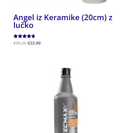
Angel iz Keramike (20cm) z
lučko
Ocenjeno
€
35.20
€
22.00
4.50
od 5