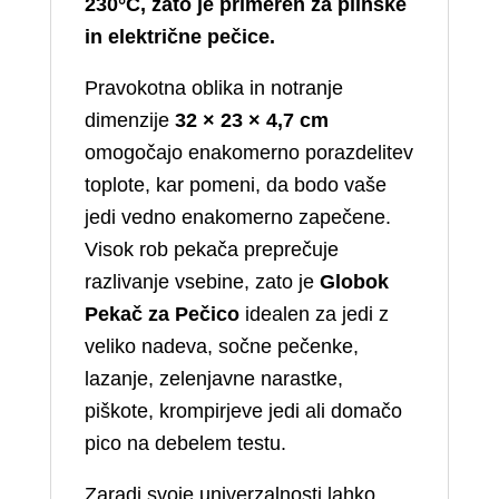
230°C, zato je primeren za plinske
in električne pečice.
Pravokotna oblika in notranje
dimenzije
32 × 23 × 4,7 cm
omogočajo enakomerno porazdelitev
toplote, kar pomeni, da bodo vaše
jedi vedno enakomerno zapečene.
Visok rob pekača preprečuje
razlivanje vsebine, zato je
Globok
Pekač za Pečico
idealen za jedi z
veliko nadeva, sočne pečenke,
lazanje, zelenjavne narastke,
piškote, krompirjeve jedi ali domačo
pico na debelem testu.
Zaradi svoje univerzalnosti lahko