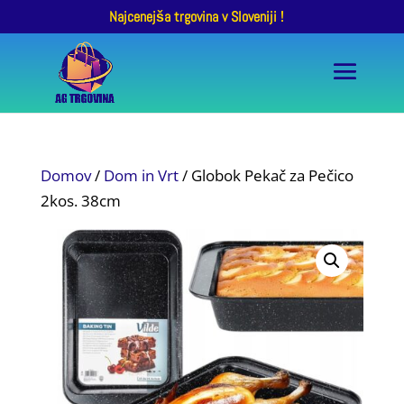
Najcenejša trgovina v Sloveniji !
Domov
/
Dom in Vrt
/ Globok Pekač za Pečico
2kos. 38cm