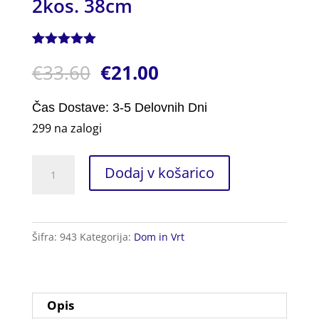
2kos. 38cm
Ocenjeno z
1
€
33.60
€
21.00
5.00
od 5
na podlagi
ocene
stranke
Čas Dostave: 3-5 Delovnih Dni
299 na zalogi
Globok
Dodaj v košarico
Pekač
za
Pečico
Šifra:
943
Kategorija:
Dom in Vrt
2kos.
38cm
količina
Opis