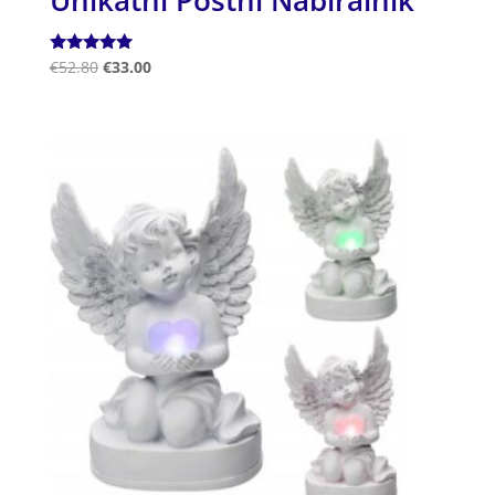
Ocenjeno
€
52.80
€
33.00
5.00
od 5