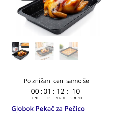
Po znižani ceni samo še
00
:
01
:
12
:
10
DNI
UR
MINUT
SEKUND
Globok Pekač za Pečico