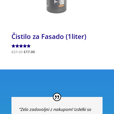
Čistilo za Fasado (1liter)
Ocenjeno
€
27.20
€
17.00
5.00
od 5
“Zelo zadovoljni z nakupom! Izdelki so