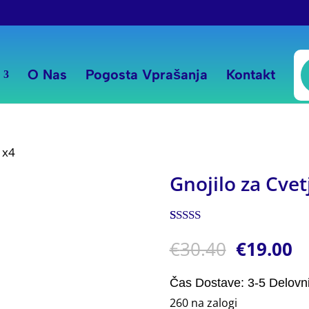
P
s
O Nas
Pogosta Vprašanja
Kontakt
l x4
Gnojilo za Cvet
Ocenjeno z
1
€
30.40
€
19.00
5.00
od 5 na
podlagi
ocene
stranke
Čas Dostave: 3-5 Delovn
260 na zalogi