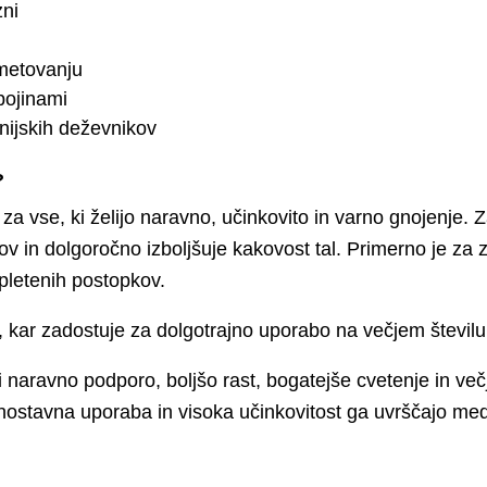
zni
metovanju
pojinami
nijskih deževnikov
?
 za vse, ki želijo naravno, učinkovito in varno gnojenje.
v in dolgoročno izboljšuje kakovost tal. Primerno je za z
apletenih postopkov.
, kar zadostuje za dolgotrajno uporabo na večjem številu 
ti naravno podporo, boljšo rast, bogatejše cvetenje in ve
nostavna uporaba in visoka učinkovitost ga uvrščajo med 