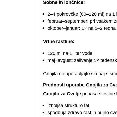
Sobne in lončnice:
2–4 pokrovčke (60–120 ml) na 1 l
februar–september: pri vsakem z
oktober–januar: 1× na 1–2 tedna
Vrtne rastline:
120 ml na 1 liter vode
maj–avgust: zalivanje 1× tedens
Gnojila ne uporabljajte skupaj s sred
Prednosti uporabe Gnojila za Cve
Gnojilo za Cvetje
prinaša številne ko
izboljša strukturo tal
spodbuja zdravo rast in bujno cv