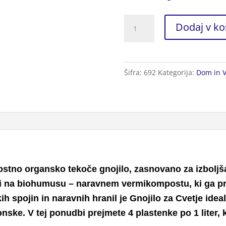
Gnojilo
Dodaj v ko
za
Cvetje
4l
Šifra:
692
Kategorija:
Dom in V
x4
količina
stno organsko tekoče gnojilo, zasnovano za izboljšan
ji na biohumusu – naravnem vermikompostu, ki ga proi
h spojin in naravnih hranil je
Gnojilo za Cvetje
ideal
onske. V tej ponudbi prejmete
4 plastenke po 1 liter
,