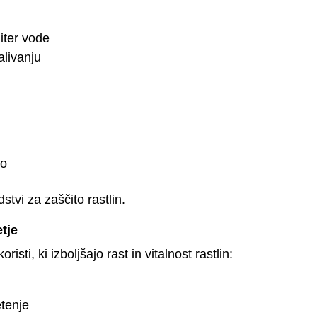
iter vode
alivanju
ko
stvi za zaščito rastlin.
tje
risti, ki izboljšajo rast in vitalnost rastlin:
etenje