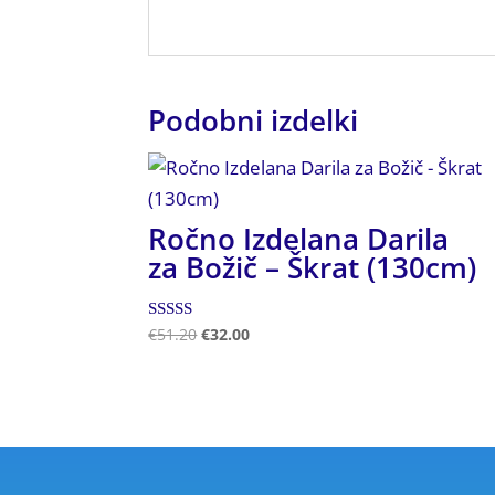
Podobni izdelki
Ročno Izdelana Darila
za Božič – Škrat (130cm)
Ocenjeno
€
51.20
€
32.00
4.50
od 5