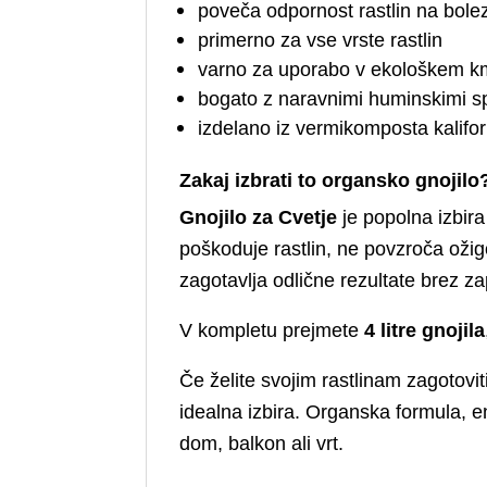
poveča odpornost rastlin na bole
primerno za vse vrste rastlin
varno za uporabo v ekološkem k
bogato z naravnimi huminskimi s
izdelano iz vermikomposta kalifor
Zakaj izbrati to organsko gnojilo
Gnojilo za Cvetje
je popolna izbira
poškoduje rastlin, ne povzroča ožigo
zagotavlja odlične rezultate brez z
V kompletu prejmete
4 litre gnojila
Če želite svojim rastlinam zagotovi
idealna izbira. Organska formula, e
dom, balkon ali vrt.