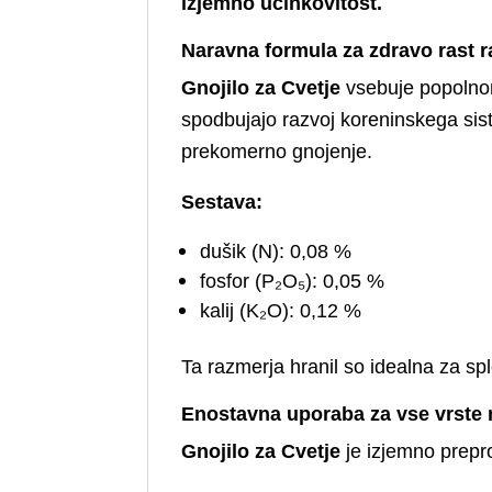
izjemno učinkovitost.
Naravna formula za zdravo rast r
Gnojilo za Cvetje
vsebuje popolnoma
spodbujajo razvoj koreninskega sist
prekomerno gnojenje.
Sestava:
dušik (N): 0,08 %
fosfor (P₂O₅): 0,05 %
kalij (K₂O): 0,12 %
Ta razmerja hranil so idealna za spl
Enostavna uporaba za vse vrste r
Gnojilo za Cvetje
je izjemno prepro