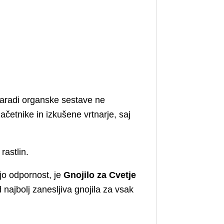
 Zaradi organske sestave ne
ačetnike in izkušene vrtnarje, saj
rastlin.
čjo odpornost, je
Gnojilo za Cvetje
najbolj zanesljiva gnojila za vsak