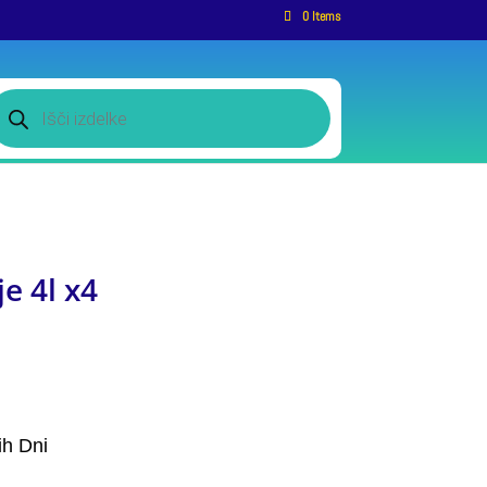
0 Items
roducts
earch
je 4l x4
ih Dni