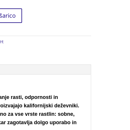
šarico
rt
je rasti, odpornosti in
zvajajo kalifornijski deževniki.
no za vse vrste rastlin: sobne,
 kar zagotavlja dolgo uporabo in