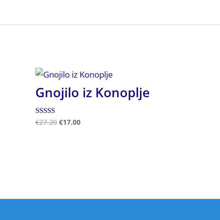
Gnojilo iz Konoplje
Ocenjeno
€
27.20
€
17.00
4.50
od 5