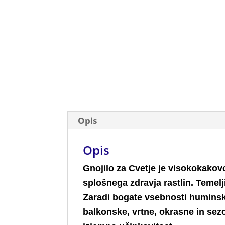
Opis
Opis
G
nojilo za Cvetje
je visokokakovo
splošnega zdravja rastlin. Temel
Zaradi bogate vsebnosti huminski
balkonske, vrtne, okrasne in sez