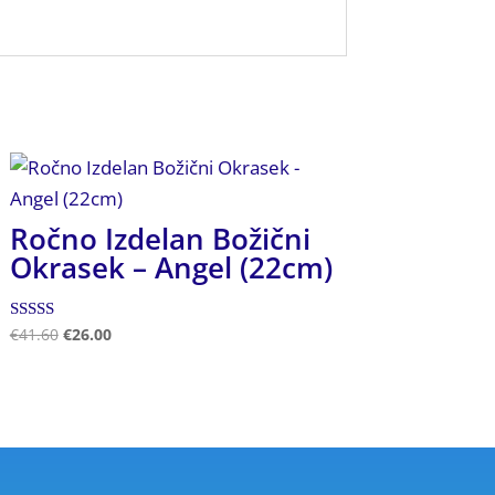
Ročno Izdelan Božični
Okrasek – Angel (22cm)
Ocenjeno
€
41.60
€
26.00
5.00
od 5