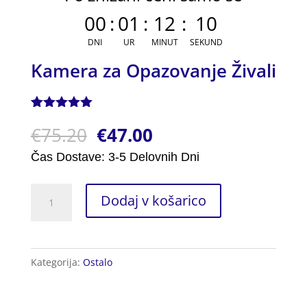
00
:
01
:
12
:
09
DNI
UR
MINUT
SEKUND
Kamera za Opazovanje Živali
Ocenjeno z
1
€
75.20
€
47.00
5.00
od 5
na podlagi
ocene
Čas Dostave: 3-5 Delovnih Dni
stranke
Kamera
Dodaj v košarico
za
Opazovanje
Živali
Kategorija:
Ostalo
količina