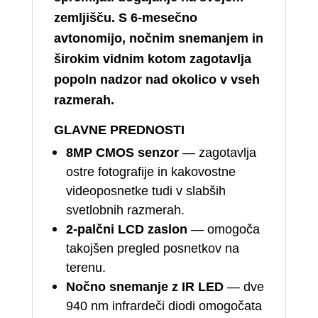
zemljišču. S 6‑mesečno
avtonomijo, nočnim snemanjem in
širokim vidnim kotom zagotavlja
popoln nadzor nad okolico v vseh
razmerah.
GLAVNE PREDNOSTI
8MP CMOS senzor
— zagotavlja
ostre fotografije in kakovostne
videoposnetke tudi v slabših
svetlobnih razmerah.
2‑palčni LCD zaslon
— omogoča
takojšen pregled posnetkov na
terenu.
Nočno snemanje z IR LED
— dve
940 nm infrardeči diodi omogočata