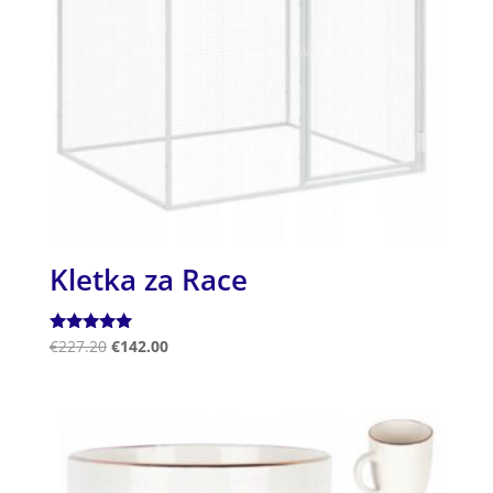
Kletka za Race
Ocenjeno
€
227.20
€
142.00
5.00
od 5