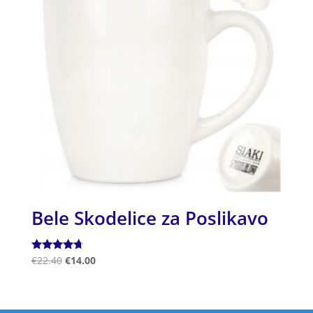
Bele Skodelice za Poslikavo
Ocenjeno
€
22.40
€
14.00
4.50
od 5