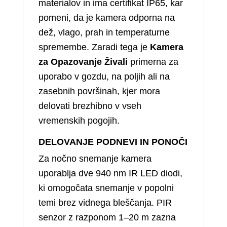
materialov in ima certifikat IP65, kar
pomeni, da je kamera odporna na
dež, vlago, prah in temperaturne
spremembe. Zaradi tega je
Kamera
za Opazovanje Živali
primerna za
uporabo v gozdu, na poljih ali na
zasebnih površinah, kjer mora
delovati brezhibno v vseh
vremenskih pogojih.
DELOVANJE PODNEVI IN PONOČI
Za nočno snemanje kamera
uporablja dve 940 nm IR LED diodi,
ki omogočata snemanje v popolni
temi brez vidnega bleščanja. PIR
senzor z razponom 1–20 m zazna