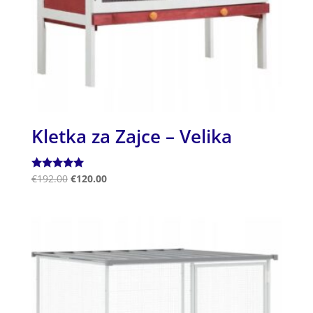
Kletka za Zajce – Velika
Ocenjeno
€
192.00
€
120.00
5.00
od 5