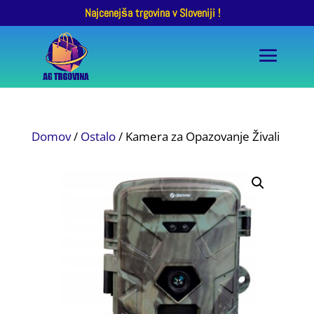
Najcenejša trgovina v Sloveniji !
Domov
/
Ostalo
/ Kamera za Opazovanje Živali