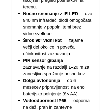
takojšen pregled posnetkov na
terenu.
Nočno snemanje z IR LED
— dve
940 nm infrardeči diodi omogočata
snemanje v popolni temi brez
vidne svetlobe.
Širok 90° vidni kot
— zajame
večji del okolice in poveča
učinkovitost zaznavanja.
PIR senzor gibanja
—
zaznavanje na razdalji 1–20 m za
zanesljivo sprožanje posnetkov.
Dolga avtonomija
— do 6
mesecev pripravljenosti na eno
baterijsko polnjenje (8× AA).
Vodoodpornost IP65
— odporna
na dež, prah in zahtevne