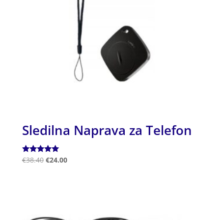
Sledilna Naprava za Telefon
Ocenjeno
€
38.40
€
24.00
5.00
od 5