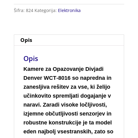
Divjadi
Šifra:
824
Kategorija:
Elektronika
količina
Opis
Opis
Kamere za Opazovanje Divjadi
Denver WCT‑8016 so napredna in
zanesljiva rešitev za vse, ki želijo
učinkovito spremljati dogajanje v
naravi. Zaradi visoke ločljivosti,
izjemne občutljivosti senzorjev in
robustne konstrukcije je ta model
eden najbolj vsestranskih, zato so