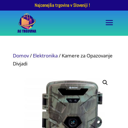
Najcenejša trgovina v Sloveniji !
Domov
/
Elektronika
/ Kamere za Opazovanje
Divjadi