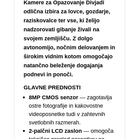
Kamere za Opazovanje Divjadi
odlična izbira za lovce, gozdarje,
raziskovalce ter vse, ki želijo
nadzorovati gibanje živali na
svojem zemljišču. Z dolgo
avtonomijo, nočnim delovanjem in
širokim vidnim kotom omogočajo
natančno beleženje dogajanja
podnevi in ponoči.
GLAVNE PREDNOSTI
8MP CMOS senzor
— zagotavlja
ostre fotografije in kakovostne
videoposnetke tudi v zahtevnih
svetlobnih razmerah.
2‑palčni LCD zaslon
— omogoča