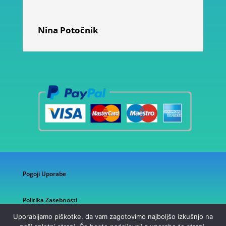
Nina Potočnik
Pogoji Uporabe
Politika Zasebnosti
Uporabljamo piškotke, da vam zagotovimo najboljšo izkušnjo na