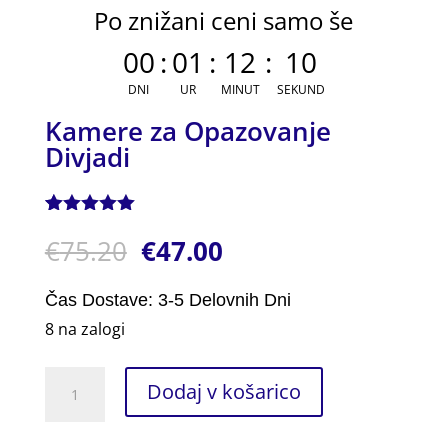
Po znižani ceni samo še
00
:
01
:
12
:
09
DNI
UR
MINUT
SEKUND
Kamere za Opazovanje
Divjadi
Ocenjeno z
1
€
75.20
€
47.00
5.00
od 5
na podlagi
ocene
stranke
Čas Dostave: 3-5 Delovnih Dni
8 na zalogi
Kamere
Dodaj v košarico
za
Opazovanje