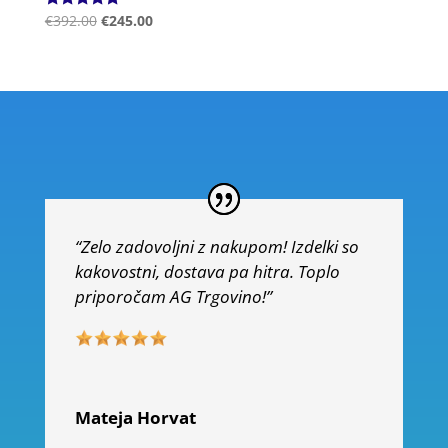
Ocenjeno
€
392.00
€
245.00
5.00
od 5
“Zelo zadovoljni z nakupom! Izdelki so
kakovostni, dostava pa hitra. Toplo
priporočam AG Trgovino!”
Mateja Horvat