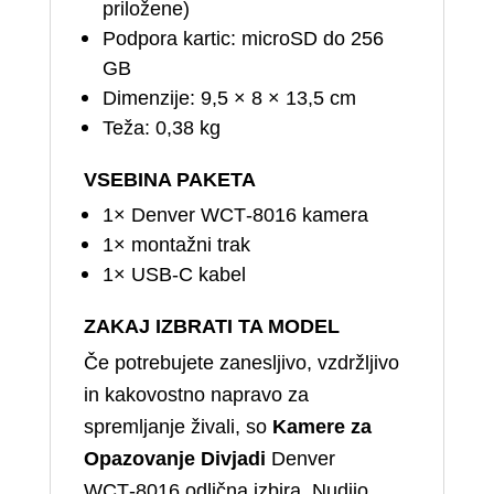
priložene)
Podpora kartic: microSD do 256
GB
Dimenzije: 9,5 × 8 × 13,5 cm
Teža: 0,38 kg
VSEBINA PAKETA
1× Denver WCT‑8016 kamera
1× montažni trak
1× USB‑C kabel
ZAKAJ IZBRATI TA MODEL
Če potrebujete zanesljivo, vzdržljivo
in kakovostno napravo za
spremljanje živali, so
Kamere za
Opazovanje Divjadi
Denver
WCT‑8016 odlična izbira. Nudijo