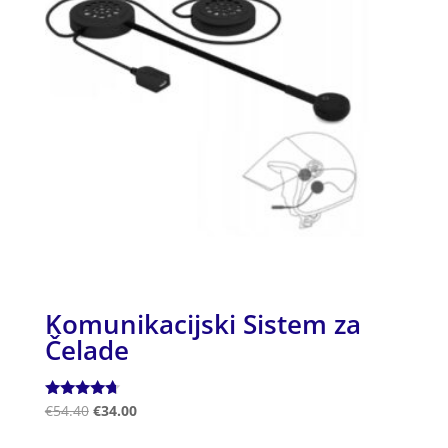
Komunikacijski Sistem za
Čelade
Ocenjeno
€
54.40
€
34.00
4.50
od 5