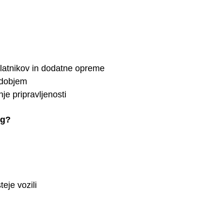
blatnikov in dodatne opreme
udobjem
nje pripravljenosti
ng?
eje vozili