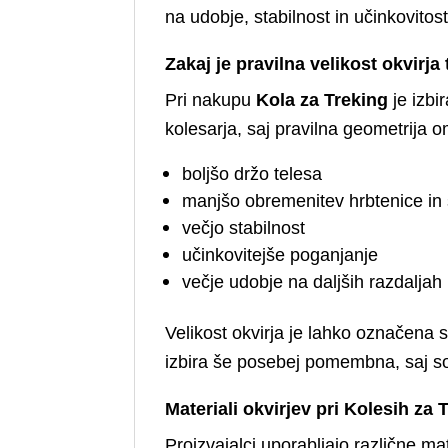
na udobje, stabilnost in učinkovitos
Zakaj je pravilna velikost okvir
Pri nakupu
Kola za Treking
je izbi
kolesarja, saj pravilna geometrija 
boljšo držo telesa
manjšo obremenitev hrbtenice in
večjo stabilnost
učinkovitejše poganjanje
večje udobje na daljših razdaljah
Velikost okvirja je lahko označena s 
izbira še posebej pomembna, saj s
Materiali okvirjev pri Kolesih za 
Proizvajalci uporabljajo različne ma