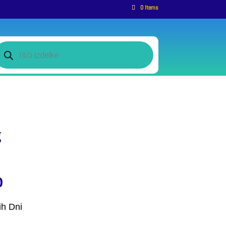
0 Items
roducts
earch
g
0
ih Dni