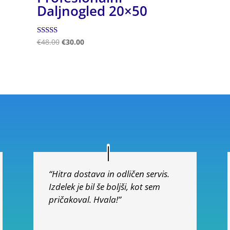
Daljnogled 20×50
Ocenjeno
€
48.00
€
30.00
5.00
od 5
“Hitra dostava in odličen servis.
Izdelek je bil še boljši, kot sem
pričakoval. Hvala!”