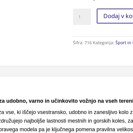
Kolo
Dodaj v ko
za
Treking
količina
Šifra:
716
Kategorija:
Šport in 
 za udobno, varno in učinkovito vožnjo na vseh teren
za vse, ki iščejo vsestransko, udobno in zanesljivo kolo z
združujejo najboljše lastnosti mestnih in gorskih koles, 
ri pravega modela pa je ključnega pomena pravilna velikos