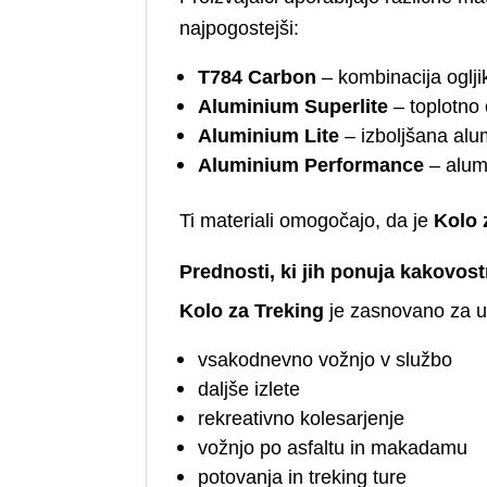
najpogostejši:
T784 Carbon
– kombinacija oglji
Aluminium Superlite
– toplotno 
Aluminium Lite
– izboljšana alu
Aluminium Performance
– alumi
Ti materiali omogočajo, da je
Kolo 
Prednosti, ki jih ponuja kakovos
Kolo za Treking
je zasnovano za ud
vsakodnevno vožnjo v službo
daljše izlete
rekreativno kolesarjenje
vožnjo po asfaltu in makadamu
potovanja in treking ture