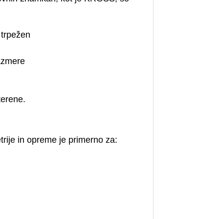
 trpežen
razmere
terene.
rije in opreme je primerno za: