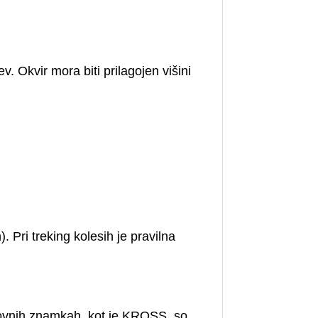
v. Okvir mora biti prilagojen višini
). Pri treking kolesih je pravilna
blagovnih znamkah, kot je KROSS, so