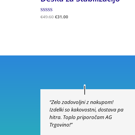
Ocenjeno
€
49.60
€
31.00
5.00
od 5
“Zelo zadovoljni z nakupom!
Izdelki so kakovostni, dostava pa
hitra. Toplo priporočam AG
Trgovino!”