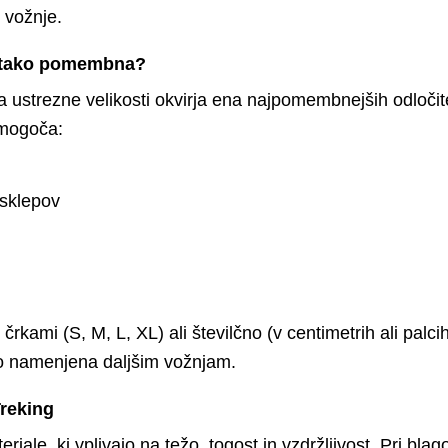
t vožnje.
ja tako pomembna?
ra ustrezne velikosti okvirja ena najpomembnejših odločite
omogoča:
 sklepov
črkami (S, M, L, XL) ali številčno (v centimetrih ali palcih
o namenjena daljšim vožnjam.
Treking
teriale, ki vplivajo na težo, togost in vzdržljivost. Pri 