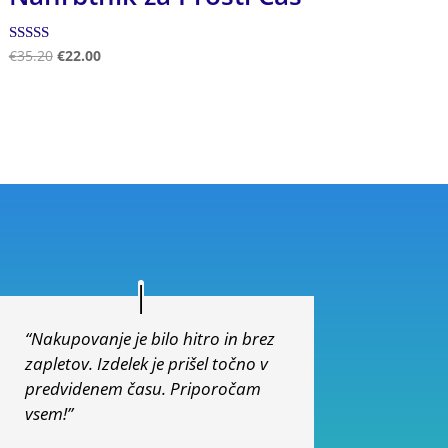
Ocenjeno
€
35.20
€
22.00
5.00
od 5
“Nakupovanje je bilo hitro in brez
zapletov. Izdelek je prišel točno v
predvidenem času. Priporočam
vsem!”