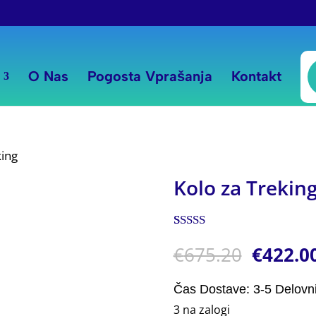
P
s
O Nas
Pogosta Vprašanja
Kontakt
king
Kolo za Trekin
Ocenjeno z
1
€
675.20
€
422.0
5.00
od 5 na
podlagi
ocene
stranke
Čas Dostave: 3-5 Delovn
3 na zalogi