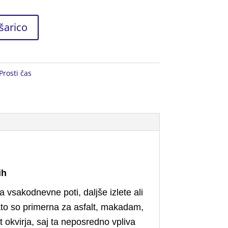
šarico
Prosti čas
ih
a vsakodnevne poti, daljše izlete ali
zato so primerna za asfalt, makadam,
t okvirja, saj ta neposredno vpliva