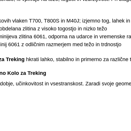
kovih vlaken T700, T800S in M40J; izjemno tog, lahek in
obdelana zlitina z visoko togostjo in nizko težo
minijeva zlitina 6061, odporna na udarce in vremenske 
nij 6061 z odličnim razmerjem med težo in trdnostjo
za Treking
hkrati lahko, stabilno in primerno za različne 
tno Kolo za Treking
obje, učinkovitost in vsestranskost. Zaradi svoje geomet