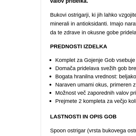
valov pridelka.
Bukovi ostrigarji, ki jih lahko vzgoj
minerali in antioksidanti. Imajo n
da te zdrave in okusne gobe pridel
PREDNOSTI IZDELKA
Komplet za Gojenje Gob vsebuje 
Domača pridelava svežih gob bre
Bogata hranilna vrednost: beljakov
Naraven umami okus, primeren za
Možnost več zaporednih valov pr
Prejmete 2 kompleta za večjo kol
LASTNOSTI IN OPIS GOB
Spoon ostrigar (vrsta bukovega ostr