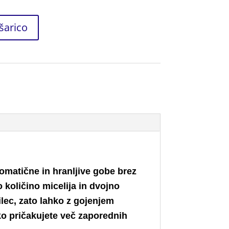
šarico
romatične in hranljive gobe brez
količino micelija in dvojno
lec, zato lahko z gojenjem
hko pričakujete več zaporednih