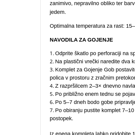
zanimivo, nepravilno obliko ter ba
jedem.
Optimalna temperatura za rast: 15
NAVODILA ZA GOJENJE
Odprite škatlo po perforaciji na sp
Na plastični vrečki naredite dva k
Komplet za Gojenje Gob postavite 
polica v prostoru z zračnim pretok
Z razpršilcem 2–3× dnevno navlaž
Po približno enem tednu se pojav
Po 5–7 dneh bodo gobe pripravljen
Po obiranju pustite komplet 7–10
postopek.
Iz enega kompleta lahko pridobite 