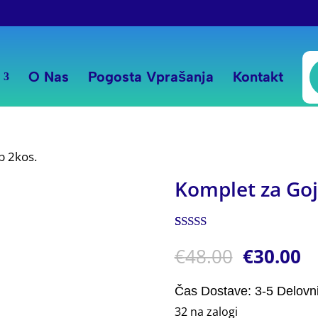
P
s
O Nas
Pogosta Vprašanja
Kontakt
b 2kos.
Komplet za Goj
Ocenjeno z
1
€
48.00
€
30.00
5.00
od 5 na
podlagi
ocene
stranke
Čas Dostave: 3-5 Delovn
32 na zalogi