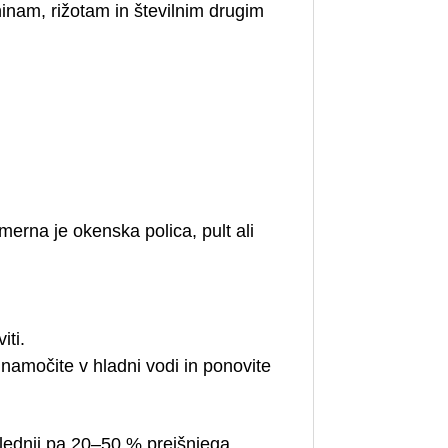
inam, rižotam in številnim drugim
merna je okenska polica, pult ali
iti.
namočite v hladni vodi in ponovite
slednji pa 20–50 % prejšnjega