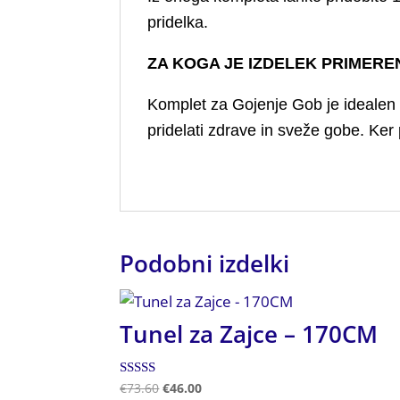
pridelka.
ZA KOGA JE IZDELEK PRIMERE
Komplet za Gojenje Gob je idealen za 
pridelati zdrave in sveže gobe. Ker 
Podobni izdelki
Tunel za Zajce – 170CM
Ocenjeno
€
73.60
€
46.00
5.00