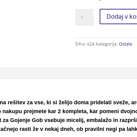
Komplet
Dodaj v ko
za
Gojenje
Gob
Šifra:
624
Kategorija:
Ostalo
2kos.
količina
 rešitev za vse, ki si želijo doma pridelati sveže, a
 nakupu prejmete kar 2 kompleta, kar pomeni dvojno 
za Gojenje Gob vsebuje micelij, embalažo in razprši
ačnejo rasti že v nekaj dneh, ob pravilni negi pa la