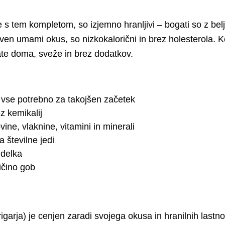
ite s tem kompletom, so izjemno hranljivi – bogati so z be
araven umami okus, so nizkokalorični in brez holesterola
ate doma, sveže in brez dodatkov.
vse potrebno za takojšen začetek
z kemikalij
ine, vlaknine, vitamini in minerali
 številne jedi
idelka
ičino gob
igarja) je cenjen zaradi svojega okusa in hranilnih lastno