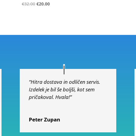
Ocenjeno
€
32.00
€
20.00
4.50
od 5
“Hitra dostava in odličen servis.
Izdelek je bil še boljši, kot sem
pričakoval. Hvala!”
Peter Zupan