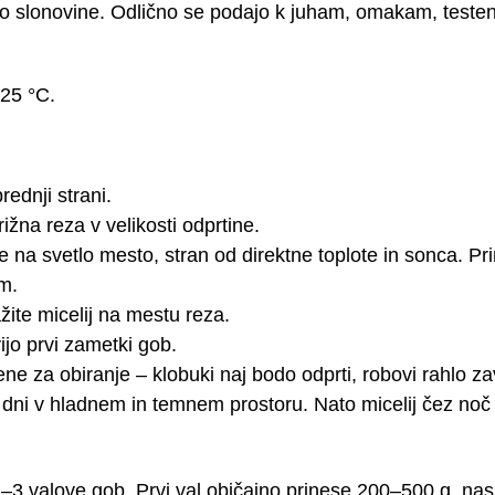
rvo slonovine. Odlično se podajo k juham, omakam, testen
–25 °C.
rednji strani.
rižna reza v velikosti odprtine.
na svetlo mesto, stran od direktne toplote in sonca. Pri
om.
ite micelij na mestu reza.
ijo prvi zametki gob.
e za obiranje – klobuki naj bodo odprti, robovi rahlo zav
 dni v hladnem in temnem prostoru. Nato micelij čez noč 
1–3 valove gob. Prvi val običajno prinese 200–500 g, na