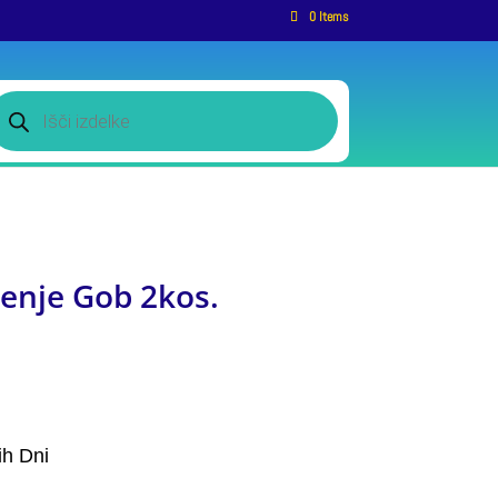
0 Items
roducts
earch
enje Gob 2kos.
ih Dni