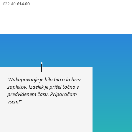
Ocenjeno
€
22.40
€
14.00
5.00
od 5
“Nakupovanje je bilo hitro in brez
zapletov. Izdelek je prišel točno v
predvidenem času. Priporočam
vsem!”