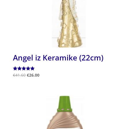
Angel iz Keramike (22cm)
Ocenjeno
€
41.60
€
26.00
5.00
od 5