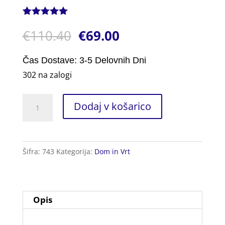
Ocenjeno z
1
€
110.40
€
69.00
5.00
od 5
na podlagi
ocene
stranke
Čas Dostave: 3-5 Delovnih Dni
302 na zalogi
Kuhinja
Dodaj v košarico
za
Kampiranje
količina
Šifra:
743
Kategorija:
Dom in Vrt
Opis