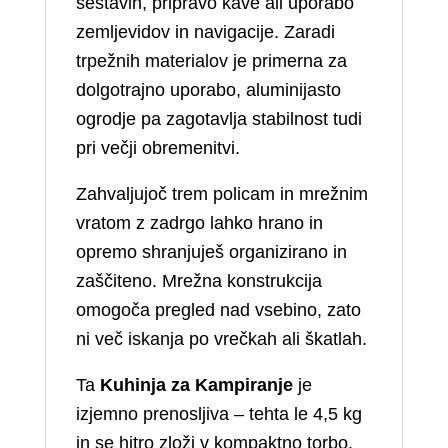
sestavin, pripravo kave ali uporabo
zemljevidov in navigacije. Zaradi
trpežnih materialov je primerna za
dolgotrajno uporabo, aluminijasto
ogrodje pa zagotavlja stabilnost tudi
pri večji obremenitvi.
Zahvaljujoč trem policam in mrežnim
vratom z zadrgo lahko hrano in
opremo shranjuješ organizirano in
zaščiteno. Mrežna konstrukcija
omogoča pregled nad vsebino, zato
ni več iskanja po vrečkah ali škatlah.
Ta
Kuhinja za Kampiranje
je
izjemno prenosljiva – tehta le 4,5 kg
in se hitro zloži v kompaktno torbo,