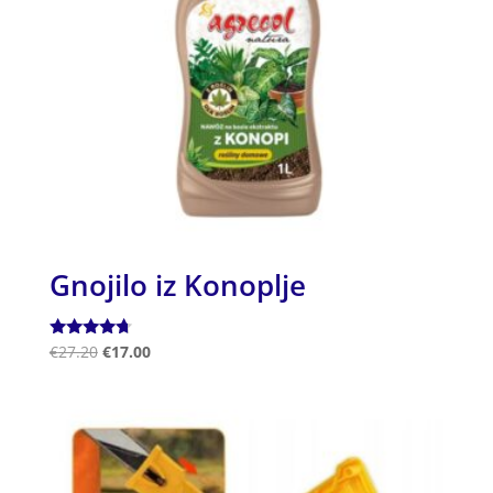
Gnojilo iz Konoplje
Ocenjeno
€
27.20
€
17.00
4.50
od 5