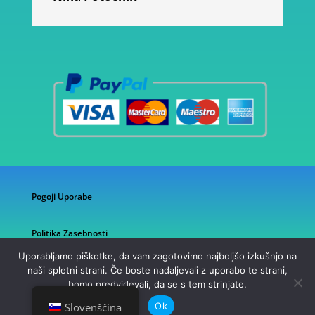
Pogoji Uporabe
Politika Zasebnosti
Uporabljamo piškotke, da vam zagotovimo najboljšo izkušnjo na
naši spletni strani. Če boste nadaljevali z uporabo te strani,
bomo predvidevali, da se s tem strinjate.
©2026 AG Trgovina
Ok
Slovenščina