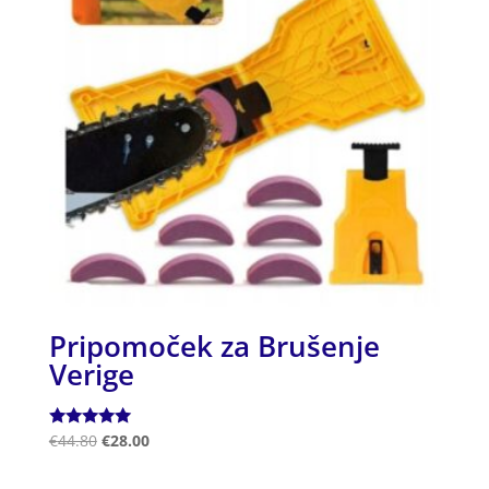
Pripomoček za Brušenje
Verige
Ocenjeno
€
44.80
€
28.00
5.00
od 5