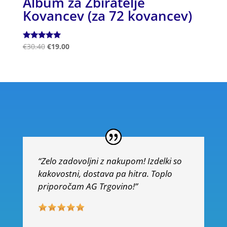
Album za Zbiratelje
Kovancev (za 72 kovancev)
Ocenjeno
€
30.40
€
19.00
5.00
od 5
“Zelo zadovoljni z nakupom! Izdelki so
kakovostni, dostava pa hitra. Toplo
priporočam AG Trgovino!”