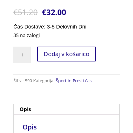
Ocenjeno z
1
€
51.20
€
32.00
5.00
od 5
na podlagi
ocene
stranke
Čas Dostave: 3-5 Delovnih Dni
35 na zalogi
Lok
Dodaj v košarico
za
Streljanje
količina
Šifra:
590
Kategorija:
Šport in Prosti čas
Opis
Opis