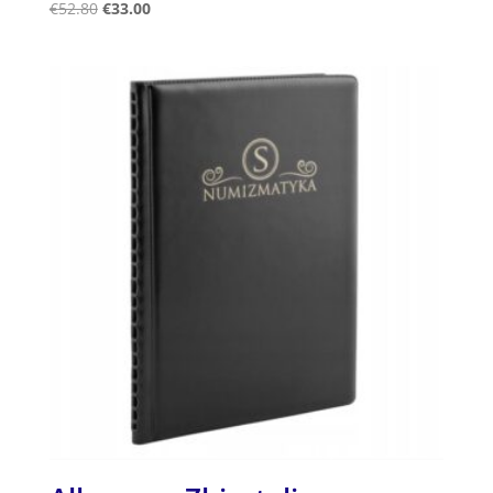
Ocenjeno
€
52.80
€
33.00
5.00
od 5