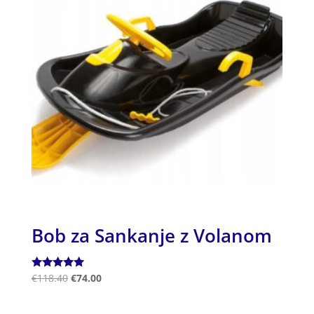
Bob za Sankanje z Volanom
Ocenjeno
€
118.40
€
74.00
5.00
od 5