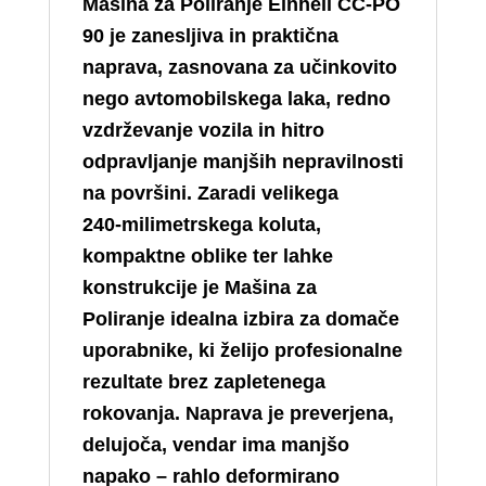
Mašina za Poliranje Einhell CC‑PO
90 je zanesljiva in praktična
naprava, zasnovana za učinkovito
nego avtomobilskega laka, redno
vzdrževanje vozila in hitro
odpravljanje manjših nepravilnosti
na površini. Zaradi velikega
240‑milimetrskega koluta,
kompaktne oblike ter lahke
konstrukcije je Mašina za
Poliranje idealna izbira za domače
uporabnike, ki želijo profesionalne
rezultate brez zapletenega
rokovanja. Naprava je preverjena,
delujoča, vendar ima manjšo
napako – rahlo deformirano