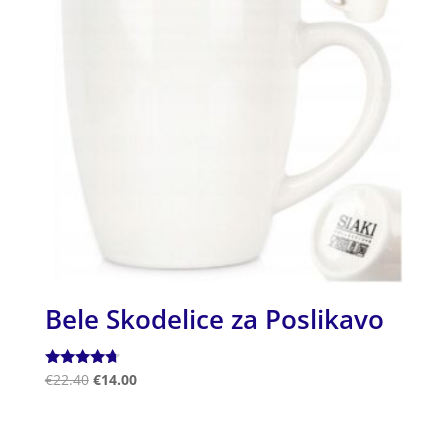
Bele Skodelice za Poslikavo
Ocenjeno
€
22.40
€
14.00
4.50
od 5