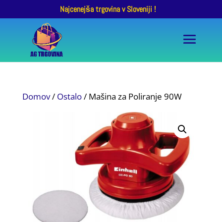
Najcenejša trgovina v Sloveniji !
Domov
/
Ostalo
/ Mašina za Poliranje 90W