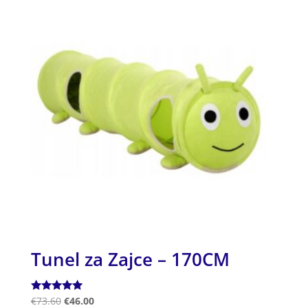
Tunel za Zajce – 170CM
Ocenjeno
€
73.60
€
46.00