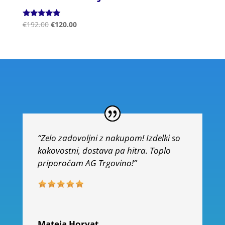
Ocenjeno
€
192.00
€
120.00
5.00
od 5
“Zelo zadovoljni z nakupom! Izdelki so
kakovostni, dostava pa hitra. Toplo
priporočam AG Trgovino!”
Mateja Horvat