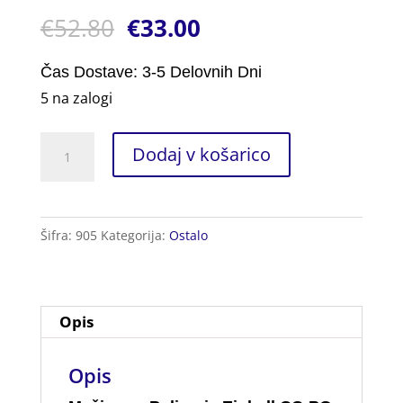
Ocenjeno z
1
€
52.80
€
33.00
5.00
od 5
na podlagi
ocene
stranke
Čas Dostave: 3-5 Delovnih Dni
5 na zalogi
Mašina
Dodaj v košarico
za
Poliranje
90W
Šifra:
905
Kategorija:
Ostalo
količina
Opis
Opis