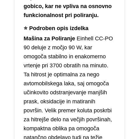
gobico, kar ne vpliva na osnovno
funkcionalnost pri poliranju.
⭐
Podroben opis izdelka
Mašina za Poliranje
Einhell CC‑PO
90 deluje z močjo 90 W, kar
omogoča stabilno in enakomerno
vrtenje pri 3700 obratih na minuto.
Ta hitrost je optimalna za nego
avtomobilskega laka, saj omogoča
učinkovito odstranjevanje manjših
prask, oksidacije in matiranih
površin. Velik premer koluta poskrbi
za hitrejše delo na večjih površinah,
kompaktna oblika pa omogoča
natančno obdelavo tudi na težje