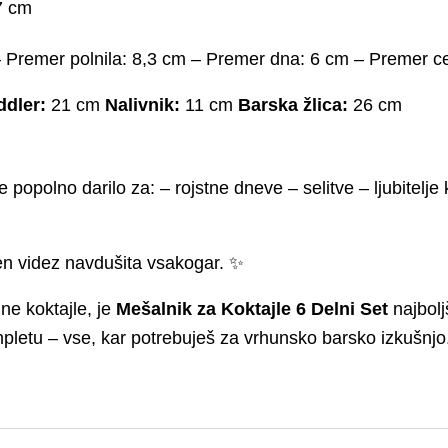
7 cm
 Premer polnila: 8,3 cm – Premer dna: 6 cm – Premer ce
dler:
21 cm
Nalivnik:
11 cm
Barska žlica:
26 cm
e popolno darilo za: – rojstne dneve – selitve – ljubitel
en videz navdušita vsakogar. ✨
ne koktajle, je
Mešalnik za Koktajle 6 Delni Set
najbolj
letu – vse, kar potrebuješ za vrhunsko barsko izkušnjo