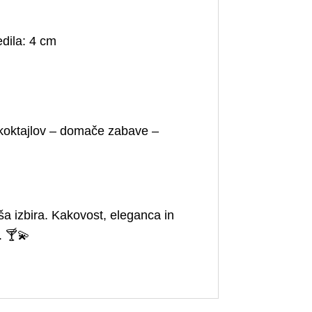
dila: 4 cm
je koktajlov – domače zabave –
ša izbira. Kakovost, eleganca in
. 🍸💫