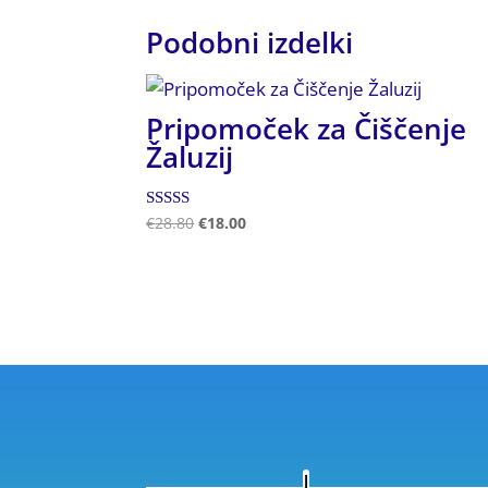
Podobni izdelki
Pripomoček za Čiščenje
Žaluzij
Ocenjeno
€
28.80
€
18.00
4.50
od 5