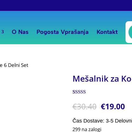
P
s
O Nas
Pogosta Vprašanja
Kontakt
e 6 Delni Set
Mešalnik za Kok
Ocenjeno z
1
€
30.40
€
19.00
5.00
od 5 na
podlagi
ocene
stranke
Čas Dostave: 3-5 Delovn
299 na zalogi