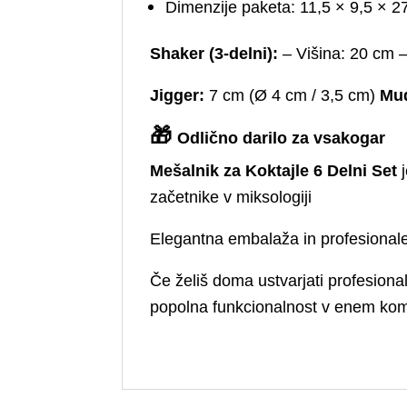
Dimenzije paketa: 11,5 × 9,5 × 2
Shaker (3-delni):
– Višina: 20 cm –
Jigger:
7 cm (Ø 4 cm / 3,5 cm)
Mud
🎁
Odlično darilo za vsakogar
Mešalnik za Koktajle 6 Delni Set
j
začetnike v miksologiji
Elegantna embalaža in profesional
Če želiš doma ustvarjati profesional
popolna funkcionalnost v enem komp