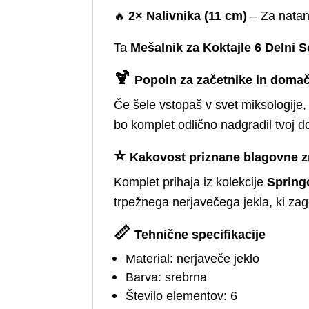
🔥
2× Nalivnika (11 cm)
– Za natanč
Ta
Mešalnik za Koktajle 6 Delni S
🍹
Popoln za začetnike in doma
Če šele vstopaš v svet miksologije,
bo komplet odlično nadgradil tvoj do
⭐
Kakovost priznane blagovne 
Komplet prihaja iz kolekcije
Sprin
trpežnega nerjavečega jekla, ki zago
📏
Tehnične specifikacije
Material: nerjaveče jeklo
Barva: srebrna
Število elementov: 6