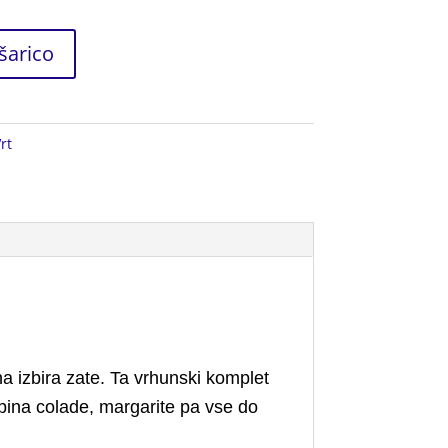
šarico
rt
a izbira zate. Ta vrhunski komplet
 pina colade, margarite pa vse do