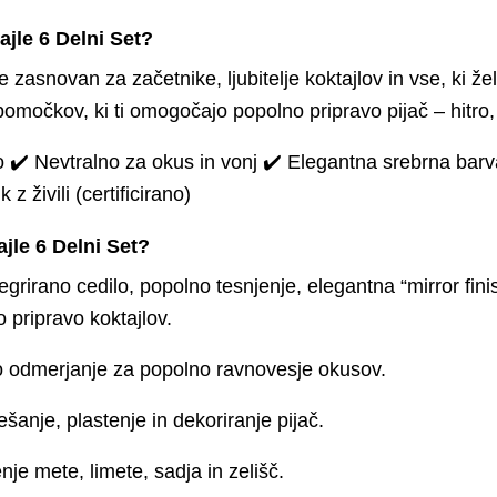
ajle 6 Delni Set?
e zasnovan za začetnike, ljubitelje koktajlov in vse, ki ž
pomočkov, ki ti omogočajo popolno pripravo pijač – hitro
o ✔️ Nevtralno za okus in vonj ✔️ Elegantna srebrna barva
z živili (certificirano)
jle 6 Delni Set?
egrirano cedilo, popolno tesnjenje, elegantna “mirror fini
o pripravo koktajlov.
 odmerjanje za popolno ravnovesje okusov.
anje, plastenje in dekoriranje pijač.
nje mete, limete, sadja in zelišč.