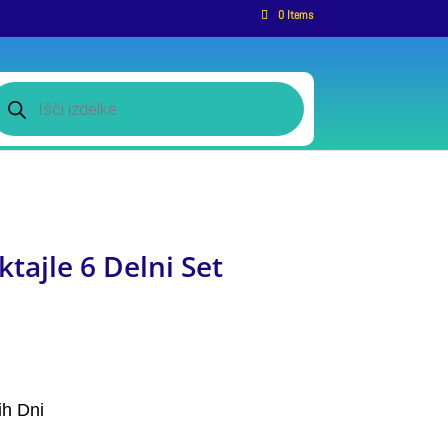
0 Items
roducts
earch
tajle 6 Delni Set
ih Dni