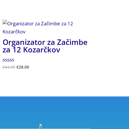
Organizator za Začimbe
za 12 Kozarčkov
Ocenjeno
€
44.80
€
28.00
4.50
od 5