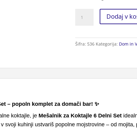
Mešalnik
Dodaj v ko
za
Koktajle
6
Šifra:
536
Kategorija:
Dom in V
Delni
Set
količina
 Set – popoln komplet za domači bar! ✨
alne koktajle, je
Mešalnik za Koktajle 6 Delni Set
idealn
v svoji kuhinji ustvariš popolne mojstrovine – od mojita,