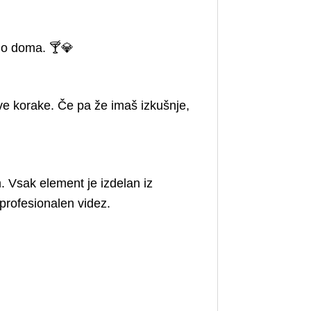
jo doma. 🍸💎
ve korake. Če pa že imaš izkušnje,
. Vsak element je izdelan iz
 profesionalen videz.