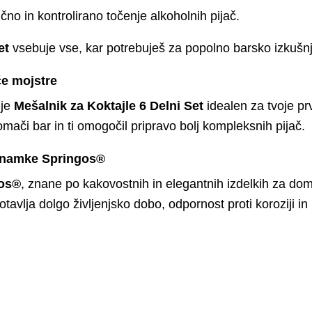
no in kontrolirano točenje alkoholnih pijač.
et
vsebuje vse, kar potrebuješ za popolno barsko izkušn
če mojstre
 je
Mešalnik za Koktajle 6 Delni Set
idealen za tvoje pr
mači bar in ti omogočil pripravo bolj kompleksnih pijač.
znamke Springos®
gos®
, znane po kakovostnih in elegantnih izdelkih za dom
tavlja dolgo življenjsko dobo, odpornost proti koroziji in