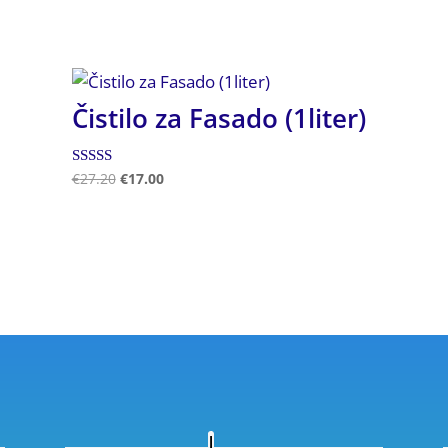
Čistilo za Fasado (1liter)
Ocenjeno
€
27.20
€
17.00
5.00
od 5