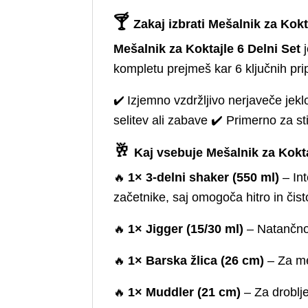
🍸
Zakaj izbrati Mešalnik za Kokt
Mešalnik za Koktajle 6 Delni Set
j
kompletu prejmeš kar 6 ključnih pri
✔️
Izjemno vzdržljivo nerjaveče jekl
selitev ali zabave ✔️ Primerno za stik 
🥂
Kaj vsebuje Mešalnik za Kokta
🔥
1× 3-delni shaker (550 ml)
– Int
začetnike, saj omogoča hitro in čist
🔥
1× Jigger (15/30 ml)
– Natančno
🔥
1× Barska žlica (26 cm)
– Za meš
🔥
1× Muddler (21 cm)
– Za droblje