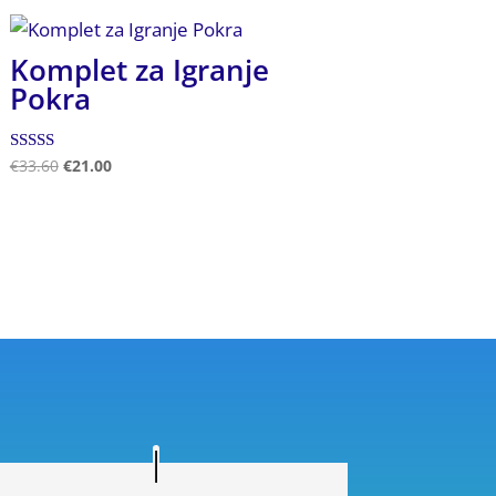
Komplet za Igranje
Pokra
Ocenjeno
€
33.60
€
21.00
5.00
od 5