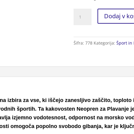
Neopren
Dodaj v ko
za
Plavanje
XXL
Šifra:
778
Kategorija:
Šport in 
količina
 izbira za vse, ki iščejo zanesljivo zaščito, toploto 
 vodnih športih. Ta kakovosten Neopren za Plavanje j
avlja izjemno vodotesnost, odpornost na morsko vodo
osti omogoča popolno svobodo gibanja, kar je ključno