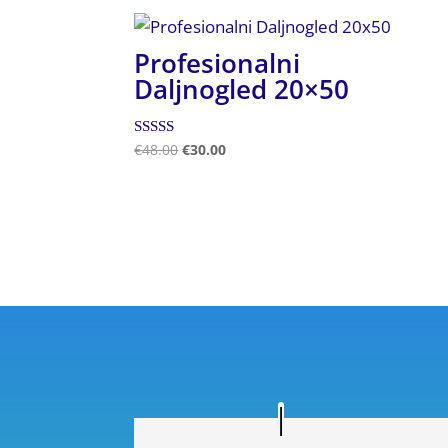
Profesionalni
Daljnogled 20×50
Ocenjeno
€
48.00
€
30.00
5.00
od 5