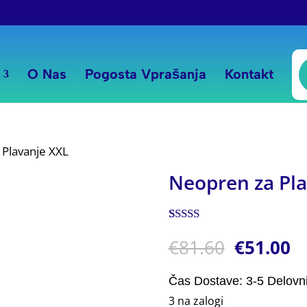
P
s
O Nas
Pogosta Vprašanja
Kontakt
 Plavanje XXL
Neopren za Pla
Ocenjeno z
1
€
81.60
€
51.00
5.00
od 5 na
podlagi
ocene
stranke
Čas Dostave: 3-5 Delovn
3 na zalogi