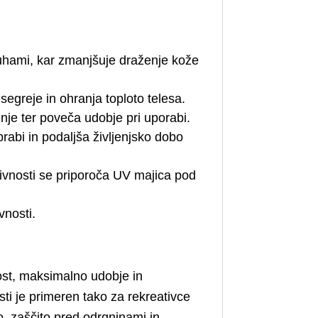
hami, kar zmanjšuje draženje kože
greje in ohranja toploto telesa.
je ter poveča udobje pri uporabi.
abi in podaljša življenjsko dobo
ivnosti se priporoča UV majica pod
vnosti.
ost, maksimalno udobje in
sti je primeren tako za rekreativce
o, zaščito pred odrgninami in