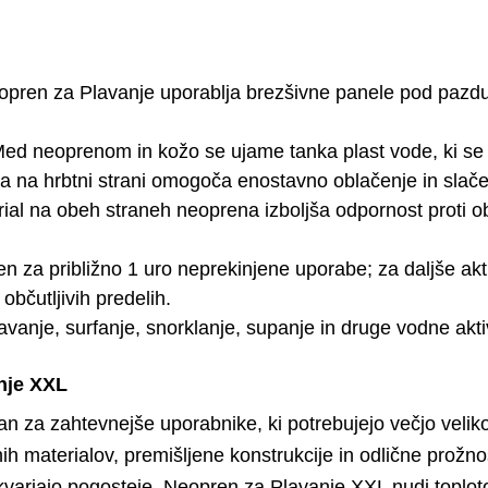
ren za Plavanje uporablja brezšivne panele pod pazdu
d neoprenom in kožo se ujame tanka plast vode, ki se se
na hrbtni strani omogoča enostavno oblačenje in slačen
al na obeh straneh neoprena izboljša odpornost proti obr
 za približno 1 uro neprekinjene uporabe; za daljše akt
bčutljivih predelih.
vanje, surfanje, snorklanje, supanje in druge vodne akti
anje XXL
n za zahtevnejše uporabnike, ki potrebujejo večjo velik
ih materialov, premišljene konstrukcije in odlične prožno
 ukvarjajo pogosteje. Neopren za Plavanje XXL nudi toplot