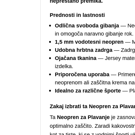
neprestano premika.
Prednosti in lastnosti
Odlična svoboda gibanja
— Neop
in omogoča naravno gibanje rok.
1,5 mm vodotesni neopren
— Me
Udobna hrbtna zadrga
— Zadrga 
Ojačana tkanina
— Jersey materi
izdelka.
Priporočena uporaba
— Primeren
neoprenom ali zaščitna krema na o
Idealno za različne športe
— Pla
Zakaj izbrati ta Neopren za Plav
Ta
Neopren za Plavanje
je zasnova
optimalno zaščito. Zaradi kakovostn
kot za tiste, ki se z vodnimi športi