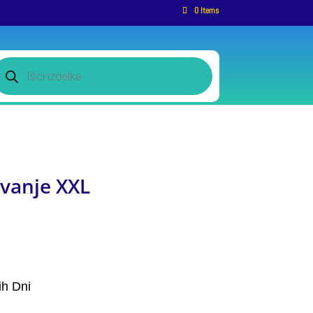
0 Items
roducts
earch
vanje XXL
ih Dni