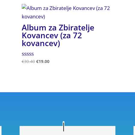
Album za Zbiratelje
Kovancev (za 72
kovancev)
Ocenjeno
€
30.40
€
19.00
5.00
od 5