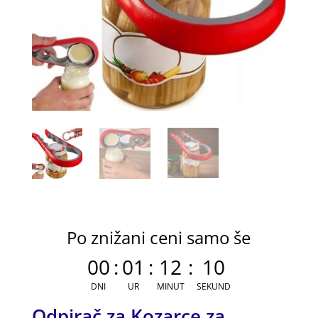
Po znižani ceni samo še
00
:
01
:
12
:
10
DNI
UR
MINUT
SEKUND
Odpirač za Kozarce za