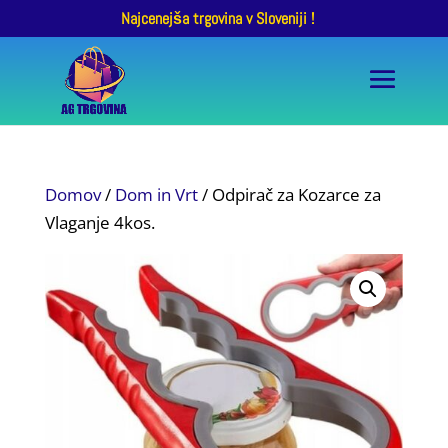
Najcenejša trgovina v Sloveniji !
Domov
/
Dom in Vrt
/ Odpirač za Kozarce za
Vlaganje 4kos.