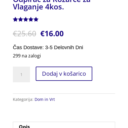
Vlaganje 4kos.
Ocenjeno z
1
€
25.60
€
16.00
5.00
od 5
na podlagi
ocene
stranke
Čas Dostave: 3-5 Delovnih Dni
299 na zalogi
Odpirač
Dodaj v košarico
za
Kozarce
za
Kategorija:
Dom in Vrt
Vlaganje
4kos.
količina
Opis