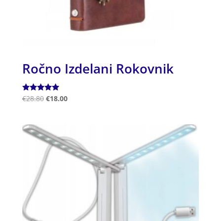
Ročno Izdelani Rokovnik
Ocenjeno
€
28.80
€
18.00
5.00
od 5