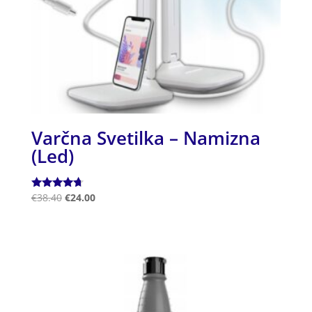
Varčna Svetilka – Namizna
(Led)
Ocenjeno
€
38.40
€
24.00
4.50
od 5