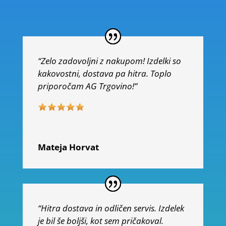
“Zelo zadovoljni z nakupom! Izdelki so
kakovostni, dostava pa hitra. Toplo
priporočam AG Trgovino!”
Mateja Horvat
“Hitra dostava in odličen servis. Izdelek
je bil še boljši, kot sem pričakoval.