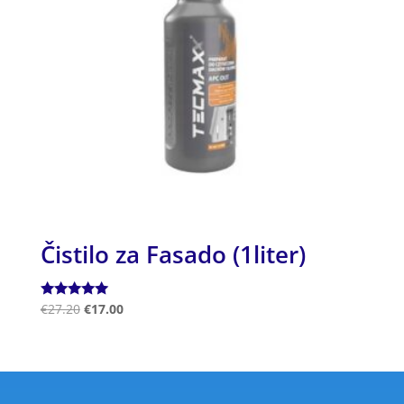
Čistilo za Fasado (1liter)
Ocenjeno
€
27.20
€
17.00
5.00
od 5