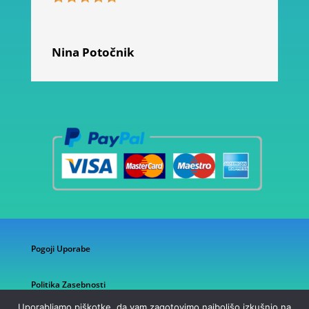
Nina Potočnik
Pogoji Uporabe
Politika Zasebnosti
Uporabljamo piškotke, da vam zagotovimo najboljšo izkušnjo na