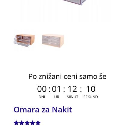
Po znižani ceni samo še
00
:
01
:
12
:
09
DNI
UR
MINUT
SEKUND
Omara za Nakit
Ocenjeno z
1