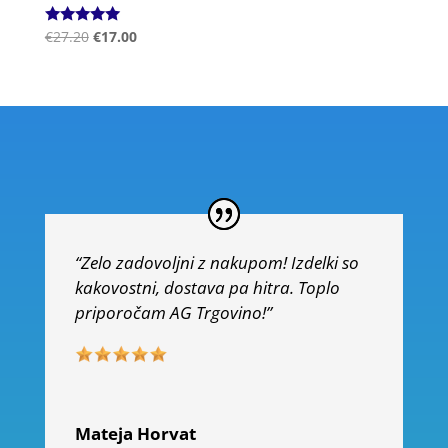
Ocenjeno
€
27.20
€
17.00
5.00
od 5
“Zelo zadovoljni z nakupom! Izdelki so
kakovostni, dostava pa hitra. Toplo
priporočam AG Trgovino!”
Mateja Horvat