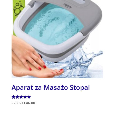
Aparat za Masažo Stopal
Ocenjeno
€
73.60
€
46.00
5.00
od 5