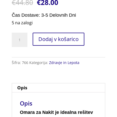
€
44.80
€
28.00
5.00
od 5
na podlagi
ocene
stranke
Čas Dostave: 3-5 Delovnih Dni
5 na zalogi
Omara
Dodaj v košarico
za
Nakit
količina
Šifra:
766
Kategorija:
Zdravje in Lepota
Opis
Opis
Omara za Nakit je idealna rešitev