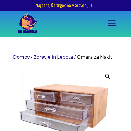
Najcenejša trgovina v Sloveniji !
Domov
/
Zdravje in Lepota
/ Omara za Nakit