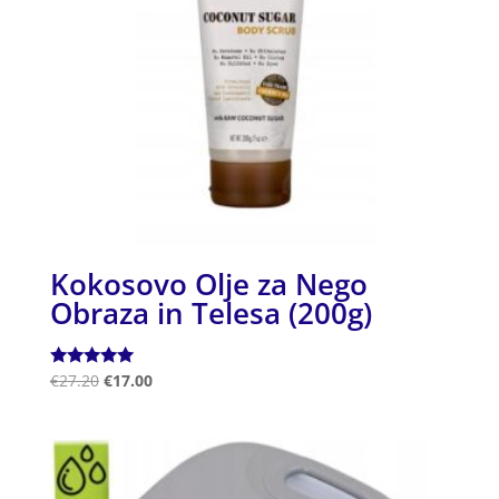
Kokosovo Olje za Nego
Obraza in Telesa (200g)
Ocenjeno
€
27.20
€
17.00
5.00
od 5