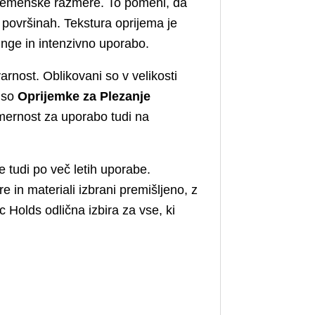
vremenske razmere. To pomeni, da
h površinah. Tekstura oprijema je
inge in intenzivno uporabo.
rnost. Oblikovani so v velikosti
a so
Oprijemke za Plezanje
rimernost za uporabo tudi na
e tudi po več letih uporabe.
 in materiali izbrani premišljeno, z
 Holds odlična izbira za vse, ki