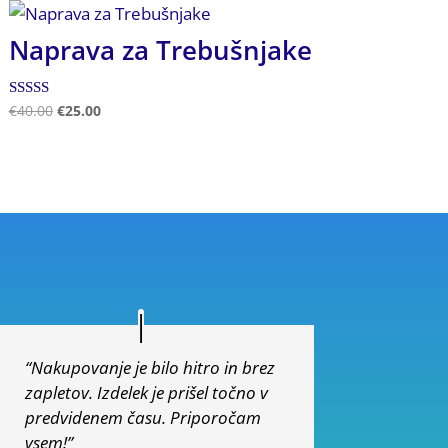
Naprava za Trebušnjake
Ocenjeno
€
40.00
€
25.00
5.00
od 5
“Nakupovanje je bilo hitro in brez
zapletov. Izdelek je prišel točno v
predvidenem času. Priporočam
vsem!”