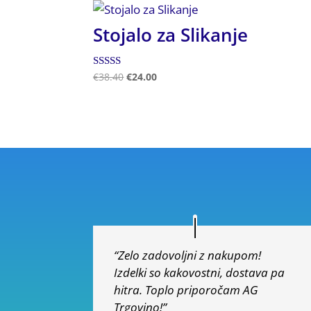
Stojalo za Slikanje
Ocenjeno
€
38.40
€
24.00
5.00
od 5
“Zelo zadovoljni z nakupom!
Izdelki so kakovostni, dostava pa
hitra. Toplo priporočam AG
Trgovino!”