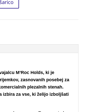
šarico
ajalcu M’Roc Holds, ki je
prijemkov, zasnovanih posebej za
omercialnih plezalnih stenah.
zbira za vse, ki želijo izboljšati