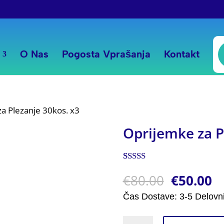
P
s
O Nas
Pogosta Vprašanja
Kontakt
a Plezanje 30kos. x3
Oprijemke za P
Ocenjeno z
1
€
80.00
€
50.00
5.00
od 5 na
podlagi
ocene
Čas Dostave: 3-5 Delovn
stranke
Oprijemke