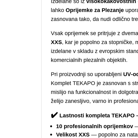
Izdelane so iz
visokokakovostnih 
lahko
Oprijemke za Plezanje
upora
zasnovana tako, da nudi odlično tre
Vsak oprijemek se pritrjuje z dvema
XXS
, kar je popolno za stopničke,
izdelane v skladu z evropskim st
komercialnih plezalnih objektih.
Pri proizvodnji so uporabljeni
UV‑od
Komplet TEKAPO je zasnovan s strani
mislijo na funkcionalnost in dolgot
želijo zanesljivo, varno in profesio
✔️
Lastnosti kompleta TEKAPO –
10 profesionalnih oprijemkov
—
Velikost XXS
— popolno za nata