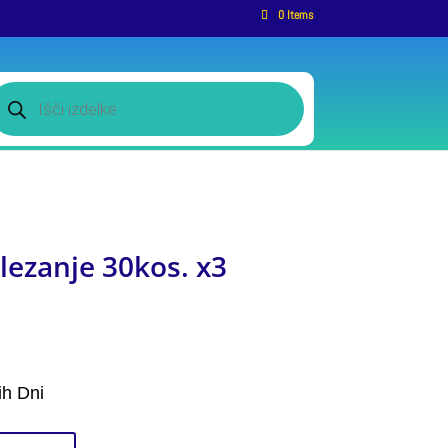
0 Items
roducts
earch
lezanje 30kos. x3
ih Dni