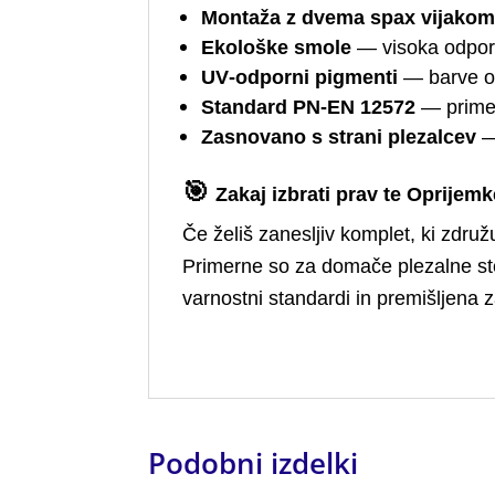
Montaža z dvema spax vijako
Ekološke smole
— visoka odpor
UV‑odporni pigmenti
— barve os
Standard PN‑EN 12572
— primer
Zasnovano s strani plezalcev
—
🎯
Zakaj izbrati prav te Oprijem
Če želiš zanesljiv komplet, ki zdru
Primerne so za domače plezalne sten
varnostni standardi in premišljena 
Podobni izdelki