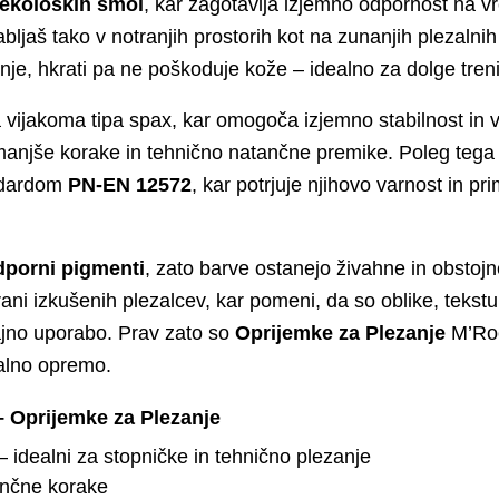
ekoloških smol
, kar zagotavlja izjemno odpornost na 
bljaš tako v notranjih prostorih kot na zunanjih plezalni
nje, hkrati pa ne poškoduje kože – idealno za dolge tren
 vijakoma tipa spax, kar omogoča izjemno stabilnost in va
 manjše korake in tehnično natančne premike. Poleg teg
andardom
PN‑EN 12572
, kar potrjuje njihovo varnost in p
porni pigmenti
, zato barve ostanejo živahne in obstojn
 izkušenih plezalcev, kar pomeni, da so oblike, teksture
rajno uporabo. Prav zato so
Oprijemke za Plezanje
M’Roc
nalno opremo.
 Oprijemke za Plezanje
 idealni za stopničke in tehnično plezanje
nčne korake