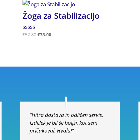
Žoga za Stabilizacijo
Ocenjeno
€
52.80
€
33.00
5.00
od 5
“Hitra dostava in odličen servis.
Izdelek je bil še boljši, kot sem
pričakoval. Hvala!”