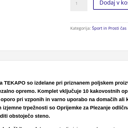
Dodaj v ko
za
Plezanje
30kos.
Kategorija:
Šport in Prosti čas
x3
količina
ta TEKAPO so izdelane pri priznanem poljskem proizv
plezalno opremo. Komplet vključuje 10 kakovostnih o
oporo pri vzponih in varno uporabo na domačih ali k
 izjemne trpežnosti so Oprijemke za Plezanje odlična i
diti obstoječo steno.