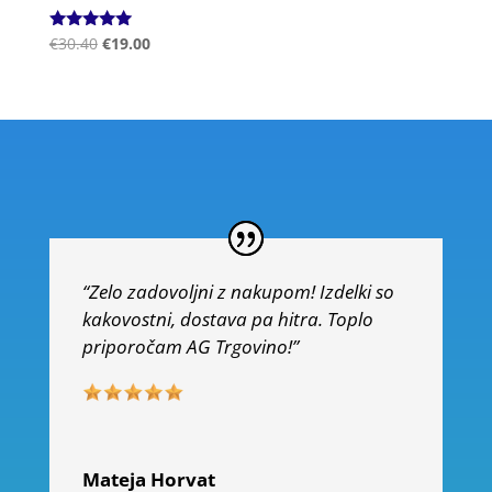
Ocenjeno
€
30.40
€
19.00
5.00
od 5
“Zelo zadovoljni z nakupom! Izdelki so
kakovostni, dostava pa hitra. Toplo
priporočam AG Trgovino!”
Mateja Horvat