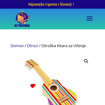
Najcenejša trgovina v Sloveniji !
Domov
/
Otroci
/ Otroška Kitara za Učenje