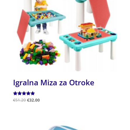
Igralna Miza za Otroke
Ocenjeno
€
51.20
€
32.00
5.00
od 5