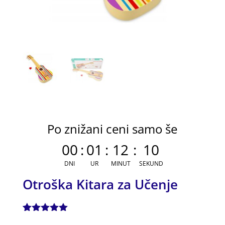
Po znižani ceni samo še
00
:
01
:
12
:
10
DNI
UR
MINUT
SEKUND
Otroška Kitara za Učenje
Ocenjeno z
1