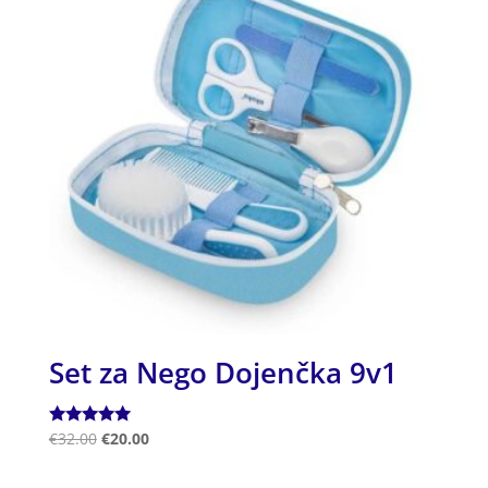
Set za Nego Dojenčka 9v1
Ocenjeno
€
32.00
€
20.00
5.00
od 5