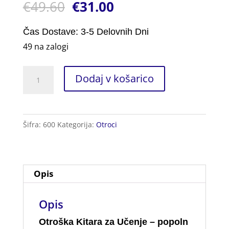
€
49.60
€
31.00
5.00
od 5
na podlagi
ocene
stranke
Čas Dostave: 3-5 Delovnih Dni
49 na zalogi
Otroška
Dodaj v košarico
Kitara
za
Učenje
Šifra:
600
Kategorija:
Otroci
količina
Opis
Opis
Otroška Kitara za Učenje – popoln