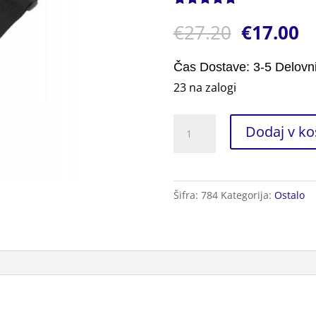
Ocenjeno z
1
€
27.20
€
17.00
5.00
od 5
na podlagi
ocene
stranke
Čas Dostave: 3-5 Delovn
23 na zalogi
Pas
Dodaj v ko
za
Kitaro
2kos.
Šifra:
784
Kategorija:
Ostalo
količina