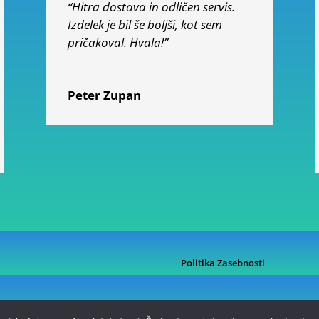
“Hitra dostava in odličen servis.
Izdelek je bil še boljši, kot sem
pričakoval. Hvala!”
Peter Zupan
Politika Zasebnosti
©2026 AG Trgovina