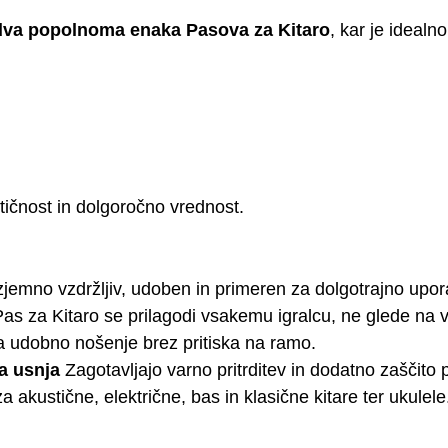
dva popolnoma enaka Pasova za Kitaro
, kar je idealno
tičnost in dolgoročno vrednost.
izjemno vzdržljiv, udoben in primeren za dolgotrajno upo
as za Kitaro se prilagodi vsakemu igralcu, ne glede na viš
a udobno nošenje brez pritiska na ramo.
ga usnja
Zagotavljajo varno pritrditev in dodatno zaščito
 akustične, električne, bas in klasične kitare ter ukulele