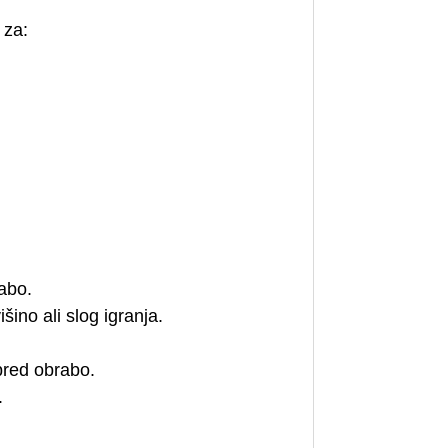
 za:
rabo.
ino ali slog igranja.
 pred obrabo.
.