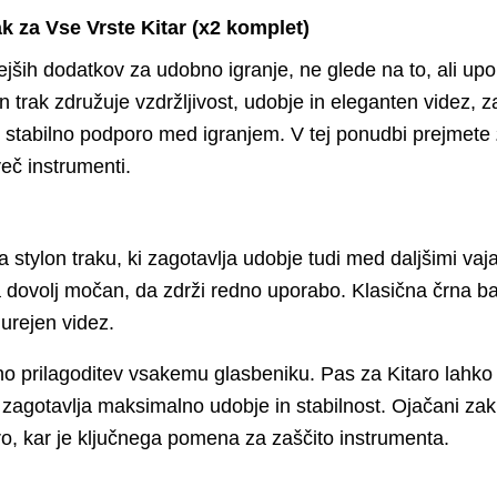
ak za Vse Vrste Kitar (x2 komplet)
ih dodatkov za udobno igranje, ne glede na to, ali upor
n trak združuje vzdržljivost, udobje in eleganten videz, z
jo stabilno podporo med igranjem. V tej ponudbi prejmete
več instrumenti.
 stylon traku, ki zagotavlja udobje tudi med daljšimi vaja
i pa dovolj močan, da zdrži redno uporabo. Klasična črna
 urejen videz.
o prilagoditev vsakemu glasbeniku. Pas za Kitaro lahko 
zagotavlja maksimalno udobje in stabilnost. Ojačani zaklj
aro, kar je ključnega pomena za zaščito instrumenta.