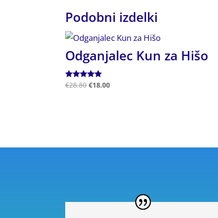
Podobni izdelki
Odganjalec Kun za Hišo
Ocenjeno
€
28.80
€
18.00
5.00
od 5