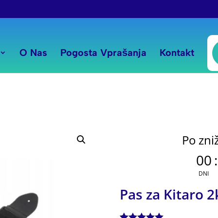
P
s
O Nas
Pogosta Vprašanja
Kontakt
Po zni
00
:
DNI
Pas za Kitaro 2