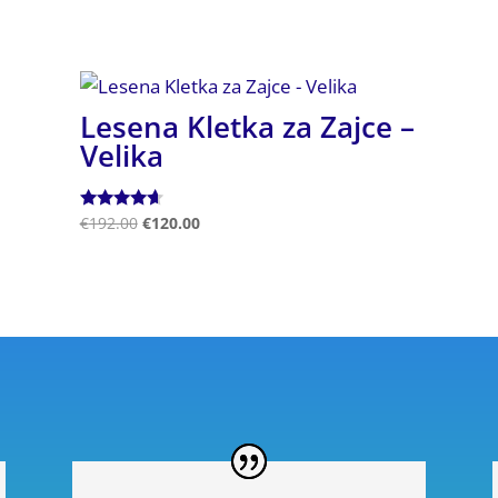
Lesena Kletka za Zajce –
Velika
Ocenjeno
€
192.00
€
120.00
4.50
od 5