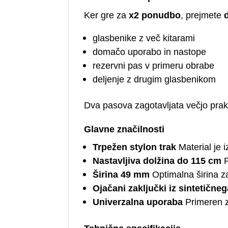
Ker gre za
x2 ponudbo
, prejmete
glasbenike z več kitarami
domačo uporabo in nastope
rezervni pas v primeru obrabe
deljenje z drugim glasbenikom
Dva pasova zagotavljata večjo prak
Glavne značilnosti
Trpežen stylon trak
Material je 
Nastavljiva dolžina do 115 cm
P
Širina 49 mm
Optimalna širina z
Ojačani zaključki iz sintetične
Univerzalna uporaba
Primeren za