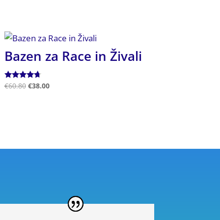
Bazen za Race in Živali
Ocenjeno
€
60.80
€
38.00
4.50
od 5