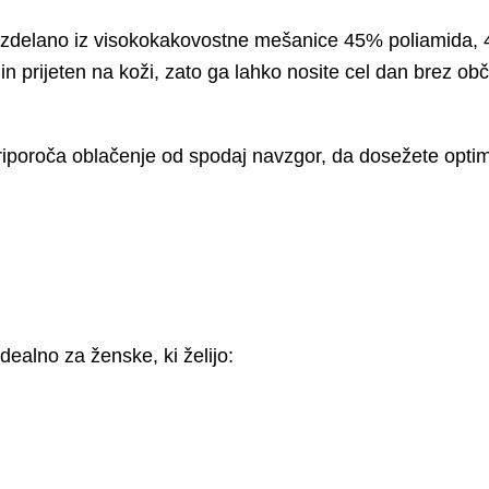
izdelano iz visokokakovostne mešanice 45% poliamida, 
in prijeten na koži, zato ga lahko nosite cel dan brez obču
priporoča oblačenje od spodaj navzgor, da dosežete opti
idealno za ženske, ki želijo: