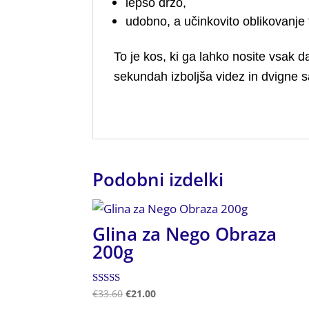
lepšo držo,
udobno, a učinkovito oblikovanje 
To je kos, ki ga lahko nosite vsak 
sekundah izboljša videz in dvigne 
Podobni izdelki
Glina za Nego Obraza
200g
Ocenjeno
€
33.60
€
21.00
5.00