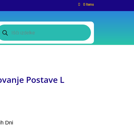
0 Items
roducts
earch
ovanje Postave L
ih Dni