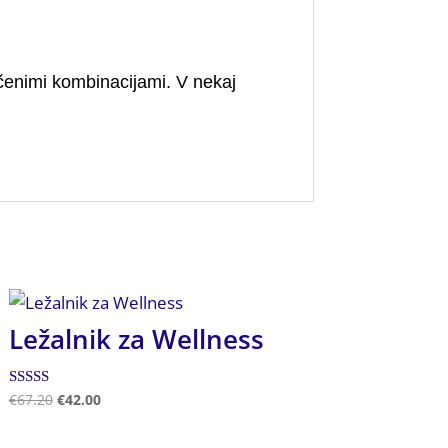
oščenimi kombinacijami. V nekaj
Ležalnik za Wellness
Ocenjeno
€
67.20
€
42.00
4.50
od 5