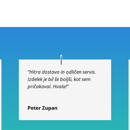
5.00
od 5
“Hitra dostava in odličen servis.
Izdelek je bil še boljši, kot sem
pričakoval. Hvala!”
Peter Zupan