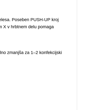
e telesa. Poseben PUSH-UP kroj
stem X v hrbtnem delu pomaga
lno zmanjša za 1–2 konfekcijski