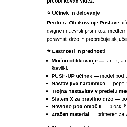
preoblikovan videz.
⭐
Učinek in delovanje
Perilo za Oblikovanje Postave
uči
dvigne in učvrsti prsni koš, medtem
poravnati držo in preprečuje sključ
⭐
Lastnosti in prednosti
Močno oblikovanje
— tanek, a i
številki.
PUSH-UP učinek
— model pod pr
Nastavljive naramnice
— popoln
Trojna nastavitev v predelu m
Sistem X za pravilno držo
— pos
Nevidno pod oblačili
— ploski ši
Zračen material
— primeren za v