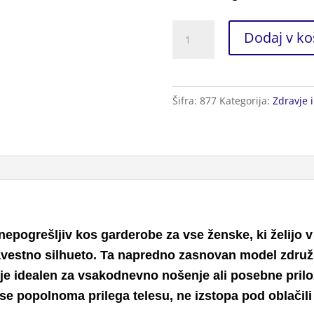
Perilo
Dodaj v ko
za
Oblikovanje
Postave
Šifra:
877
Kategorija:
Zdravje 
L
količina
 nepogrešljiv kos garderobe za vse ženske, ki želijo 
zavestno silhueto. Ta napredno zasnovan model zdru
 je idealen za vsakodnevno nošenje ali posebne prilo
 se popolnoma prilega telesu, ne izstopa pod oblačili