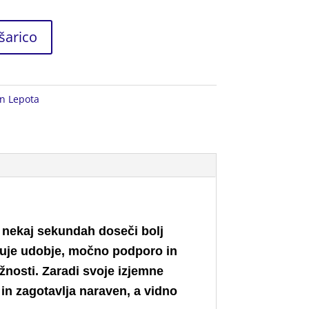
šarico
in Lepota
v nekaj sekundah doseči bolj
žuje udobje, močno podporo in
žnosti. Zaradi svoje izjemne
 in zagotavlja naraven, a vidno