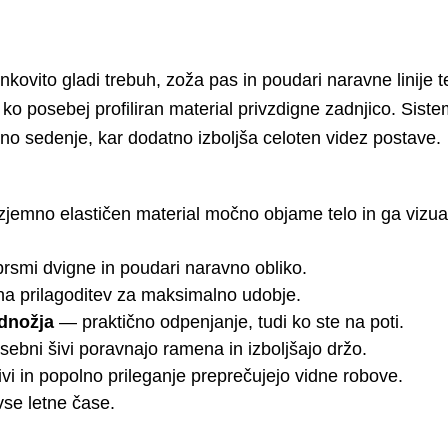
nkovito gladi trebuh, zoža pas in poudari naravne linij
 ko posebej profiliran material privzdigne zadnjico. Si
eno sedenje, kar dodatno izboljša celoten videz postave.
zjemno elastičen material močno objame telo in ga vizua
smi dvigne in poudari naravno obliko.
a prilagoditev za maksimalno udobje.
ednožja
— praktično odpenjanje, tudi ko ste na poti.
ebni šivi poravnajo ramena in izboljšajo držo.
vi in popolno prileganje preprečujejo vidne robove.
se letne čase.