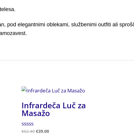
telesa.
dan, pod elegantnimi oblekami, službenimi outfiti ali spr
samozavest.
Infrardeča Luč za
Masažo
Ocenjeno
€
62.40
€
39.00