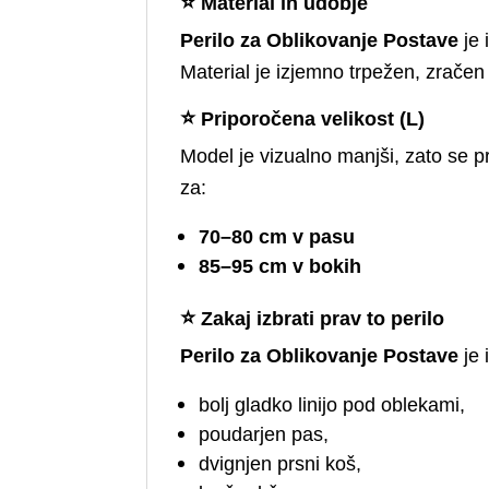
⭐
Material in udobje
Perilo za Oblikovanje Postave
je 
Material je izjemno trpežen, zračen 
⭐
Priporočena velikost (L)
Model je vizualno manjši, zato se 
za:
70–80 cm v pasu
85–95 cm v bokih
⭐
Zakaj izbrati prav to perilo
Perilo za Oblikovanje Postave
je 
bolj gladko linijo pod oblekami,
poudarjen pas,
dvignjen prsni koš,