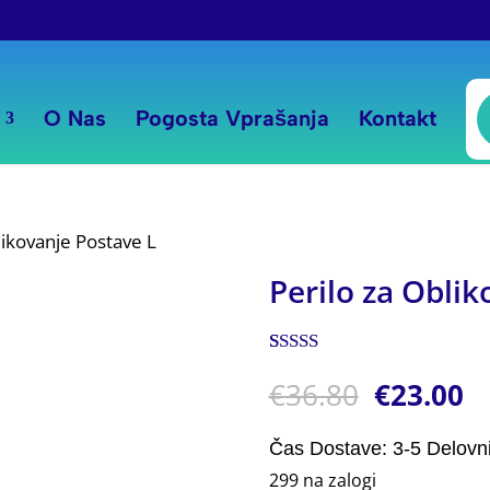
P
s
O Nas
Pogosta Vprašanja
Kontakt
likovanje Postave L
Perilo za Oblik
Ocenjeno z
1
€
36.80
€
23.00
5.00
od 5 na
podlagi
ocene
stranke
Čas Dostave: 3-5 Delovn
299 na zalogi