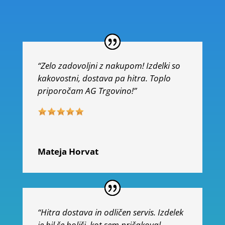
“Zelo zadovoljni z nakupom! Izdelki so
kakovostni, dostava pa hitra. Toplo
priporočam AG Trgovino!”
Mateja Horvat
“Hitra dostava in odličen servis. Izdelek
je bil še boljši, kot sem pričakoval.