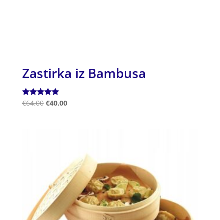
Zastirka iz Bambusa
Ocenjeno
€
64.00
€
40.00
5.00
od 5