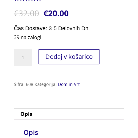
Ocenjeno z
1
€
32.00
€
20.00
5.00
od 5
na podlagi
ocene
stranke
Čas Dostave: 3-5 Delovnih Dni
39 na zalogi
Plastična
Dodaj v košarico
Embalaža
za
Kozmetiko
Šifra:
608
Kategorija:
Dom in Vrt
10kos.
količina
Opis
Opis