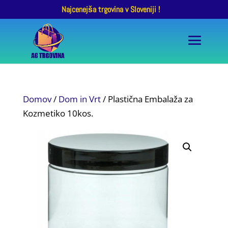
Najcenejša trgovina v Sloveniji !
Domov
/
Dom in Vrt
/ Plastična Embalaža za
Kozmetiko 10kos.