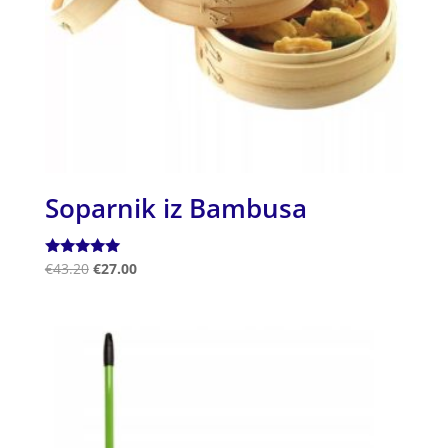
Soparnik iz Bambusa
Ocenjeno
€
43.20
€
27.00
5.00
od 5