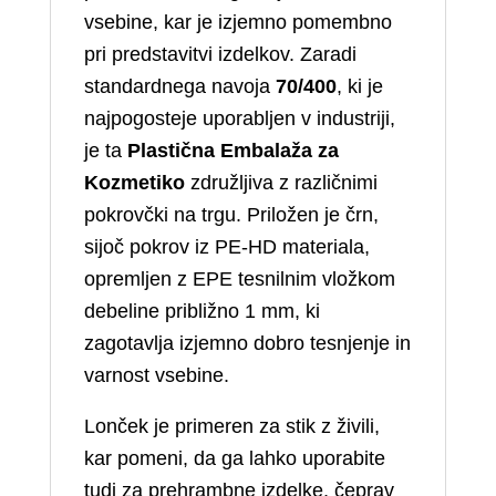
vsebine, kar je izjemno pomembno
pri predstavitvi izdelkov. Zaradi
standardnega navoja
70/400
, ki je
najpogosteje uporabljen v industriji,
je ta
Plastična Embalaža za
Kozmetiko
združljiva z različnimi
pokrovčki na trgu. Priložen je črn,
sijoč pokrov iz PE-HD materiala,
opremljen z EPE tesnilnim vložkom
debeline približno 1 mm, ki
zagotavlja izjemno dobro tesnjenje in
varnost vsebine.
Lonček je primeren za stik z živili,
kar pomeni, da ga lahko uporabite
tudi za prehrambne izdelke, čeprav