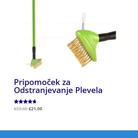
Pripomoček za
Odstranjevanje Plevela
Ocenjeno
€
33.60
€
21.00
4.50
od 5