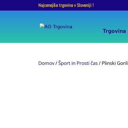
Najcenejša trgovina v Sloveniji !
Trgovina
Domov
/
Šport in Prosti čas
/ Plinski Gor