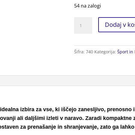
54 na zalogi
Plinski
Dodaj v ko
Gorilnik
za
Kampiranje
Šifra:
740
Kategorija:
Šport in 
+
4
Bombice
količina
 idealna izbira za vse, ki iščejo zanesljivo, prenosno
anji ali daljšimi izleti v naravo. Zaradi kompaktne 
staven za prenašanje in shranjevanje, zato ga lahko