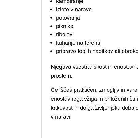
kampiranje
izlete v naravo
potovanja
piknike
ribolov
kuhanje na terenu
pripravo toplih napitkov ali obro
Njegova vsestranskost in enostavna 
prostem.
Če iščeš praktičen, zmogljiv in vare
enostavnega vžiga in priloženih štir
kakovost in dolga življenjska doba s
v naravi.