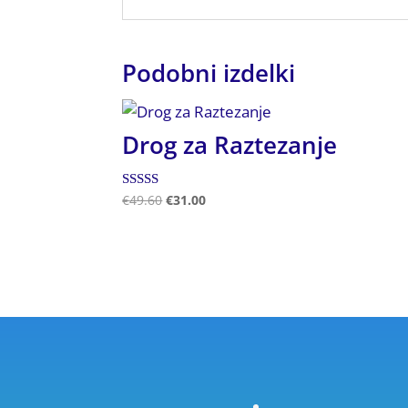
Podobni izdelki
Drog za Raztezanje
Ocenjeno
€
49.60
€
31.00
5.00
od 5