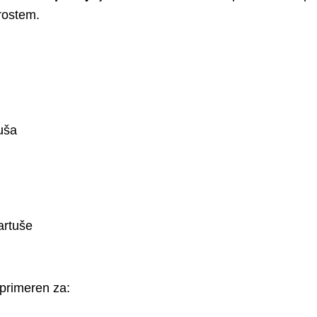
prostem.
tuša
artuše
 primeren za: