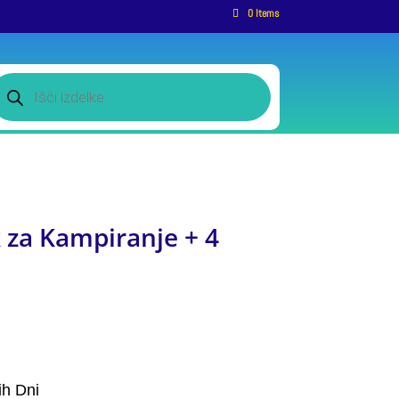
0 Items
roducts
earch
k za Kampiranje + 4
ih Dni