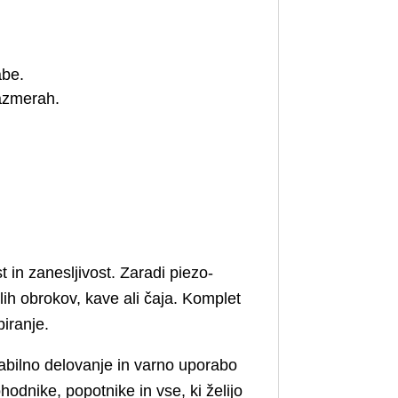
abe.
razmerah.
 in zanesljivost. Zaradi piezo-
ih obrokov, kave ali čaja. Komplet
piranje.
tabilno delovanje in varno uporabo
hodnike, popotnike in vse, ki želijo