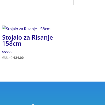
Stojalo za Risanje
158cm
Ocenjeno
€
38.40
€
24.00
5.00
od 5