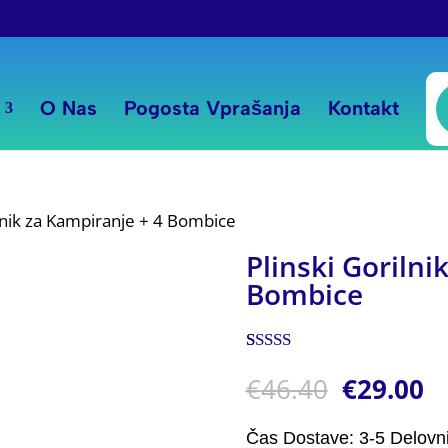
P
s
O Nas
Pogosta Vprašanja
Kontakt
ilnik za Kampiranje + 4 Bombice
Plinski Gorilni
Bombice
Ocenjeno z
1
€
46.40
€
29.00
5.00
od 5 na
podlagi
ocene
stranke
Čas Dostave: 3-5 Delovn