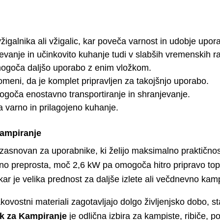
igalnika ali vžigalic, kar poveča varnost in udobje upor
revanje in učinkovito kuhanje tudi v slabših vremenskih 
goča daljšo uporabo z enim vložkom.
pomeni, da je komplet pripravljen za takojšnjo uporabo.
goča enostavno transportiranje in shranjevanje.
 varno in prilagojeno kuhanje.
Kampiranje
zasnovan za uporabnike, ki želijo maksimalno praktičnost
mno preprosta, moč 2,6 kW pa omogoča hitro pripravo topl
 kar je velika prednost za daljše izlete ali večdnevno kam
kovostni materiali zagotavljajo dolgo življenjsko dobo, s
ik za Kampiranje
je odlična izbira za kampiste, ribiče, po