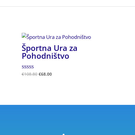
Športna Ura za
Pohodništvo
Ocenjeno
€
108.80
€
68.00
5.00
od 5