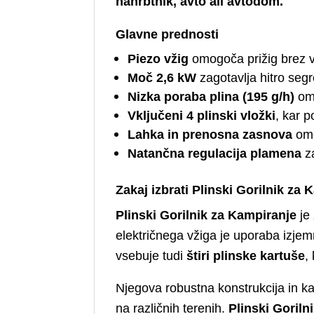
nahrbtnik, avto ali avtodom.
Glavne prednosti
Piezo vžig
omogoča prižig brez vž
Moč 2,6 kW
zagotavlja hitro seg
Nizka poraba plina (195 g/h)
omo
Vključeni 4 plinski vložki
, kar 
Lahka in prenosna zasnova
omo
Natančna regulacija plamena
za
Zakaj izbrati
Plinski Gorilnik za 
Plinski Gorilnik za Kampiranje
je 
električnega vžiga je uporaba izje
vsebuje tudi
štiri plinske kartuše
,
Njegova robustna konstrukcija in ka
na različnih terenih.
Plinski Goriln