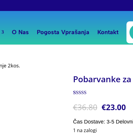
P
s
O Nas
Pogosta Vprašanja
Kontakt
nje 2kos.
Pobarvanke za 
Ocenjeno z
1
€
36.80
€
23.00
5.00
od 5 na
podlagi
ocene
stranke
Čas Dostave: 3-5 Delovn
1 na zalogi