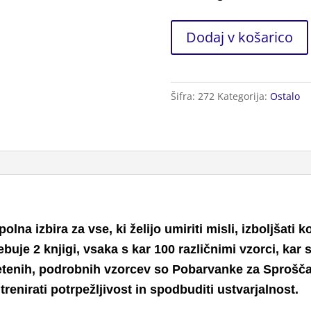
Pobarvanke
Dodaj v košarico
za
Sproščanje
2kos.
Šifra:
272
Kategorija:
Ostalo
količina
a izbira za vse, ki želijo umiriti misli, izboljšati ko
uje 2 knjigi, vsaka s kar 100 različnimi vzorci, kar
letenih, podrobnih vzorcev so Pobarvanke za Sprošča
 trenirati potrpežljivost in spodbuditi ustvarjalnost.