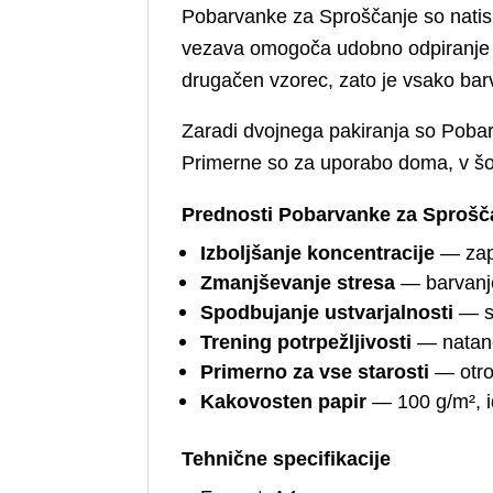
Pobarvanke za Sproščanje so natisn
vezava omogoča udobno odpiranje in 
drugačen vzorec, zato je vsako bar
Zaradi dvojnega pakiranja so Pobarva
Primerne so za uporabo doma, v šoli,
Prednosti Pobarvanke za Sprošč
Izboljšanje koncentracije
— zapl
Zmanjševanje stresa
— barvanje
Spodbujanje ustvarjalnosti
— sv
Trening potrpežljivosti
— natanč
Primerno za vse starosti
— otroc
Kakovosten papir
— 100 g/m², i
Tehnične specifikacije