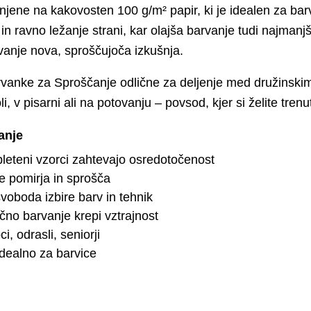
jene na kakovosten 100 g/m² papir, ki je idealen za bar
ravno ležanje strani, kar olajša barvanje tudi najmanjš
vanje nova, sproščujoča izkušnja.
nke za Sproščanje odlične za deljenje med družinskimi čla
 v pisarni ali na potovanju – povsod, kjer si želite tren
anje
eteni vzorci zahtevajo osredotočenost
 pomirja in sprošča
oboda izbire barv in tehnik
no barvanje krepi vztrajnost
i, odrasli, seniorji
dealno za barvice