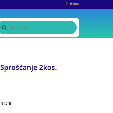
0 Items
roducts
earch
Sproščanje 2kos.
ih Dni