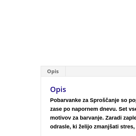
Opis
Opis
Pobarvanke za Sproščanje so popoln
zase po napornem dnevu. Set vseb
motivov za barvanje. Zaradi zap
odrasle, ki želijo zmanjšati stres,