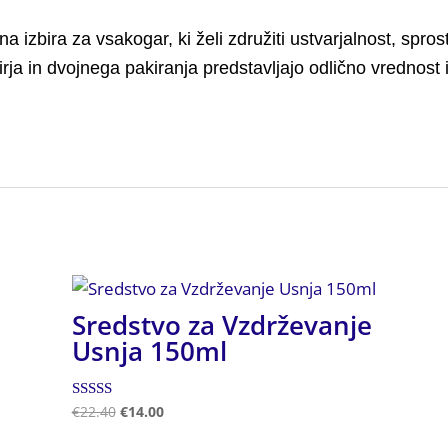
izbira za vsakogar, ki želi združiti ustvarjalnost, sprost
ja in dvojnega pakiranja predstavljajo odlično vrednost in
Sredstvo za Vzdrževanje
Usnja 150ml
Ocenjeno
€
22.40
€
14.00
5.00
od 5