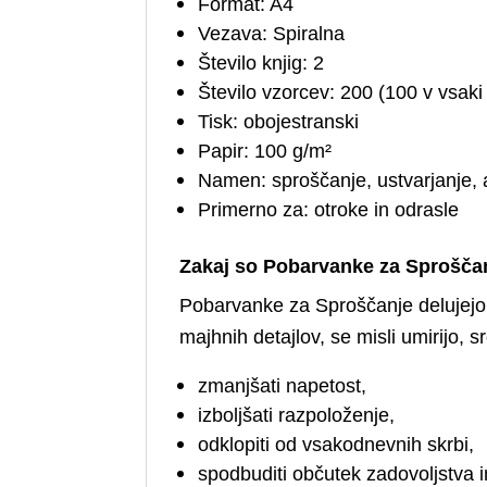
Format: A4
Vezava: Spiralna
Število knjig: 2
Število vzorcev: 200 (100 v vsaki 
Tisk: obojestranski
Papir: 100 g/m²
Namen: sproščanje, ustvarjanje, 
Primerno za: otroke in odrasle
Zakaj so Pobarvanke za Sproščan
Pobarvanke za Sproščanje delujejo 
majhnih detajlov, se misli umirijo, 
zmanjšati napetost,
izboljšati razpoloženje,
odklopiti od vsakodnevnih skrbi,
spodbuditi občutek zadovoljstva in