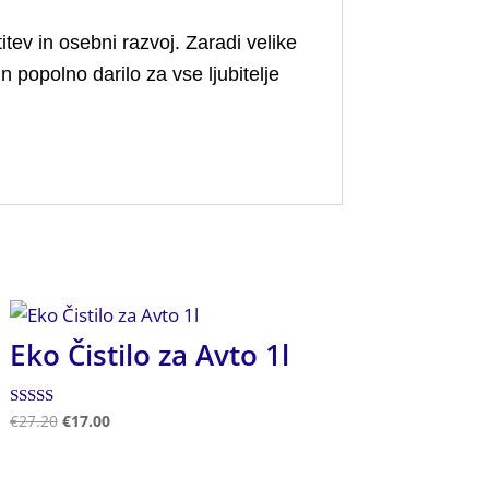
itev in osebni razvoj. Zaradi velike
 popolno darilo za vse ljubitelje
Eko Čistilo za Avto 1l
Ocenjeno
€
27.20
€
17.00
5.00
od 5