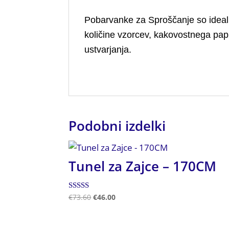
Pobarvanke za Sproščanje so idealna 
količine vzorcev, kakovostnega papir
ustvarjanja.
Podobni izdelki
Tunel za Zajce – 170CM
Ocenjeno
€
73.60
€
46.00
5.00
od 5