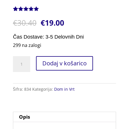
Ocenjeno z
1
€
30.40
€
19.00
5.00
od 5
na podlagi
ocene
stranke
Čas Dostave: 3-5 Delovnih Dni
299 na zalogi
Pokrovi
Dodaj v košarico
za
Kozarce
50kos.
Šifra:
834
Kategorija:
Dom in Vrt
količina
Opis