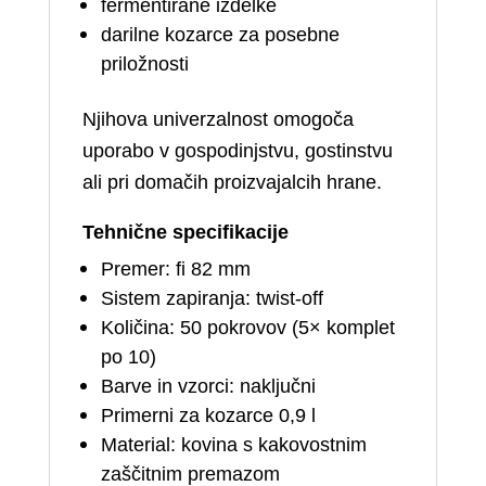
fermentirane izdelke
darilne kozarce za posebne
priložnosti
Njihova univerzalnost omogoča
uporabo v gospodinjstvu, gostinstvu
ali pri domačih proizvajalcih hrane.
Tehnične specifikacije
Premer: fi 82 mm
Sistem zapiranja: twist‑off
Količina: 50 pokrovov (5× komplet
po 10)
Barve in vzorci: naključni
Primerni za kozarce 0,9 l
Material: kovina s kakovostnim
zaščitnim premazom