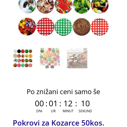
Po znižani ceni samo še
00
:
01
:
12
:
09
DNI
UR
MINUT
SEKUND
Pokrovi za Kozarce 50kos.