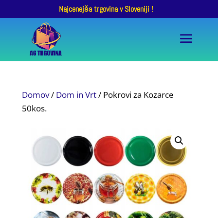
Najcenejša trgovina v Sloveniji !
Domov
/
Dom in Vrt
/ Pokrovi za Kozarce
50kos.