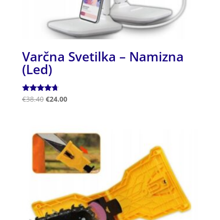
Varčna Svetilka – Namizna
(Led)
Ocenjeno
€
38.40
€
24.00
4.50
od 5