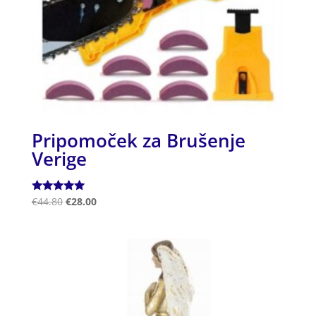
Pripomoček za Brušenje
Verige
Ocenjeno
€
44.80
€
28.00
5.00
od 5