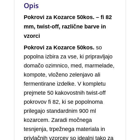
Opis
Pokrovi za Kozarce 50kos. – fi 82
mm, twist‑off, različne barve in
vzorci
Pokrovi za Kozarce 50kos.
so
popolna izbira za vse, ki pripravljajo
domačo ozimnico, med, marmelade,
kompote, vloženo zelenjavo ali
fermentirane izdelke. V kompletu
prejmete 50 kakovostnih twist‑off
pokrovov fi 82, ki se popolnoma
prilegajo standardnim 900 ml
kozarcem. Zaradi močnega
tesnjenja, trpežnega materiala in
privlačnih vzorcev so idealni tako za