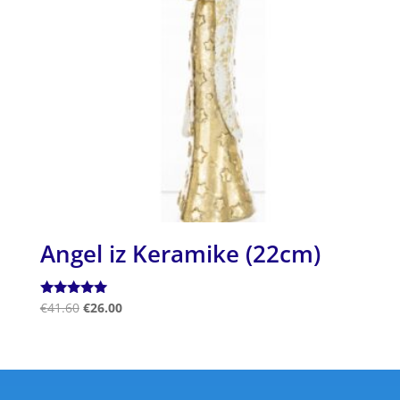
Angel iz Keramike (22cm)
Ocenjeno
€
41.60
€
26.00
5.00
od 5