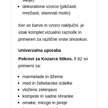
sadje)
dekorativne vzorce (pikčasti,
mrežasti, slamnati motiv)
Ker so barve in vzorci naključni, je
vsak komplet vizualno raznolik in
primeren za različne vrste shrankov.
Univerzalna uporaba
Pokrovi za Kozarce 50kos.
fi 82 so
primerni za:
marmelade in džeme
med in čebelarske izdelke
vloženo zelenjavo
kompote in sadne shranke
omake, mezge in pireje