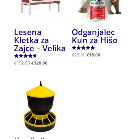
Lesena
Odganjalec
Kletka za
Kun za Hišo
Zajce – Velika
Ocenjeno
€
28.80
€
18.00
5.00
Ocenjeno
€
192.00
€
120.00
od 5
4.50
od 5