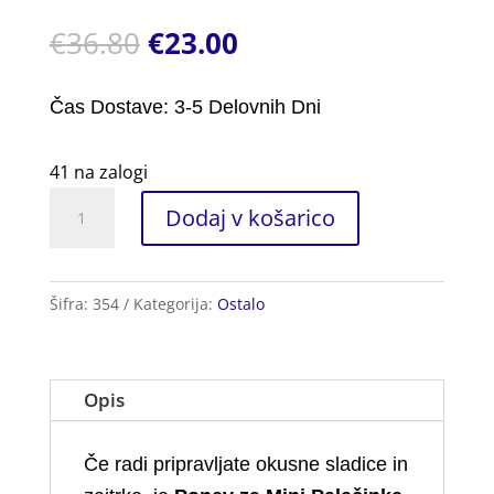
Ocenjeno z
5.00
od 5
€
36.80
€
23.00
na podlagi
ocene
stranke
Čas Dostave: 3-5 Delovnih Dni
41 na zalogi
Ponev
Dodaj v košarico
za
Mini
Palačinke
Šifra:
354
Kategorija:
Ostalo
x7
količina
Opis
Če radi pripravljate okusne sladice in