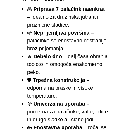
🥞
Priprava 7 palačink naenkrat
– idealno za družinska jutra ali
praznične sladice.
🌱
Neprijemljiva površina
–
palačinke se enostavno odstranijo
brez prijemanja.
🔥
Debelo dno
– dalj časa ohranja
toploto in omogoča enakomerno
peko.
🛡️
Trpežna konstrukcija
–
odporna na praske in visoke
temperature.
🎯
Univerzalna uporaba
–
primerna za palačinke, vafle, pitice
in druge sladke ali slane jedi.
🏡
Enostavna uporaba
– ročaj se