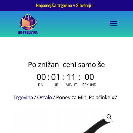
Najcenejša trgovina v Sloveniji !
Po znižani ceni samo še
00
:
01
:
11
:
00
DNI
UR
MINUT
SEKUND
Trgovina
/
Ostalo
/ Ponev za Mini Palačinke x7