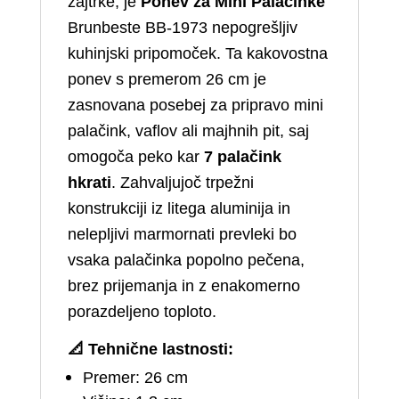
zajtrke, je
Ponev za Mini Palačinke
Brunbeste BB-1973 nepogrešljiv
kuhinjski pripomoček. Ta kakovostna
ponev s premerom 26 cm je
zasnovana posebej za pripravo mini
palačink, vaflov ali majhnih pit, saj
omogoča peko kar
7 palačink
hkrati
. Zahvaljujoč trpežni
konstrukciji iz litega aluminija in
nelepljivi marmornati prevleki bo
vsaka palačinka popolno pečena,
brez prijemanja in z enakomerno
porazdeljeno toploto.
📐
Tehnične lastnosti:
Premer: 26 cm