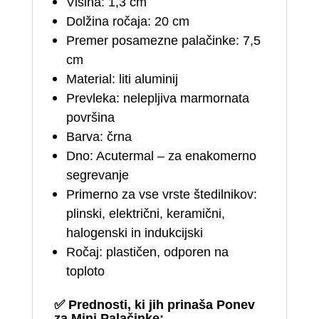
Višina: 1,3 cm
Dolžina ročaja: 20 cm
Premer posamezne palačinke: 7,5
cm
Material: liti aluminij
Prevleka: nelepljiva marmornata
površina
Barva: črna
Dno: Acutermal – za enakomerno
segrevanje
Primerno za vse vrste štedilnikov:
plinski, električni, keramični,
halogenski in indukcijski
Ročaj: plastičen, odporen na
toploto
✅
Prednosti, ki jih prinaša Ponev
za Mini Palačinke: