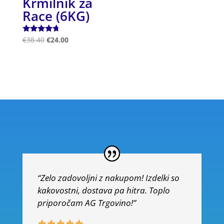
Krmilnik za
Race (6KG)
Ocenjeno
€
38.40
€
24.00
4.50
od 5
“Zelo zadovoljni z nakupom! Izdelki so
kakovostni, dostava pa hitra. Toplo
priporočam AG Trgovino!”