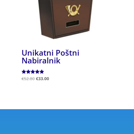
Unikatni Poštni
Nabiralnik
Ocenjeno
€
52.80
€
33.00
5.00
od 5