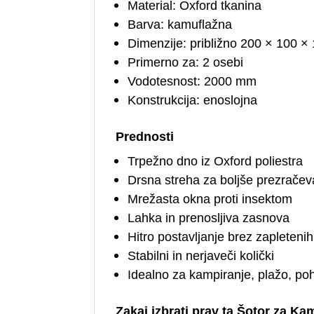
Material: Oxford tkanina
Barva: kamuflažna
Dimenzije: približno 200 × 100 ×
Primerno za: 2 osebi
Vodotesnost: 2000 mm
Konstrukcija: enoslojna
Prednosti
Trpežno dno iz Oxford poliestra
Drsna streha za boljše prezračev
Mrežasta okna proti insektom
Lahka in prenosljiva zasnova
Hitro postavljanje brez zapleteni
Stabilni in nerjaveči količki
Idealno za kampiranje, plažo, poh
Zakaj izbrati prav ta Šotor za Ka