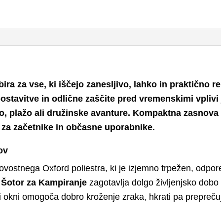
ira za vse, ki iščejo zanesljivo, lahko in praktično re
ostavitve in odlične zaščite pred vremenskimi vplivi
vo, plažo ali družinske avanture. Kompaktna zasnova
i za začetnike in občasne uporabnike.
ov
ovostnega Oxford poliestra, ki je izjemno trpežen, odpore
i
Šotor za Kampiranje
zagotavlja dolgo življenjsko dobo 
i okni omogoča dobro kroženje zraka, hkrati pa preprečuj