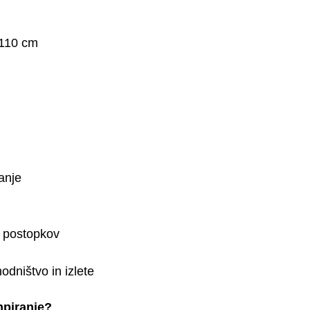
 110 cm
anje
h postopkov
odništvo in izlete
mpiranje?