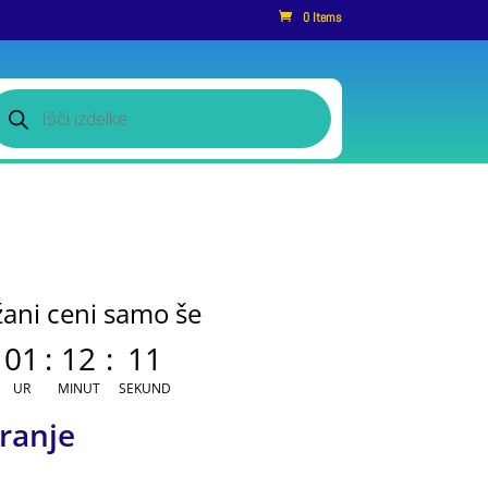
0 Items
roducts
earch
žani ceni samo še
01
:
12
:
10
UR
MINUT
SEKUND
ranje