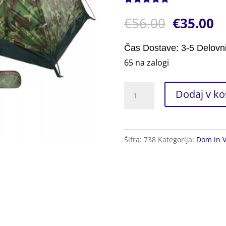
Ocenjeno z
1
€
56.00
€
35.00
5.00
od 5
na podlagi
ocene
stranke
Čas Dostave: 3-5 Delovn
65 na zalogi
Šotor
Dodaj v ko
za
Kampiranje
količina
Šifra:
738
Kategorija:
Dom in V