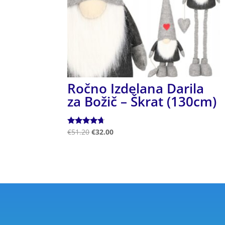
Ročno Izdelana Darila
za Božič – Škrat (130cm)
Ocenjeno
€
51.20
€
32.00
4.50
od 5