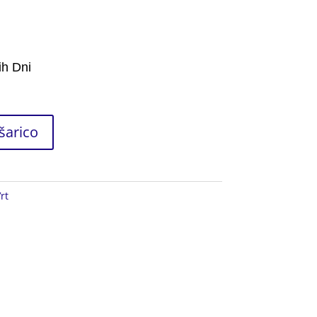
ih Dni
šarico
rt