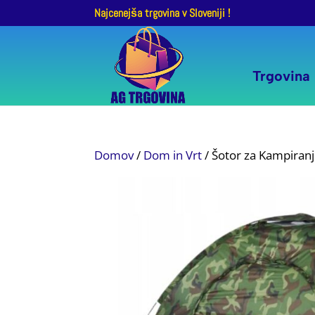
Najcenejša trgovina v Sloveniji !
Trgovina
Domov
/
Dom in Vrt
/ Šotor za Kampiran