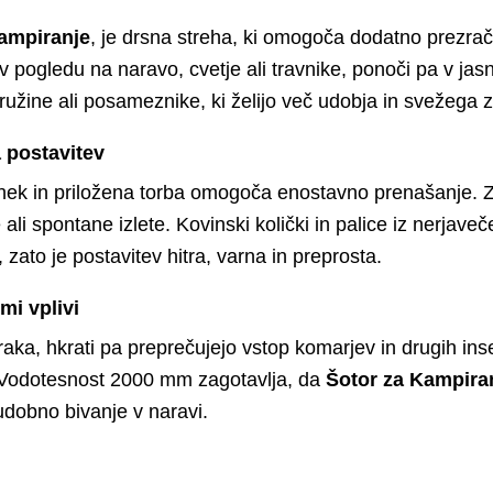
ampiranje
, je drsna streha, ki omogoča dodatno prezrač
v pogledu na naravo, cvetje ali travnike, ponoči pa v ja
družine ali posameznike, ki želijo več udobja in svežega 
 postavitev
hek in priložena torba omogoča enostavno prenašanje. Zl
ali spontane izlete. Kovinski količki in palice iz nerjave
, zato je postavitev hitra, varna in preprosta.
mi vplivi
ka, hkrati pa preprečujejo vstop komarjev in drugih ins
. Vodotesnost 2000 mm zagotavlja, da
Šotor za Kampira
udobno bivanje v naravi.