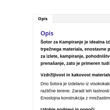
Opis
Opis
Šotor za Kampiranje je idealna izb
trpežnega materiala, enostavne p
za izlete, kampiranje, pohodništ
prenašanje, zato je primeren tud
Vzdržljivost in kakovost material
Dno šotora je izdelano iz visokokak
različne terene. Zaradi teh lastnost
Enoslojna konstrukcija z mrežastim
Udobje podnevi in ponoči