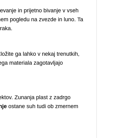
evanje in prijetno bivanje v vseh
snem pogledu na zvezde in luno. Ta
zraka.
ožite ga lahko v nekaj trenutkih,
čega materiala zagotavljajo
ektov. Zunanja plast z zadrgo
nje
ostane suh tudi ob zmernem