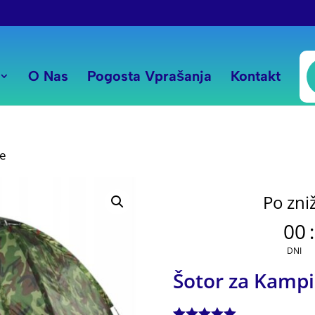
P
s
O Nas
Pogosta Vprašanja
Kontakt
je
Po zni
00
:
DNI
Šotor za Kampi