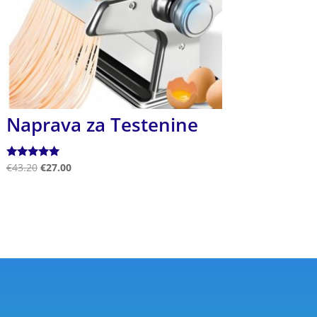
Naprava za Testenine
Ocenjeno
€
43.20
€
27.00
5.00
od 5