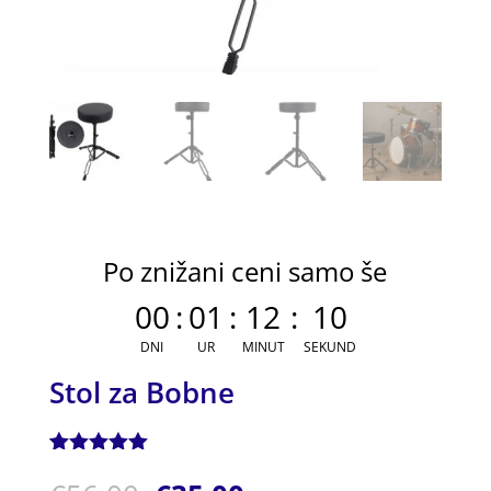
Po znižani ceni samo še
00
:
01
:
12
:
10
DNI
UR
MINUT
SEKUND
Stol za Bobne
Ocenjeno z
1
5.00
od 5