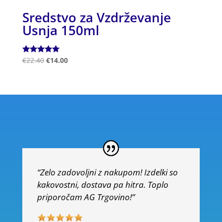
Sredstvo za Vzdrževanje
Usnja 150ml
Ocenjeno
€
22.40
€
14.00
5.00
od 5
“Zelo zadovoljni z nakupom! Izdelki so
kakovostni, dostava pa hitra. Toplo
priporočam AG Trgovino!”