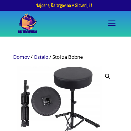
Najcenejša trgovina v Sloveniji !
Domov
/
Ostalo
/ Stol za Bobne