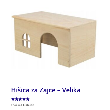
Hišica za Zajce – Velika
Ocenjeno
€
54.40
€
34.00
5.00