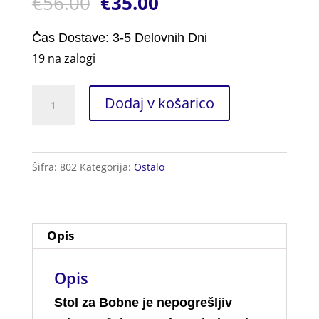
€
56.00
€
35.00
na podlagi
ocene
stranke
Čas Dostave: 3-5 Delovnih Dni
19 na zalogi
Stol
Dodaj v košarico
za
Bobne
količina
Šifra:
802
Kategorija:
Ostalo
Opis
Opis
Stol za Bobne je nepogrešljiv