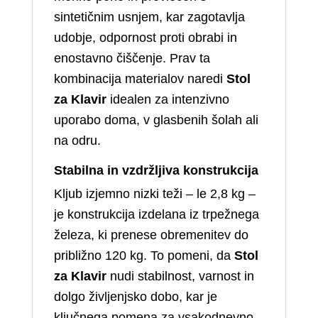
sintetičnim usnjem, kar zagotavlja
udobje, odpornost proti obrabi in
enostavno čiščenje. Prav ta
kombinacija materialov naredi
Stol
za Klavir
idealen za intenzivno
uporabo doma, v glasbenih šolah ali
na odru.
Stabilna in vzdržljiva konstrukcija
Kljub izjemno nizki teži – le 2,8 kg –
je konstrukcija izdelana iz trpežnega
železa, ki prenese obremenitev do
približno 120 kg. To pomeni, da
Stol
za Klavir
nudi stabilnost, varnost in
dolgo življenjsko dobo, kar je
ključnega pomena za vsakodnevno