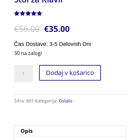
Ocenjeno z
1
€
56.00
€
35.00
5.00
od 5
na podlagi
ocene
stranke
Čas Dostave: 3-5 Delovnih Dni
30 na zalogi
Stol
Dodaj v košarico
za
Klavir
količina
Šifra:
807
Kategorija:
Ostalo
Opis