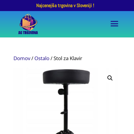
Najcenejša trgovina v Sloveniji !
Domov
/
Ostalo
/ Stol za Klavir