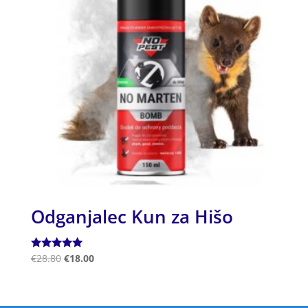
Odganjalec Kun za Hišo
Ocenjeno
€
28.80
€
18.00
5.00
od 5