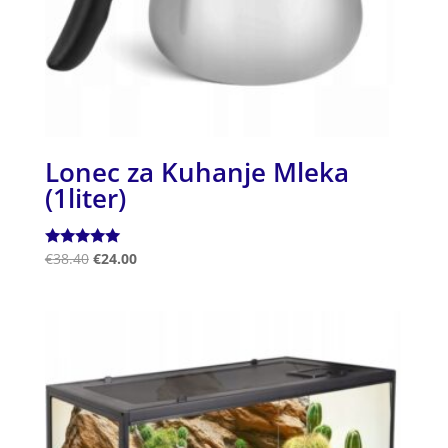
Lonec za Kuhanje Mleka
(1liter)
Ocenjeno
€
38.40
€
24.00
5.00
od 5