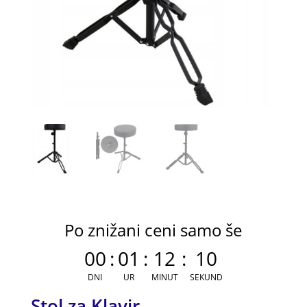
Po znižani ceni samo še
00
:
01
:
12
:
09
DNI
UR
MINUT
SEKUND
Stol za Klavir