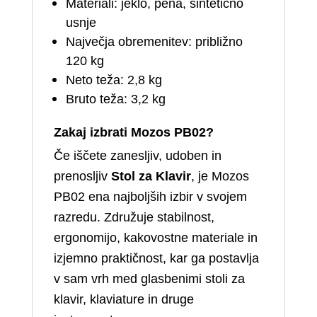
Materiali: jeklo, pena, sintetično
usnje
Največja obremenitev: približno
120 kg
Neto teža: 2,8 kg
Bruto teža: 3,2 kg
Zakaj izbrati Mozos PB02?
Če iščete zanesljiv, udoben in
prenosljiv
Stol za Klavir
, je Mozos
PB02 ena najboljših izbir v svojem
razredu. Združuje stabilnost,
ergonomijo, kakovostne materiale in
izjemno praktičnost, kar ga postavlja
v sam vrh med glasbenimi stoli za
klavir, klaviature in druge