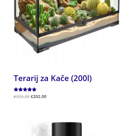
Terarij za Kače (200l)
Ocenjeno
€
323.20
€
202.00
5.00
od 5