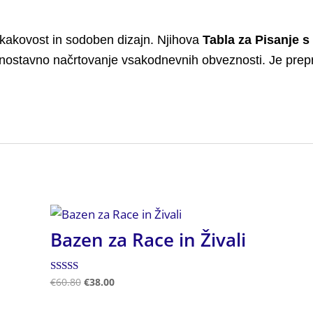
kakovost in sodoben dizajn. Njihova
Tabla za Pisanje s
enostavno načrtovanje vsakodnevnih obveznosti. Je prepro
Bazen za Race in Živali
Ocenjeno
€
60.80
€
38.00
4.50
od 5