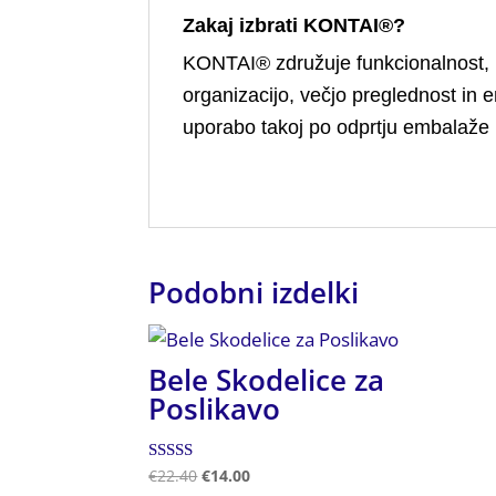
Zakaj izbrati KONTAI®?
KONTAI® združuje funkcionalnost, 
organizacijo, večjo preglednost in 
uporabo takoj po odprtju embalaže
Podobni izdelki
Bele Skodelice za
Poslikavo
Ocenjeno
€
22.40
€
14.00
4.50