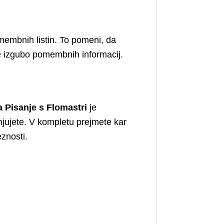
membnih listin. To pomeni, da
uje izgubo pomembnih informacij.
a Pisanje s Flomastri
je
njujete. V kompletu prejmete kar
eznosti.