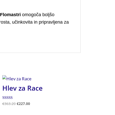
 Flomastri
omogoča boljšo
sta, učinkovita in pripravljena za
Hlev za Race
Ocenjeno
€
363.20
€
227.00
5.00
od 5