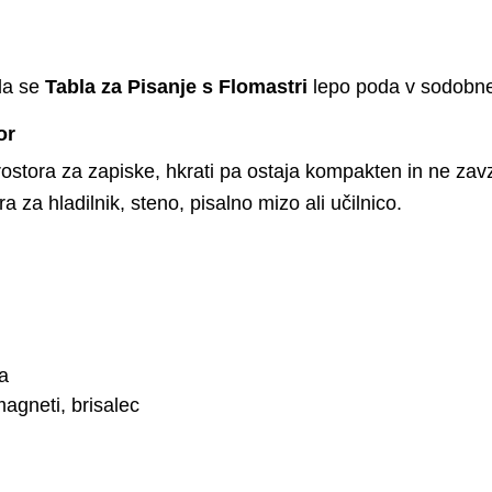
da se
Tabla za Pisanje s Flomastri
lepo poda v sodobne i
or
ostora za zapiske, hkrati pa ostaja kompakten in ne zav
ra za hladilnik, steno, pisalno mizo ali učilnico.
na
agneti, brisalec