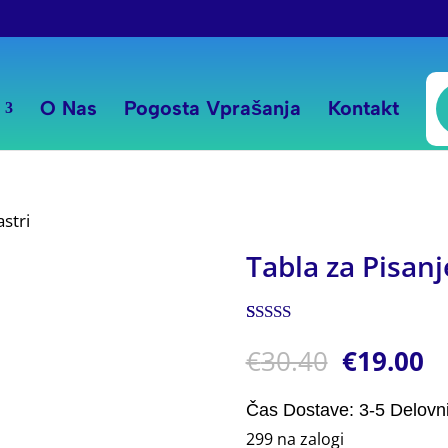
P
s
O Nas
Pogosta Vprašanja
Kontakt
astri
Tabla za Pisanj
Ocenjeno z
1
€
30.40
€
19.00
5.00
od 5 na
podlagi
ocene
stranke
Čas Dostave: 3-5 Delovn
299 na zalogi