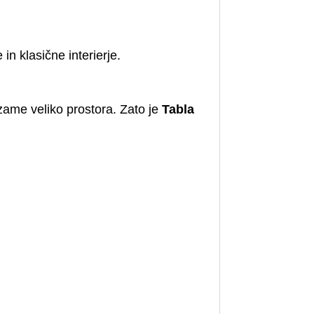
n klasične interierje.
zame veliko prostora. Zato je
Tabla