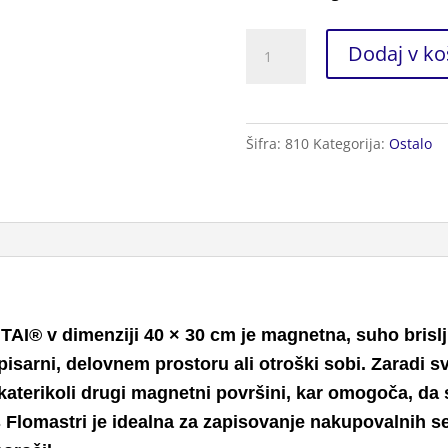
Tabla
Dodaj v ko
za
Pisanje
s
Šifra:
810
Kategorija:
Ostalo
Flomastri
količina
TAI® v dimenziji 40 × 30 cm je magnetna, suho brisl
isarni, delovnem prostoru ali otroški sobi. Zaradi s
 katerikoli drugi magnetni površini, kar omogoča, d
s Flomastri je idealna za zapisovanje nakupovalnih 