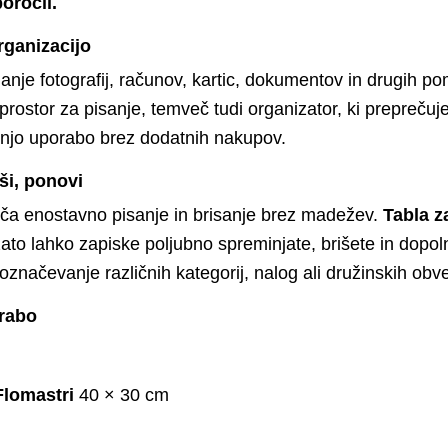
oročil.
rganizacijo
nje fotografij, računov, kartic, dokumentov in drugih po
 prostor za pisanje, temveč tudi organizator, ki prepreč
šnjo uporabo brez dodatnih nakupov.
iši, ponovi
a enostavno pisanje in brisanje brez madežev.
Tabla z
to lahko zapiske poljubno spreminjate, brišete in dopol
označevanje različnih kategorij, nalog ali družinskih obv
orabo
Flomastri
40 × 30 cm