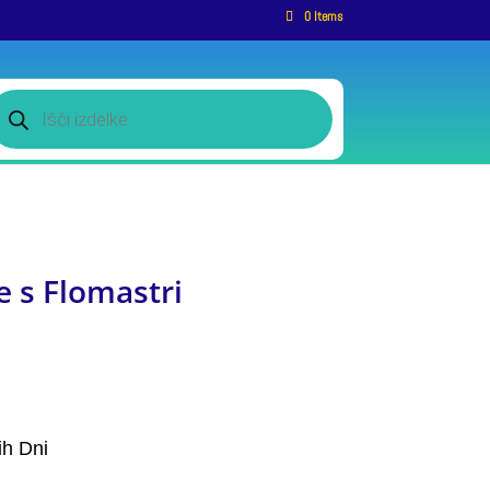
0 Items
roducts
earch
e s Flomastri
ih Dni