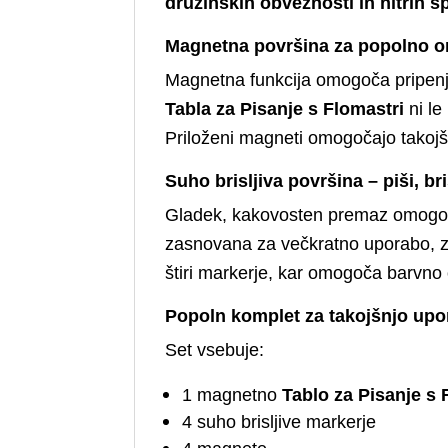
družinskih obveznosti in hitrih sp
Magnetna površina za popolno o
Magnetna funkcija omogoča pripenja
Tabla za Pisanje s Flomastri
ni le
Priloženi magneti omogočajo takoj
Suho brisljiva površina – piši, br
Gladek, kakovosten premaz omogoč
zasnovana za večkratno uporabo, za
štiri markerje, kar omogoča barvno 
Popoln komplet za takojšnjo up
Set vsebuje:
1 magnetno
Tablo za Pisanje s 
4 suho brisljive markerje