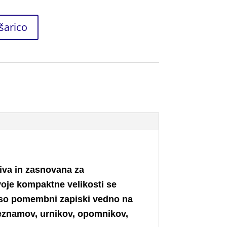
šarico
jiva in zasnovana za
voje kompaktne velikosti se
a so pomembni zapiski vedno na
seznamov, urnikov, opomnikov,