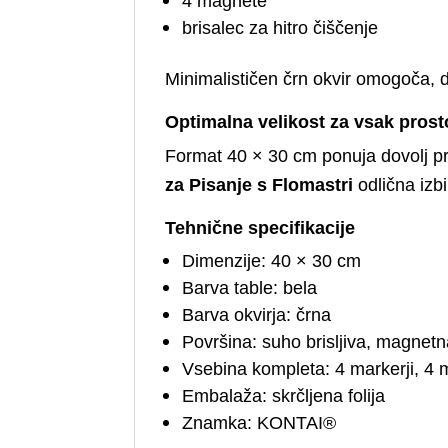
4 magnete
brisalec za hitro čiščenje
Minimalističen črn okvir omogoča, 
Optimalna velikost za vsak prost
Format 40 × 30 cm ponuja dovolj pr
za Pisanje s Flomastri
odlična izbi
Tehnične specifikacije
Dimenzije: 40 × 30 cm
Barva table: bela
Barva okvirja: črna
Površina: suho brisljiva, magnet
Vsebina kompleta: 4 markerji, 4 m
Embalaža: skrčljena folija
Znamka: KONTAI®