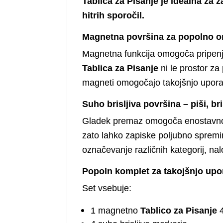
Tablica za Pisanje je idealna za
hitrih sporočil.
Magnetna površina za popolno o
Magnetna funkcija omogoča pripenja
Tablica za Pisanje
ni le prostor za
magneti omogočajo takojšnjo upora
Suho brisljiva površina – piši, br
Gladek premaz omogoča enostavno 
zato lahko zapiske poljubno spremin
označevanje različnih kategorij, nal
Popoln komplet za takojšnjo up
Set vsebuje:
1 magnetno
Tablico za Pisanje
4