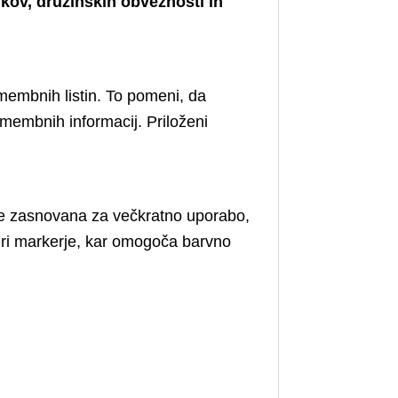
kov, družinskih obveznosti in
membnih listin. To pomeni, da
omembnih informacij. Priloženi
e zasnovana za večkratno uporabo,
tiri markerje, kar omogoča barvno