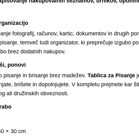
 zapisovanje nakupovalnih seznamov, urnikov, opomni
rganizacijo
nje fotografij, računov, kartic, dokumentov in drugih po
 pisanje, temveč tudi organizator, ki preprečuje izgubo p
bo brez dodatnih nakupov.
iši, ponovi
pisanje in brisanje brez madežev.
Tablica za Pisanje
j
jate, brišete in dopolnjujete. V kompletu prejmete kar š
og ali družinskih obveznosti.
orabo
0 × 30 cm