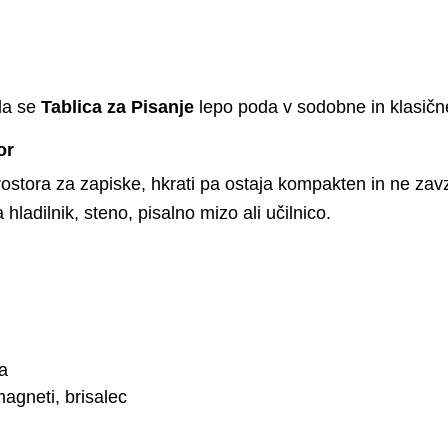
da se
Tablica za Pisanje
lepo poda v sodobne in klasične 
or
ostora za zapiske, hkrati pa ostaja kompakten in ne zavz
 hladilnik, steno, pisalno mizo ali učilnico.
na
agneti, brisalec