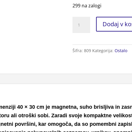
299 na zalogi
Tablica
Dodaj v ko
za
Pisanje
40x30cm
Šifra:
809
Kategorija:
Ostalo
+
Flomastri
količina
menziji 40 × 30 cm je magnetna, suho brisljiva in 
toru ali otroški sobi. Zaradi svoje kompaktne veliko
magnetni površini, kar omogoča, da so pomembni zapi