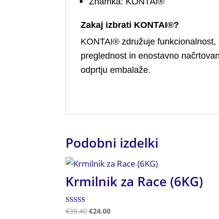
Znamka: KONTAI®
Zakaj izbrati KONTAI®?
KONTAI® združuje funkcionalnost, 
preglednost in enostavno načrtovanj
odprtju embalaže.
Podobni izdelki
Krmilnik za Race (6KG)
Ocenjeno
€
38.40
€
24.00
4.50