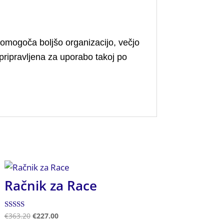
omogoča boljšo organizacijo, večjo
pripravljena za uporabo takoj po
Račnik za Race
Ocenjeno
€
363.20
€
227.00
5.00