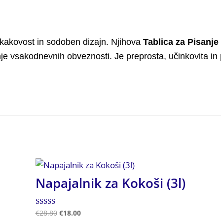
kakovost in sodoben dizajn. Njihova
Tablica za Pisanje
e vsakodnevnih obveznosti. Je preprosta, učinkovita in 
Napajalnik za Kokoši (3l)
Ocenjeno
€
28.80
€
18.00
5.00