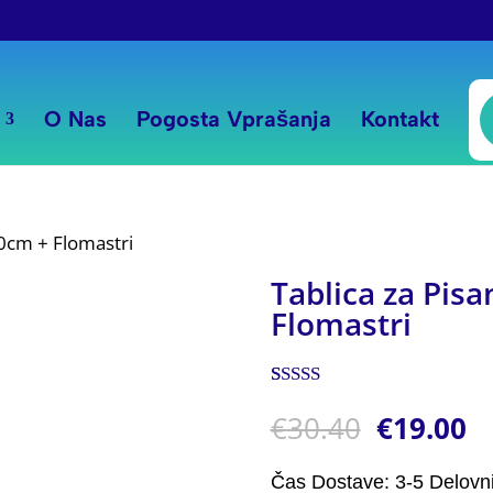
P
s
O Nas
Pogosta Vprašanja
Kontakt
30cm + Flomastri
Tablica za Pis
Flomastri
Ocenjeno z
1
€
30.40
€
19.00
5.00
od 5 na
podlagi
ocene
stranke
Čas Dostave: 3-5 Delovn