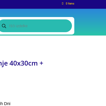
0 Items
roducts
earch
anje 40x30cm +
ih Dni