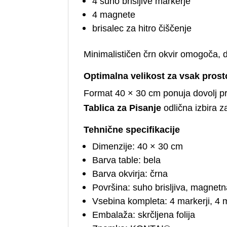
4 suho brisljive markerje
4 magnete
brisalec za hitro čiščenje
Minimalističen črn okvir omogoča, 
Optimalna velikost za vsak prost
Format 40 × 30 cm ponuja dovolj pr
Tablica za Pisanje
odlična izbira za
Tehnične specifikacije
Dimenzije: 40 × 30 cm
Barva table: bela
Barva okvirja: črna
Površina: suho brisljiva, magnet
Vsebina kompleta: 4 markerji, 4 m
Embalaža: skrčljena folija