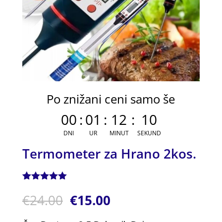
Po znižani ceni samo še
00
:
01
:
12
:
10
DNI
UR
MINUT
SEKUND
Termometer za Hrano 2kos.
Ocenjeno z
1
€
24.00
€
15.00
5.00
od 5
na podlagi
ocene
stranke