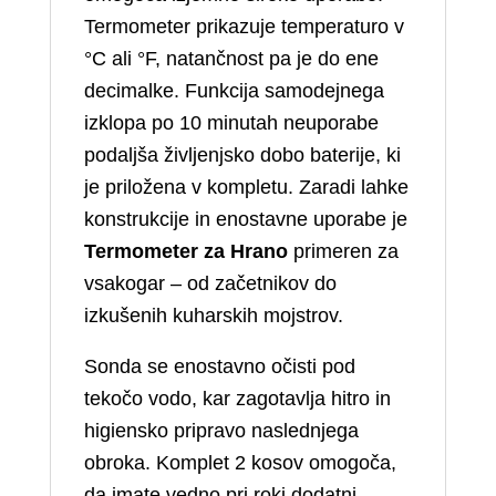
Termometer prikazuje temperaturo v
°C ali °F, natančnost pa je do ene
decimalke. Funkcija samodejnega
izklopa po 10 minutah neuporabe
podaljša življenjsko dobo baterije, ki
je priložena v kompletu. Zaradi lahke
konstrukcije in enostavne uporabe je
Termometer za Hrano
primeren za
vsakogar – od začetnikov do
izkušenih kuharskih mojstrov.
Sonda se enostavno očisti pod
tekočo vodo, kar zagotavlja hitro in
higiensko pripravo naslednjega
obroka. Komplet 2 kosov omogoča,
da imate vedno pri roki dodatni