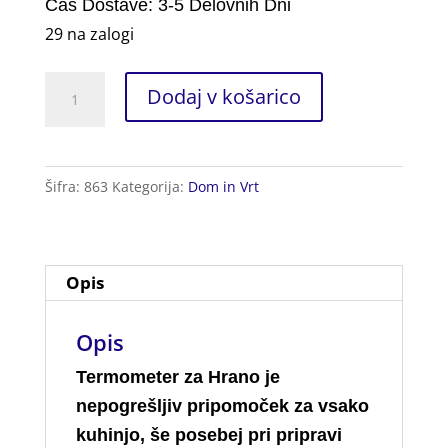
Čas Dostave: 3-5 Delovnih Dni
29 na zalogi
Termometer
Dodaj v košarico
za
Hrano
2kos.
Šifra:
863
Kategorija:
Dom in Vrt
količina
Opis
Opis
Termometer za Hrano je
nepogrešljiv pripomoček za vsako
kuhinjo, še posebej pri pripravi