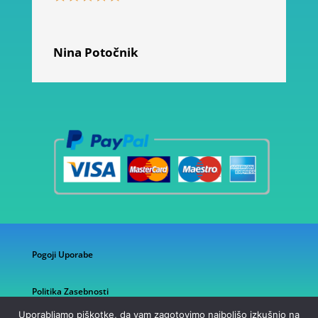
Nina Potočnik
Pogoji Uporabe
Politika Zasebnosti
Uporabljamo piškotke, da vam zagotovimo najboljšo izkušnjo na