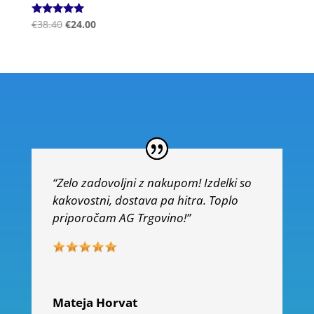
Ocenjeno
€
38.40
€
24.00
5.00
od 5
“Zelo zadovoljni z nakupom! Izdelki so
kakovostni, dostava pa hitra. Toplo
priporočam AG Trgovino!”
Mateja Horvat