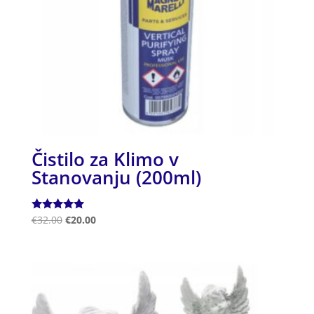
Čistilo za Klimo v
Stanovanju (200ml)
Ocenjeno
€
32.00
€
20.00
5.00
od 5