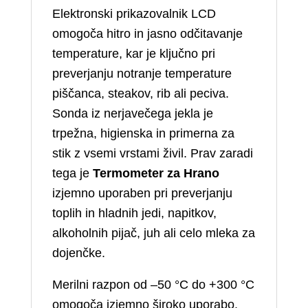
Elektronski prikazovalnik LCD
omogoča hitro in jasno odčitavanje
temperature, kar je ključno pri
preverjanju notranje temperature
piščanca, steakov, rib ali peciva.
Sonda iz nerjavečega jekla je
trpežna, higienska in primerna za
stik z vsemi vrstami živil. Prav zaradi
tega je
Termometer za Hrano
izjemno uporaben pri preverjanju
toplih in hladnih jedi, napitkov,
alkoholnih pijač, juh ali celo mleka za
dojenčke.
Merilni razpon od –50 °C do +300 °C
omogoča izjemno široko uporabo.