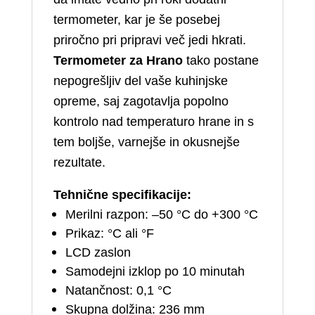
termometer, kar je še posebej
priročno pri pripravi več jedi hkrati.
Termometer za Hrano
tako postane
nepogrešljiv del vaše kuhinjske
opreme, saj zagotavlja popolno
kontrolo nad temperaturo hrane in s
tem boljše, varnejše in okusnejše
rezultate.
Tehnične specifikacije:
Merilni razpon: –50 °C do +300 °C
Prikaz: °C ali °F
LCD zaslon
Samodejni izklop po 10 minutah
Natančnost: 0,1 °C
Skupna dolžina: 236 mm