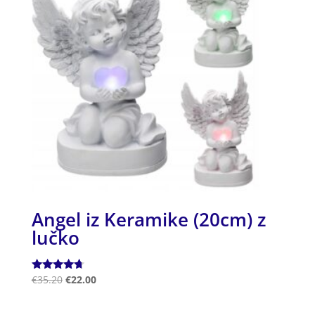
Angel iz Keramike (20cm) z
lučko
Ocenjeno
€
35.20
€
22.00
4.50
od 5