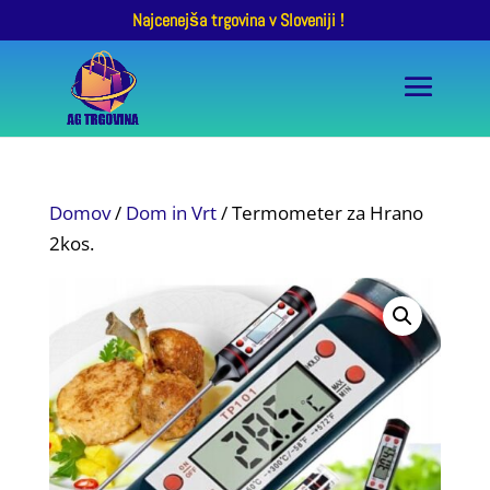
Najcenejša trgovina v Sloveniji !
Domov
/
Dom in Vrt
/ Termometer za Hrano
2kos.