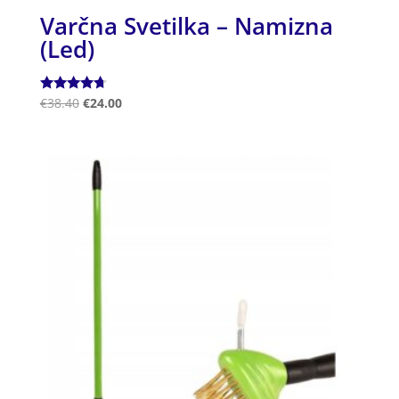
Varčna Svetilka – Namizna
(Led)
Ocenjeno
€
38.40
€
24.00
4.50
od 5