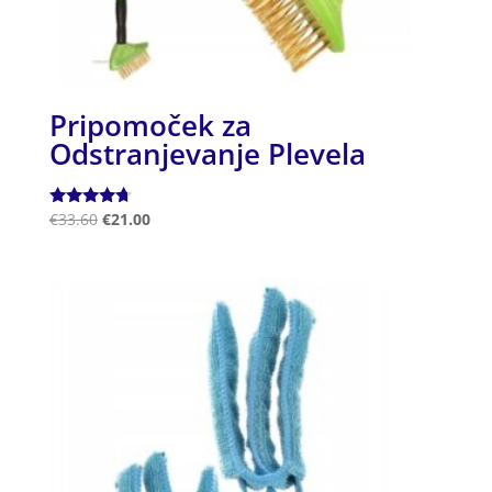
Pripomoček za
Odstranjevanje Plevela
Ocenjeno
€
33.60
€
21.00
4.50
od 5