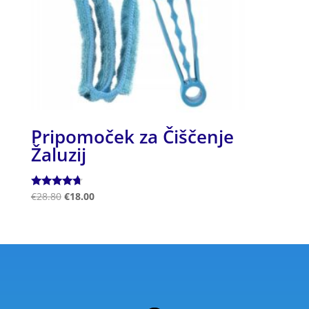
Pripomoček za Čiščenje
Žaluzij
Ocenjeno
€
28.80
€
18.00
4.50
od 5