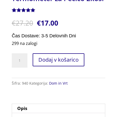
Ocenjeno z
1
€
27.20
€
17.00
5.00
od 5
na podlagi
ocene
stranke
Čas Dostave: 3-5 Delovnih Dni
299 na zalogi
Termometer
Dodaj v košarico
za
Pečico
2kos.
Šifra:
940
Kategorija:
Dom in Vrt
količina
Opis