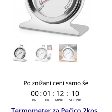
Po znižani ceni samo še
00
:
01
:
12
:
10
DNI
UR
MINUT
SEKUND
Termometer za Pečico 2kos.