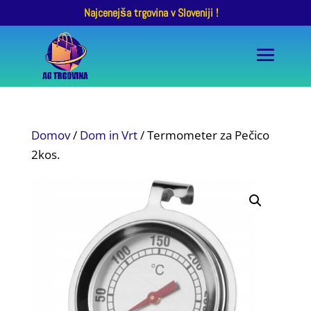
Najcenejša trgovina v Sloveniji !
Domov
/
Dom in Vrt
/ Termometer za Pečico
2kos.