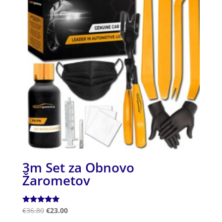
3m Set za Obnovo
Žarometov
Ocenjeno
€
36.80
€
23.00
5.00