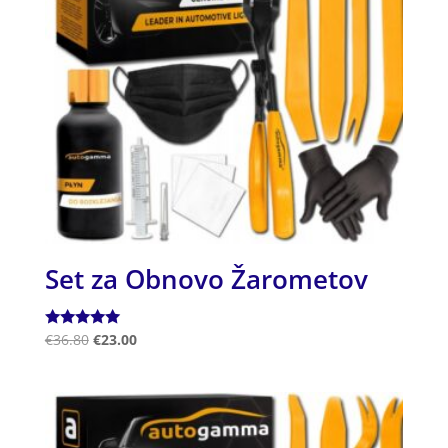
Set za Obnovo Žarometov
Ocenjeno
€
36.80
€
23.00
5.00
od 5