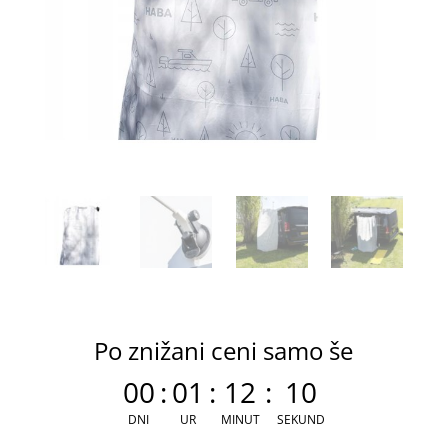
Po znižani ceni samo še
00
:
01
:
12
:
09
DNI
UR
MINUT
SEKUND