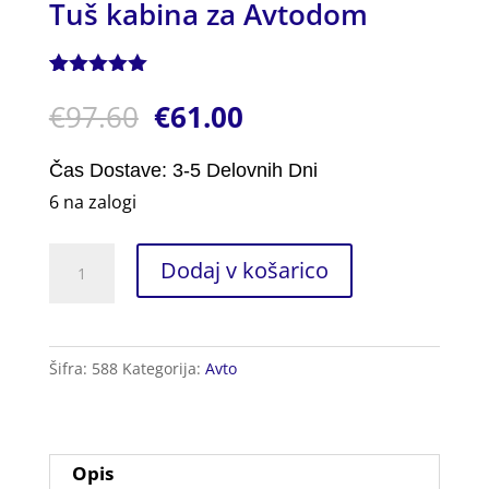
Tuš kabina za Avtodom
Ocenjeno z
1
€
97.60
€
61.00
5.00
od 5
na podlagi
ocene
stranke
Čas Dostave: 3-5 Delovnih Dni
6 na zalogi
Tuš
Dodaj v košarico
kabina
za
Avtodom
Šifra:
588
Kategorija:
Avto
količina
Opis