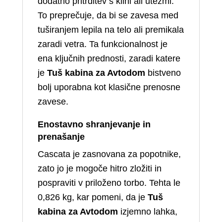
dodatno pritrditev s klini ali utežmi.
To preprečuje, da bi se zavesa med
tuširanjem lepila na telo ali premikala
zaradi vetra. Ta funkcionalnost je
ena ključnih prednosti, zaradi katere
je
Tuš kabina za Avtodom
bistveno
bolj uporabna kot klasične prenosne
zavese.
Enostavno shranjevanje in
prenašanje
Cascata je zasnovana za popotnike,
zato jo je mogoče hitro zložiti in
pospraviti v priloženo torbo. Tehta le
0,826 kg, kar pomeni, da je
Tuš
kabina za Avtodom
izjemno lahka,