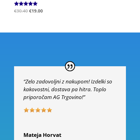
Ocenjeno
€
30.40
€
19.00
5.00
od 5
“Zelo zadovoljni z nakupom! Izdelki so
kakovostni, dostava pa hitra. Toplo
priporočam AG Trgovino!”
Mateja Horvat