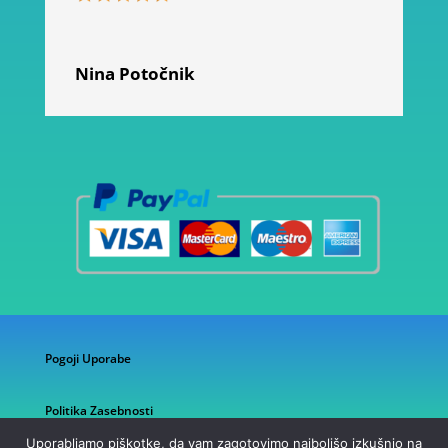
Nina Potočnik
Pogoji Uporabe
Politika Zasebnosti
Uporabljamo piškotke, da vam zagotovimo najboljšo izkušnjo na