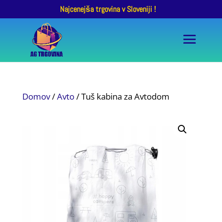
Najcenejša trgovina v Sloveniji !
Domov
/
Avto
/ Tuš kabina za Avtodom