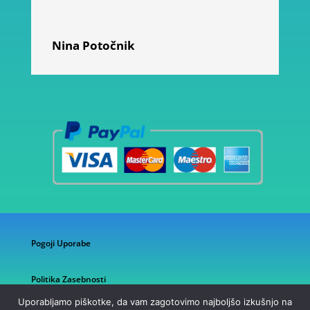
Nina Potočnik
Pogoji Uporabe
Politika Zasebnosti
Uporabljamo piškotke, da vam zagotovimo najboljšo izkušnjo na