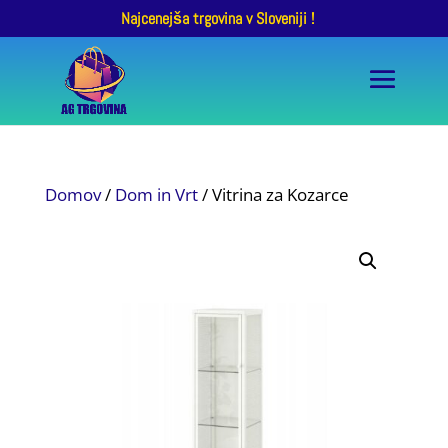
Najcenejša trgovina v Sloveniji !
Domov
/
Dom in Vrt
/ Vitrina za Kozarce