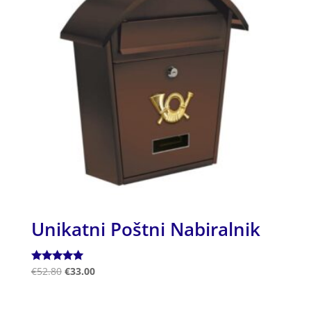
Unikatni Poštni Nabiralnik
Ocenjeno
€
52.80
€
33.00
5.00
od 5