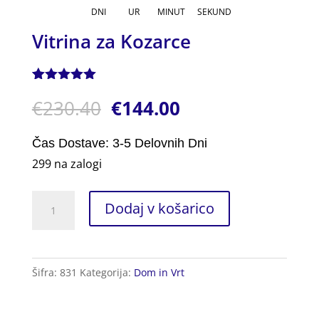
DNI
UR
MINUT
SEKUND
Vitrina za Kozarce
Ocenjeno z
1
€
230.40
€
144.00
5.00
od 5
na podlagi
ocene
stranke
Čas Dostave: 3-5 Delovnih Dni
299 na zalogi
Vitrina
Dodaj v košarico
za
Kozarce
količina
Šifra:
831
Kategorija:
Dom in Vrt