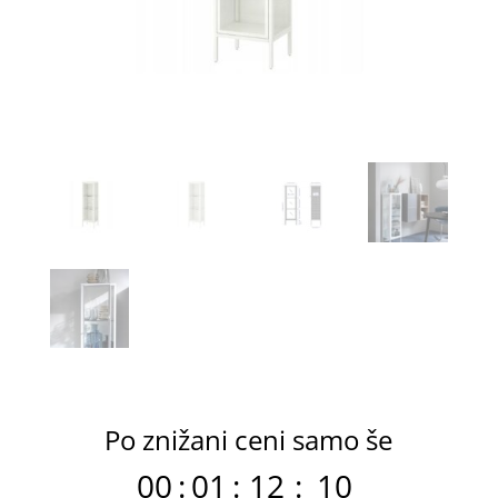
Po znižani ceni samo še
00
:
01
:
12
:
09