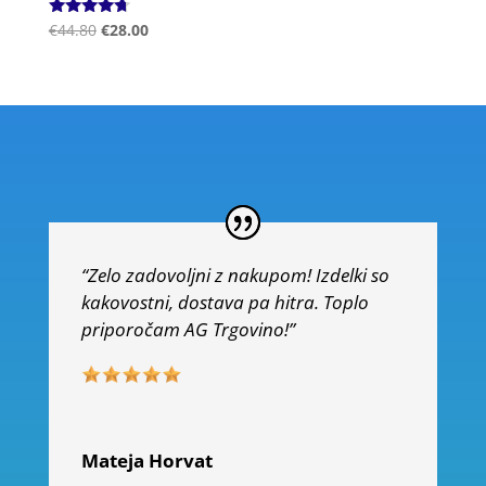
Ocenjeno
€
44.80
€
28.00
4.50
od 5
“Zelo zadovoljni z nakupom! Izdelki so
kakovostni, dostava pa hitra. Toplo
priporočam AG Trgovino!”
Mateja Horvat