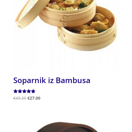
Soparnik iz Bambusa
Ocenjeno
€
43.20
€
27.00
5.00
od 5