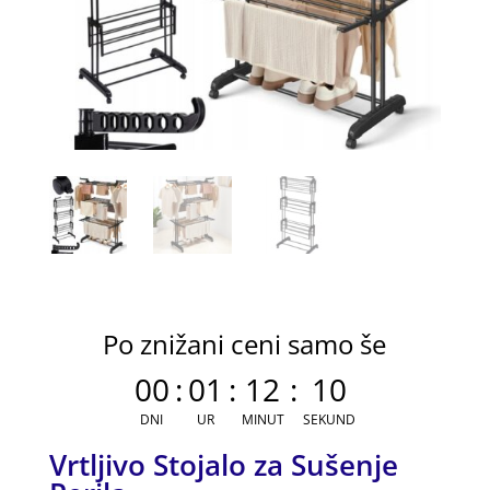
Po znižani ceni samo še
00
:
01
:
12
:
09
DNI
UR
MINUT
SEKUND
Vrtljivo Stojalo za Sušenje