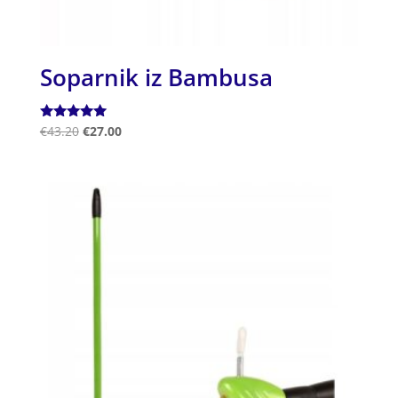
Soparnik iz Bambusa
Ocenjeno
€
43.20
€
27.00
5.00
od 5