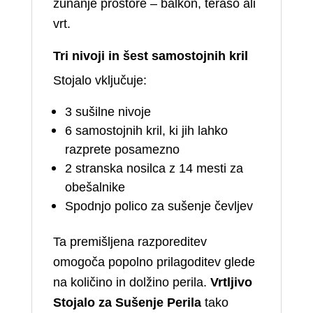
zunanje prostore – balkon, teraso ali
vrt.
Tri nivoji in šest samostojnih kril
Stojalo vključuje:
3 sušilne nivoje
6 samostojnih kril, ki jih lahko
razprete posamezno
2 stranska nosilca z 14 mesti za
obešalnike
Spodnjo polico za sušenje čevljev
Ta premišljena razporeditev
omogoča popolno prilagoditev glede
na količino in dolžino perila.
Vrtljivo
Stojalo za Sušenje Perila
tako