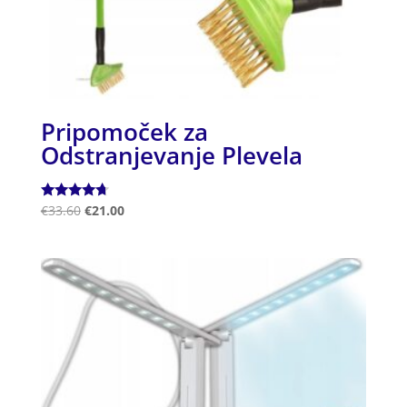
Pripomoček za
Odstranjevanje Plevela
Ocenjeno
€
33.60
€
21.00
4.50
od 5