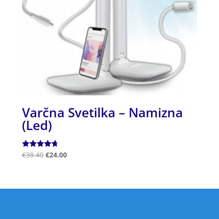
Varčna Svetilka – Namizna
(Led)
Ocenjeno
€
38.40
€
24.00
4.50
od 5