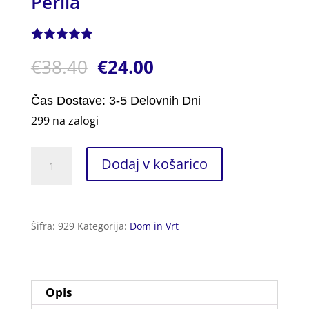
Perila
Ocenjeno z
1
€
38.40
€
24.00
5.00
od 5
na podlagi
ocene
stranke
Čas Dostave: 3-5 Delovnih Dni
299 na zalogi
Vrtljivo
Dodaj v košarico
Stojalo
za
Sušenje
Šifra:
929
Kategorija:
Dom in Vrt
Perila
količina
Opis