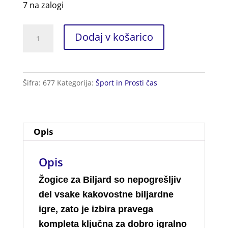
7 na zalogi
Žogice
Dodaj v košarico
za
Biljard
16kos.
Šifra:
677
Kategorija:
Šport in Prosti čas
količina
Opis
Opis
Žogice za Biljard so nepogrešljiv
del vsake kakovostne biljardne
igre, zato je izbira pravega
kompleta ključna za dobro igralno