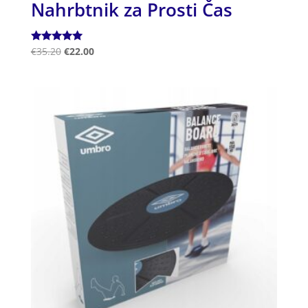
Nahrbtnik za Prosti Čas
Ocenjeno
€
35.20
€
22.00
5.00
od 5