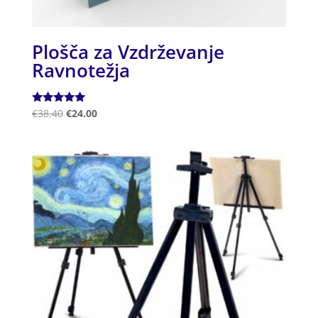
Plošča za Vzdrževanje
Ravnotežja
Ocenjeno
€
38.40
€
24.00
5.00
od 5