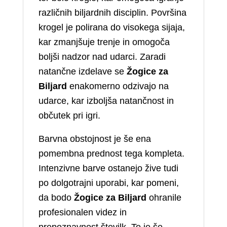
različnih biljardnih disciplin. Površina
krogel je polirana do visokega sijaja,
kar zmanjšuje trenje in omogoča
boljši nadzor nad udarci. Zaradi
natančne izdelave se
Žogice za
Biljard
enakomerno odzivajo na
udarce, kar izboljša natančnost in
občutek pri igri.
Barvna obstojnost je še ena
pomembna prednost tega kompleta.
Intenzivne barve ostanejo žive tudi
po dolgotrajni uporabi, kar pomeni,
da bodo
Žogice za Biljard
ohranile
profesionalen videz in
prepoznavnost številk. To je še