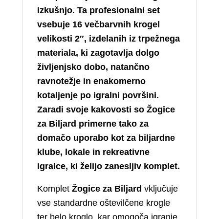
izkušnjo. Ta profesionalni set
vsebuje 16 večbarvnih krogel
velikosti 2″, izdelanih iz trpežnega
materiala, ki zagotavlja dolgo
življenjsko dobo, natančno
ravnotežje in enakomerno
kotaljenje po igralni površini.
Zaradi svoje kakovosti so Žogice
za Biljard primerne tako za
domačo uporabo kot za biljardne
klube, lokale in rekreativne
igralce, ki želijo zanesljiv komplet.
Komplet
Žogice za Biljard
vključuje
vse standardne oštevilčene krogle
ter belo kroglo, kar omogoča igranje