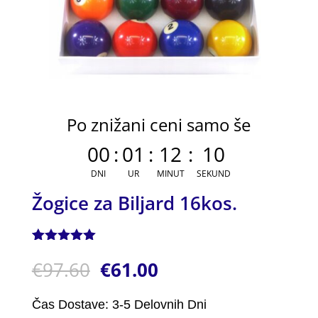
Po znižani ceni samo še
00
:
01
:
12
:
10
DNI
UR
MINUT
SEKUND
Žogice za Biljard 16kos.
Ocenjeno z
1
€
97.60
€
61.00
5.00
od 5
na podlagi
ocene
stranke
Čas Dostave: 3-5 Delovnih Dni