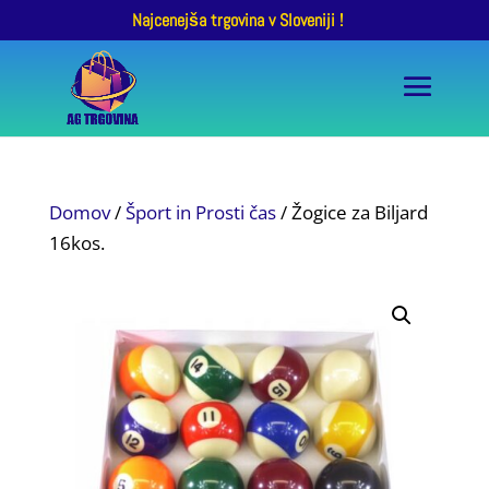
Najcenejša trgovina v Sloveniji !
Domov
/
Šport in Prosti čas
/ Žogice za Biljard
16kos.