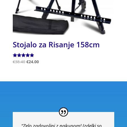
Stojalo za Risanje 158cm
Ocenjeno
€
38.40
€
24.00
5.00
od 5
“Zelo zadovoljni z nakupom! Izdelki so