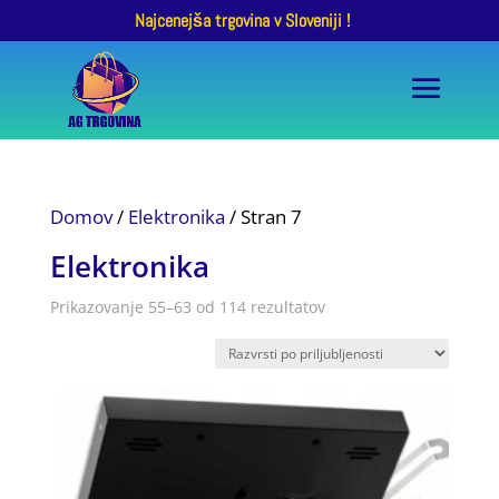
Najcenejša trgovina v Sloveniji !
Domov
/
Elektronika
/ Stran 7
Elektronika
Razvrščeno
Prikazovanje 55–63 od 114 rezultatov
po
priljubljenosti