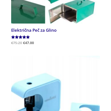
Električna Peč za Glino
Ocenjeno
€
75.20
€
47.00
5.00
od 5