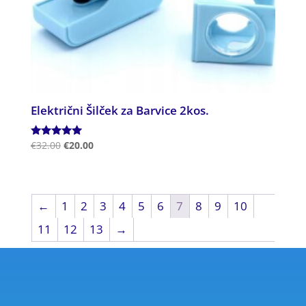
Električni Šilček za Barvice 2kos.
Ocenjeno
€
32.00
€
20.00
5.00
od 5
←
1
2
3
4
5
6
7
8
9
10
11
12
13
→