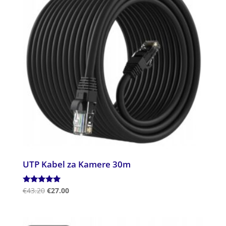
UTP Kabel za Kamere 30m
Ocenjeno
€
43.20
€
27.00
5.00
od 5