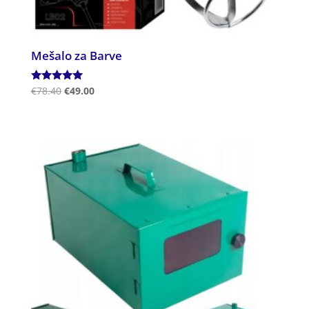
Mešalo za Barve
Ocenjeno
€
78.40
€
49.00
5.00
od 5