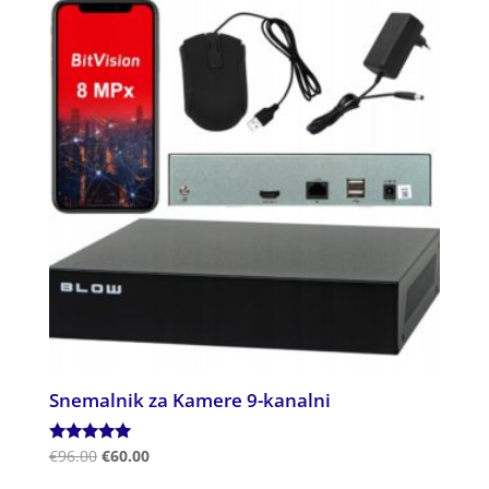
Snemalnik za Kamere 9-kanalni
Ocenjeno
€
96.00
€
60.00
5.00
od 5