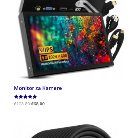
Monitor za Kamere
Ocenjeno
€
108.80
€
68.00
5.00
od 5