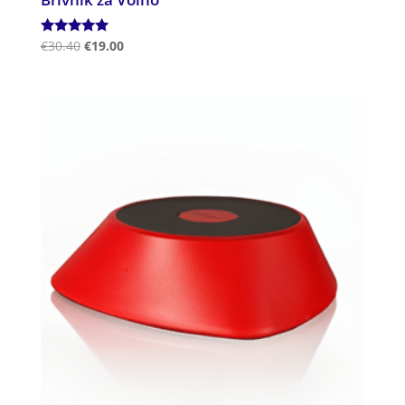
Ocenjeno
€
30.40
€
19.00
5.00
od 5