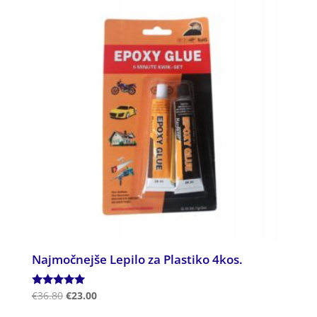
Najmočnejše Lepilo za Plastiko 4kos.
Ocenjeno
€
36.80
€
23.00
5.00
od 5