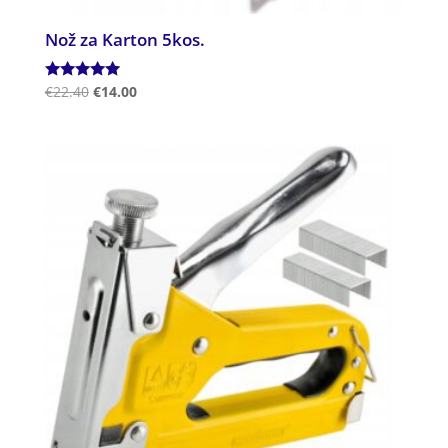
Nož za Karton 5kos.
Ocenjeno
€
22.40
€
14.00
5.00
od 5