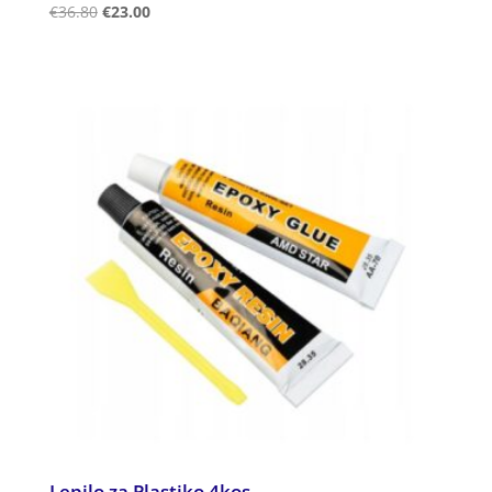
Ocenjeno
€
36.80
€
23.00
5.00
od 5
Lepilo za Plastiko 4kos.