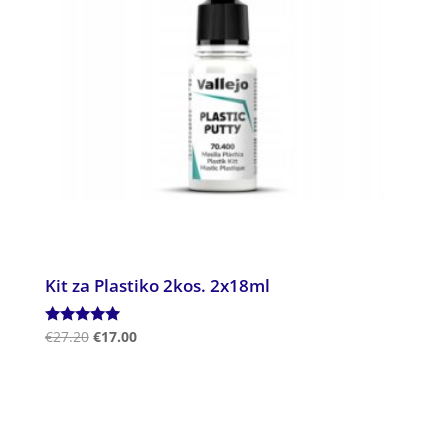
Kit za Plastiko 2kos. 2x18ml
Ocenjeno
€
27.20
€
17.00
5.00
od 5