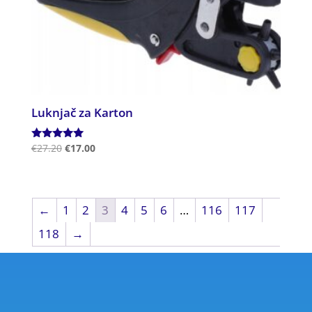
Luknjač za Karton
Ocenjeno
€
27.20
€
17.00
5.00
od 5
←
1
2
3
4
5
6
…
116
117
118
→