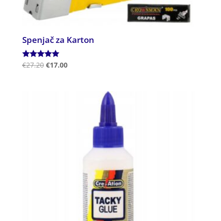
Spenjač za Karton
Ocenjeno
€
27.20
€
17.00
5.00
od 5