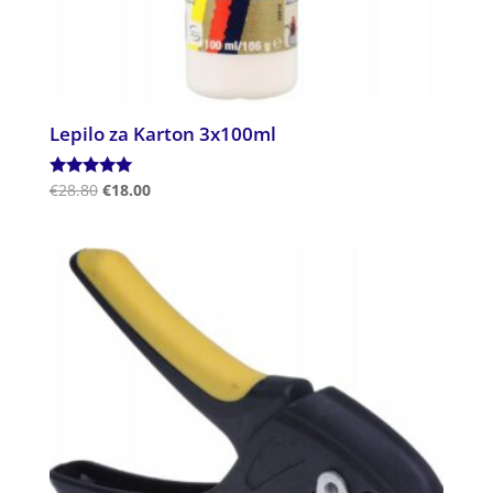
Lepilo za Karton 3x100ml
Ocenjeno
€
28.80
€
18.00
5.00
od 5