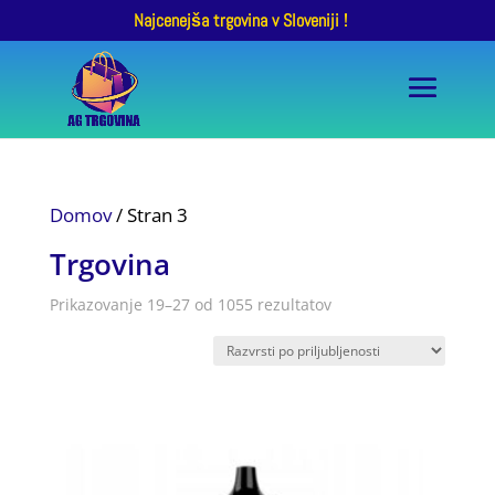
Najcenejša trgovina v Sloveniji !
Domov
/ Stran 3
Trgovina
Razvrščeno
Prikazovanje 19–27 od 1055 rezultatov
po
priljubljenosti