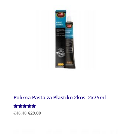
Polirna Pasta za Plastiko 2kos. 2x75ml
Ocenjeno
€
46.40
€
29.00
5.00
od 5