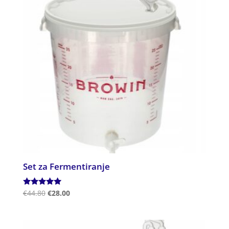
Set za Fermentiranje
Ocenjeno
€
44.80
€
28.00
5.00
od 5