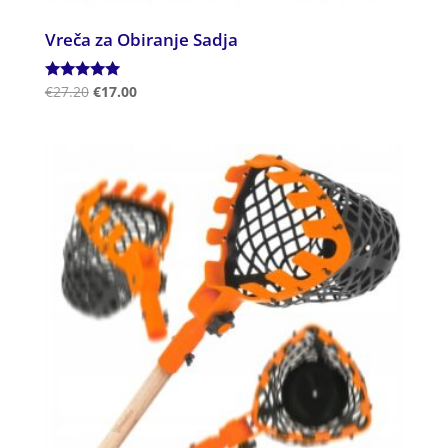
Vreča za Obiranje Sadja
Ocenjeno
€
27.20
€
17.00
5.00
od 5