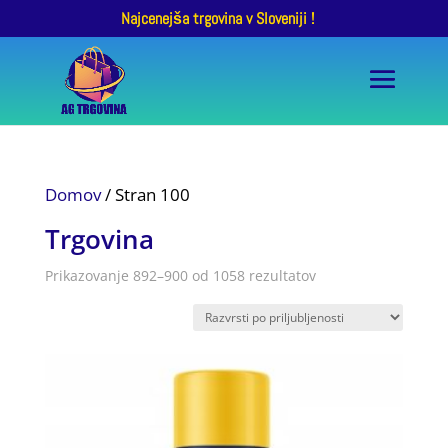
Najcenejša trgovina v Sloveniji !
Domov
/ Stran 100
Trgovina
Razvrščeno
Prikazovanje 892–900 od 1058 rezultatov
po
priljubljenosti