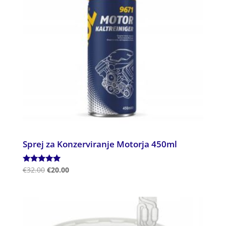
Sprej za Konzerviranje Motorja 450ml
Ocenjeno
€
32.00
€
20.00
5.00
od 5