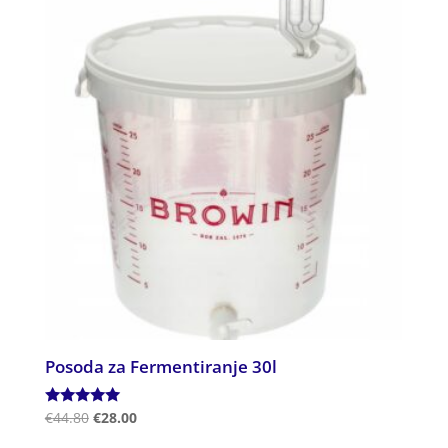
Posoda za Fermentiranje 30l
Ocenjeno
€
44.80
€
28.00
5.00
od 5