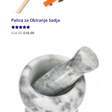
Palica za Obiranje Sadja
Ocenjeno
€
28.80
€
18.00
5.00
od 5