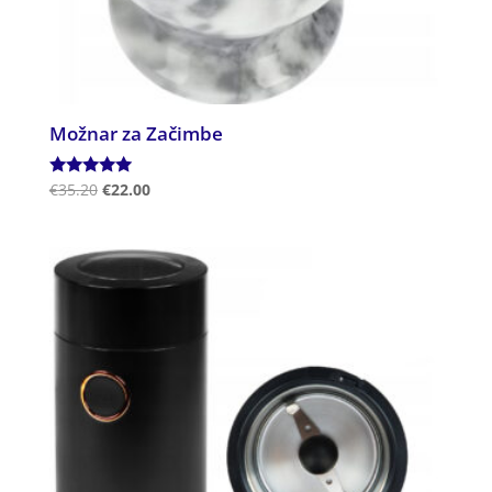
Možnar za Začimbe
Ocenjeno
€
35.20
€
22.00
5.00
od 5