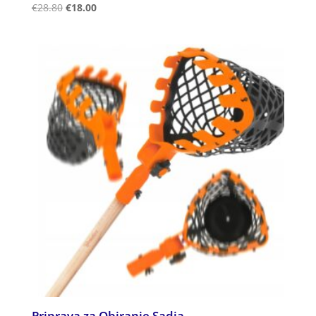
Ocenjeno
€
28.80
€
18.00
5.00
od 5
Priprava za Obiranje Sadja