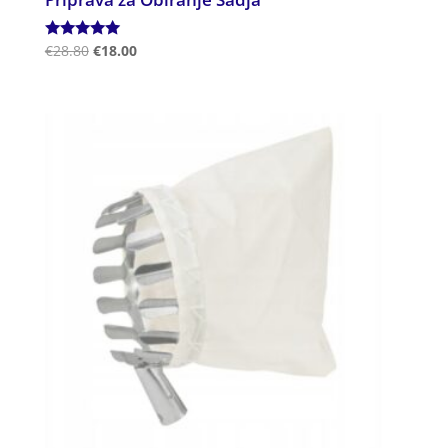
Ocenjeno
€
28.80
€
18.00
5.00
od 5