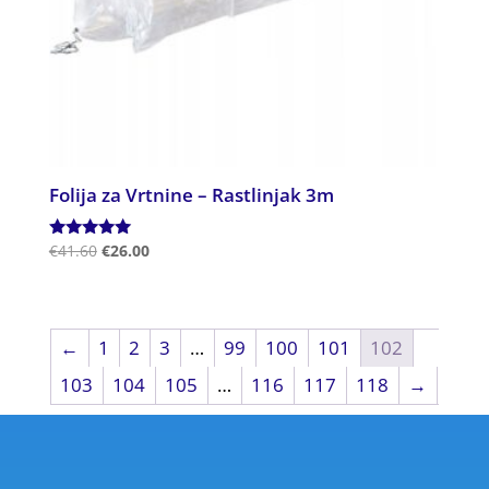
Folija za Vrtnine – Rastlinjak 3m
Ocenjeno
€
41.60
€
26.00
5.00
od 5
←
1
2
3
…
99
100
101
102
103
104
105
…
116
117
118
→