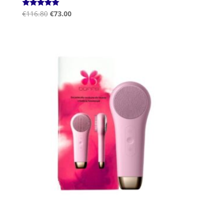
Ocenjeno
€
116.80
€
73.00
5.00
od 5