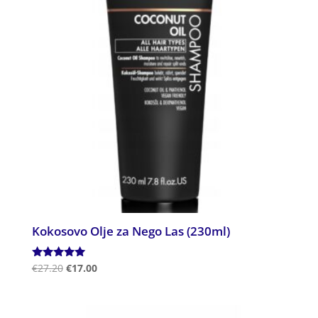
Kokosovo Olje za Nego Las (230ml)
Ocenjeno
€
27.20
€
17.00
5.00
od 5