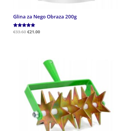
Glina za Nego Obraza 200g
Ocenjeno
€
33.60
€
21.00
5.00
od 5