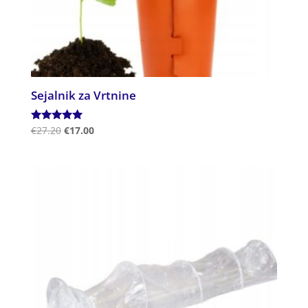
Sejalnik za Vrtnine
Ocenjeno
€
27.20
€
17.00
5.00
od 5