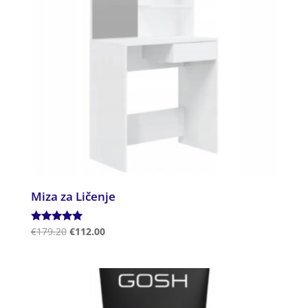
Miza za Ličenje
Ocenjeno
€
179.20
€
112.00
5.00
od 5