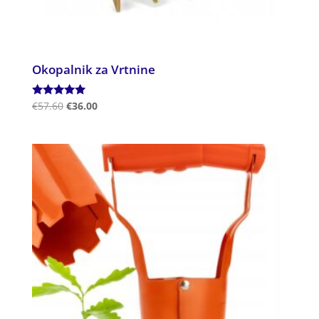
Okopalnik za Vrtnine
Ocenjeno
€
57.60
€
36.00
5.00
od 5