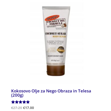
Kokosovo Olje za Nego Obraza in Telesa
(200g)
Ocenjeno
€
27.20
€
17.00
5.00