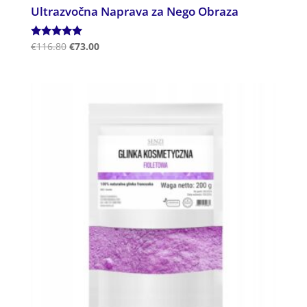
Ultrazvočna Naprava za Nego Obraza
Ocenjeno
€
116.80
€
73.00
5.00
od 5